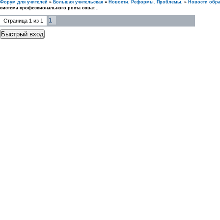
Форум для учителей
»
Большая учительская
»
Новости. Реформы. Проблемы.
»
Новости обр
система профессионального роста охват...
1
Страница
1
из
1