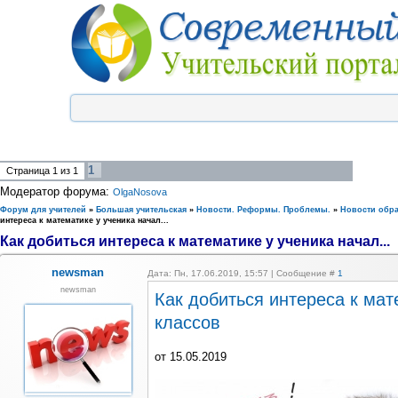
1
Страница
1
из
1
Модератор форума:
OlgaNosova
Форум для учителей
»
Большая учительская
»
Новости. Реформы. Проблемы.
»
Новости обр
интереса к математике у ученика начал...
Как добиться интереса к математике у ученика начал...
newsman
Дата: Пн, 17.06.2019, 15:57 | Сообщение #
1
newsman
Как добиться интереса к мат
классов
от 15.05.2019