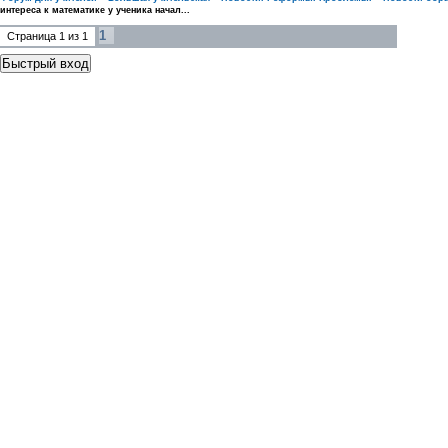
интереса к математике у ученика начал...
1
Страница
1
из
1