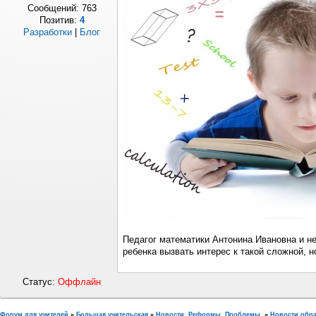
Сообщений:
763
Позитив:
4
Разработки
|
Блог
Педагог математики Антонина Ивановна и не
ребенка вызвать интерес к такой сложной, н
Статус:
Оффлайн
Форум для учителей
»
Большая учительская
»
Новости. Реформы. Проблемы.
»
Новости обр