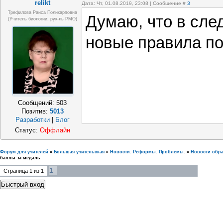
relikt
Дата: Чт, 01.08.2019, 23:08 | Сообщение #
3
Трефилова Раиса Поликарповна
Думаю, что в сле
(Учитель биологии, рук-ль РМО)
новые правила п
Сообщений:
503
Позитив:
5013
Разработки
|
Блог
Статус:
Оффлайн
Форум для учителей
»
Большая учительская
»
Новости. Реформы. Проблемы.
»
Новости обр
баллы за медаль
1
Страница
1
из
1