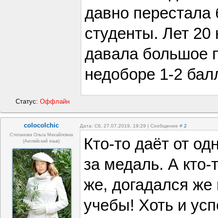
давно перестала 
студенты. Лет 20
давала большое 
недоборе 1-2 балл
Статус:
Оффлайн
colocolchic
Дата: Сб, 27.07.2019, 19:29 | Сообщение #
2
Степанова Ольга Михайловна
Кто-то даёт от од
(Английский язык)
за медаль. А кто-
же, догадался же к
учебы! Хоть и усп