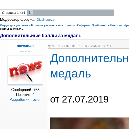
1
Страница
1
из
1
Модератор форума:
OlgaNosova
Форум для учителей
»
Большая учительская
»
Новости. Реформы. Проблемы.
»
Новости обр
баллы за медаль
Дополнительные баллы за медаль
newsman
Дата: Сб, 27.07.2019, 19:25 | Сообщение #
1
newsman
Дополнительн
медаль
Сообщений:
763
Позитив:
4
от 27.07.2019
Разработки
|
Блог