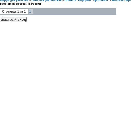
Форум для учителей
»
Большая учительская
»
Новости. Реформы. Проблемы.
»
Новости обр
рабочих профессий в России
1
Страница
1
из
1