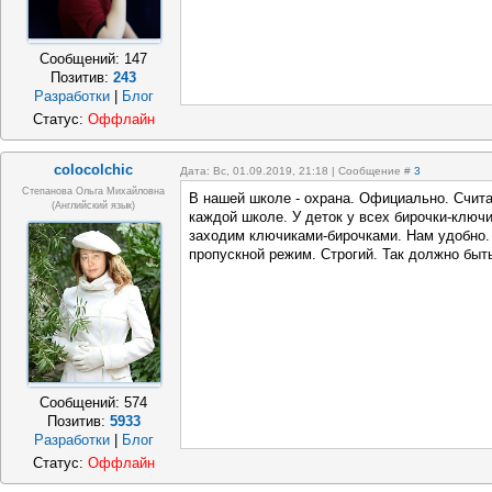
Сообщений:
147
Позитив:
243
Разработки
|
Блог
Статус:
Оффлайн
colocolchic
Дата: Вс, 01.09.2019, 21:18 | Сообщение #
3
Степанова Ольга Михайловна
В нашей школе - охрана. Официально. Счита
(Английский язык)
каждой школе. У деток у всех бирочки-ключи
заходим ключиками-бирочками. Нам удобно. 
пропускной режим. Строгий. Так должно быт
Сообщений:
574
Позитив:
5933
Разработки
|
Блог
Статус:
Оффлайн