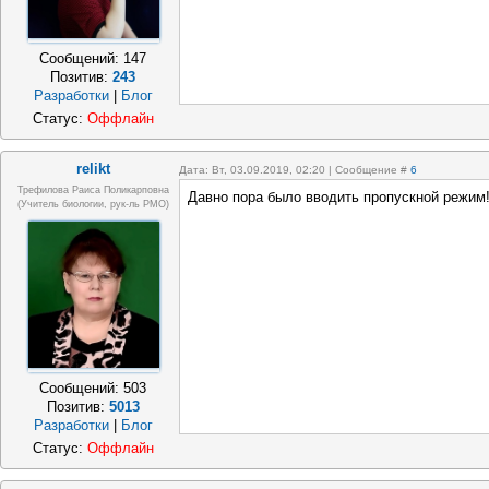
Сообщений:
147
Позитив:
243
Разработки
|
Блог
Статус:
Оффлайн
relikt
Дата: Вт, 03.09.2019, 02:20 | Сообщение #
6
Трефилова Раиса Поликарповна
Давно пора было вводить пропускной режим! 
(Учитель биологии, рук-ль РМО)
Сообщений:
503
Позитив:
5013
Разработки
|
Блог
Статус:
Оффлайн