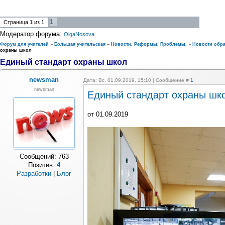
1
Страница
1
из
1
Модератор форума:
OlgaNosova
Форум для учителей
»
Большая учительская
»
Новости. Реформы. Проблемы.
»
Новости обр
охраны школ
Единый стандарт охраны школ
newsman
Дата: Вс, 01.09.2019, 15:10 | Сообщение #
1
newsman
Единый стандарт охраны шк
от 01.09.2019
Сообщений:
763
Позитив:
4
Разработки
|
Блог