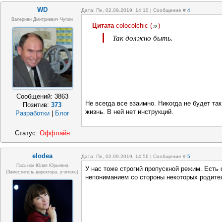
WD
Дата: Пн, 02.09.2019, 14:10 | Сообщение #
4
Валериан Дмитриевич Чупин
Цитата
colocolchic
(
)
Так должно быть.
Сообщений:
3863
Не всегда все взаимно. Никогда не будет так
Позитив:
373
жизнь. В ней нет инструкций.
Разработки
|
Блог
Статус:
Оффлайн
elodea
Дата: Пн, 02.09.2019, 14:56 | Сообщение #
5
Пасынок Юлия Юрьевна
У нас тоже строгий пропускной режим. Есть 
(заместитель директора, учитель)
непониманием со стороны некоторых родител