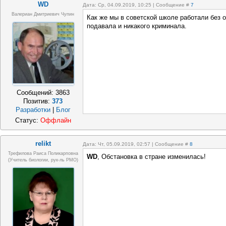
WD
Дата: Ср, 04.09.2019, 10:25 | Сообщение #
7
Валериан Дмитриевич Чупин
Как же мы в советской школе работали без 
подавала и никакого криминала.
Сообщений:
3863
Позитив:
373
Разработки
|
Блог
Статус:
Оффлайн
relikt
Дата: Чт, 05.09.2019, 02:57 | Сообщение #
8
Трефилова Раиса Поликарповна
WD
, Обстановка в стране изменилась!
(Учитель биологии, рук-ль РМО)