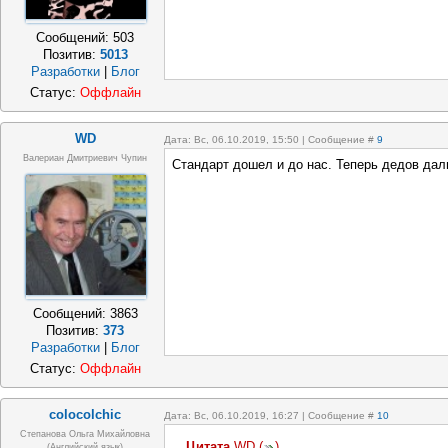
Сообщений:
503
Позитив:
5013
Разработки
|
Блог
Статус:
Оффлайн
WD
Дата: Вс, 06.10.2019, 15:50 | Сообщение #
9
Валериан Дмитриевич Чупин
Стандарт дошел и до нас. Теперь дедов дал
Сообщений:
3863
Позитив:
373
Разработки
|
Блог
Статус:
Оффлайн
colocolchic
Дата: Вс, 06.10.2019, 16:27 | Сообщение #
10
Степанова Ольга Михайловна
Цитата
WD
(
)
(Английский язык)