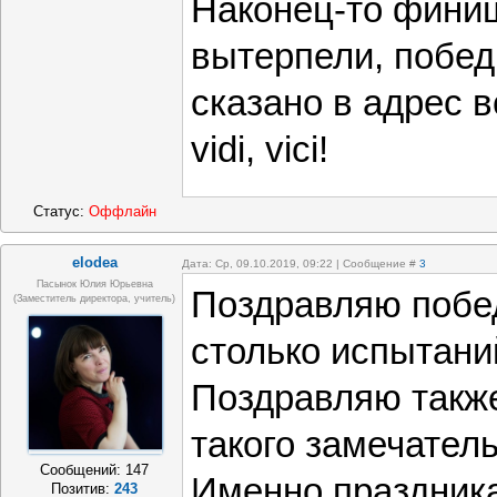
Наконец-то фини
вытерпели, побед
сказано в адрес в
vidi, vici!
Статус:
Оффлайн
elodea
Дата: Ср, 09.10.2019, 09:22 | Сообщение #
3
Пасынок Юлия Юрьевна
Поздравляю побе
(заместитель директора, учитель)
столько испытани
Поздравляю также
такого замечатель
Сообщений:
147
Именно праздника
Позитив:
243