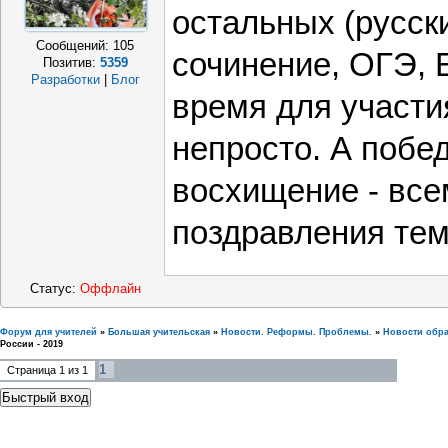
остальных (русск
Сообщений:
105
сочинение, ОГЭ, Е
Позитив:
5359
Разработки
|
Блог
время для участи
непросто. А побе
восхищение - всем
поздравления тем
Статус:
Оффлайн
Форум для учителей
»
Большая учительская
»
Новости. Реформы. Проблемы.
»
Новости обр
России - 2019
1
Страница
1
из
1