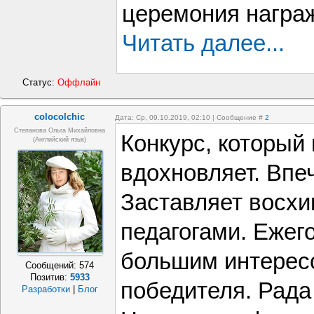
церемония награж
Читать далее...
Статус:
Оффлайн
colocolchic
Дата: Ср, 09.10.2019, 02:10 | Сообщение #
2
Степанова Ольга Михайловна
Конкурс, который 
(Английский язык)
вдохновляет. Впеч
Заставляет восх
педагогами. Ежего
большим интересо
Сообщений:
574
Позитив:
5933
победителя. Рада 
Разработки
|
Блог