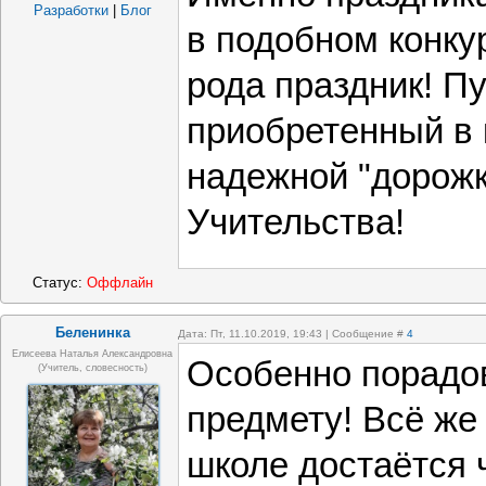
Разработки
|
Блог
в подобном конкур
рода праздник! Пу
приобретенный в 
надежной "дорожк
Учительства!
Статус:
Оффлайн
Беленинка
Дата: Пт, 11.10.2019, 19:43 | Сообщение #
4
Елисеева Наталья Александровна
Особенно порадов
(Учитель, словесность)
предмету! Всё же
школе достаётся 