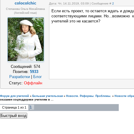
colocolchic
Дата: Чт, 14.11.2019, 03:09 | Сообщение #
2
Степанова Ольга Михайловна
Если есть проект, то остается ждать и дожд
(Английский язык)
соответствующими лицами. Но...возможно к
учителей это не касается?
Сообщений:
574
Позитив:
5933
Разработки
|
Блог
Статус:
Оффлайн
Форум для учителей
»
Большая учительская
»
Новости. Реформы. Проблемы.
»
Новости обр
оказания соцподдержки учителям в ...
1
Страница
1
из
1