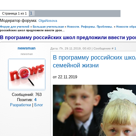
1
Страница
1
из
1
Модератор форума:
OlgaNosova
Форум для учителей
»
Большая учительская
»
Новости. Реформы. Проблемы.
»
Новости обр
российских школ предложили ввести урок...
В программу российских школ предложили ввести урок.
newsman
Дата: Пт, 29.11.2019, 00:43 | Сообщение #
1
newsman
В программу российских шко
семейной жизни
от 22.11.2019
Сообщений:
763
Позитив:
4
Разработки
|
Блог