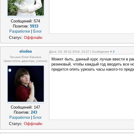
Сообщений:
574
Позитив:
5933
Разработки
|
Блог
Статус:
Оффлайн
elodea
Дата: Сб, 30.11.2019, 13:27 | Сообщение #
3
Пасынок Юлия Юрьевна
Может быть, данный курс лучше ввести в р
(заместитель директора, учитель)
резиновый, чтобы каждый год вводить все н
придется опять урезать часы какого-то пред
Сообщений:
147
Позитив:
243
Разработки
|
Блог
Статус:
Оффлайн