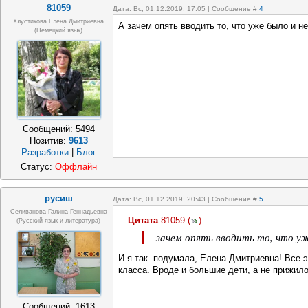
81059
Дата: Вс, 01.12.2019, 17:05 | Сообщение #
4
Хлустикова Елена Дмитриевна
А зачем опять вводить то, что уже было и н
(немецкий язык)
Сообщений:
5494
Позитив:
9613
Разработки
|
Блог
Статус:
Оффлайн
русиш
Дата: Вс, 01.12.2019, 20:43 | Сообщение #
5
Селиванова Галина Геннадьевна
Цитата
81059
(
)
(русский язык и литература)
зачем опять вводить то, что у
И я так подумала, Елена Дмитриевна! Все эт
класса. Вроде и большие дети, а не прижило
Сообщений:
1613