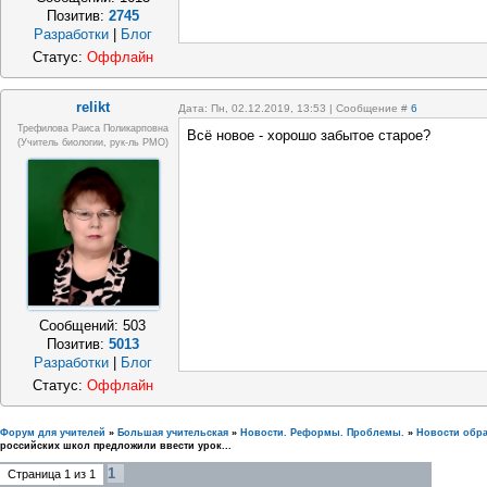
Позитив:
2745
Разработки
|
Блог
Статус:
Оффлайн
relikt
Дата: Пн, 02.12.2019, 13:53 | Сообщение #
6
Трефилова Раиса Поликарповна
Всё новое - хорошо забытое старое?
(Учитель биологии, рук-ль РМО)
Сообщений:
503
Позитив:
5013
Разработки
|
Блог
Статус:
Оффлайн
Форум для учителей
»
Большая учительская
»
Новости. Реформы. Проблемы.
»
Новости обр
российских школ предложили ввести урок...
1
Страница
1
из
1