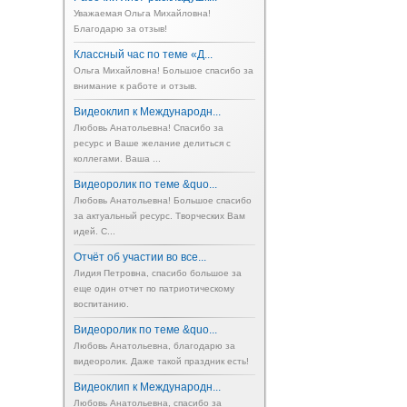
Уважаемая Ольга Михайловна!
Благодарю за отзыв!
Классный час по теме «Д...
Ольга Михайловна! Большое спасибо за
внимание к работе и отзыв.
Видеоклип к Международн...
Любовь Анатольевна! Спасибо за
ресурс и Ваше желание делиться с
коллегами. Ваша ...
Видеоролик по теме &quo...
Любовь Анатольевна! Большое спасибо
за актуальный ресурс. Творческих Вам
идей. С...
Отчёт об участии во все...
Лидия Петровна, спасибо большое за
еще один отчет по патриотическому
воспитанию.
Видеоролик по теме &quo...
Любовь Анатольевна, благодарю за
видеоролик. Даже такой праздник есть!
Видеоклип к Международн...
Любовь Анатольевна, спасибо за