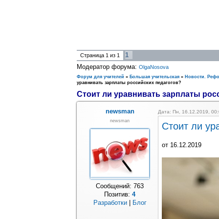
1
Страница
1
из
1
Модератор форума:
OlgaNosova
Форум для учителей
»
Большая учительская
»
Новости. Реф
уравнивать зарплаты российских педагогов?
Стоит ли уравнивать зарплаты рос
newsman
Дата: Пн, 16.12.2019, 0
newsman
Стоит ли ур
от 16.12.2019
Сообщений:
763
Позитив:
4
Разработки
|
Блог