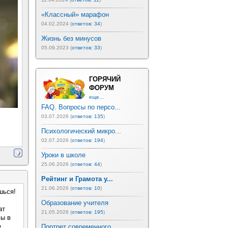
«Классный» марафон
04.02.2024 (
ответов: 34
)
Жизнь без минусов
05.09.2023 (
ответов: 33
)
ГОРЯЧИЙ
ФОРУМ
еще...
FAQ. Вопросы по персо...
03.07.2026 (
ответов: 135
)
Психологический микро...
02.07.2026 (
ответов: 194
)
Уроки в школе
25.06.2026 (
ответов: 44
)
Рейтинг и Грамота у...
21.06.2026 (
ответов: 10
)
шься!
Образование учителя
ат
21.05.2026 (
ответов: 195
)
мы в
е
Портрет современного ...