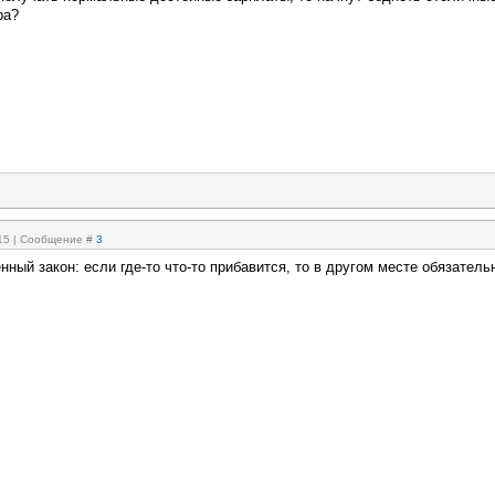
ра?
:15 | Сообщение #
3
ный закон: если где-то что-то прибавится, то в другом месте обязатель