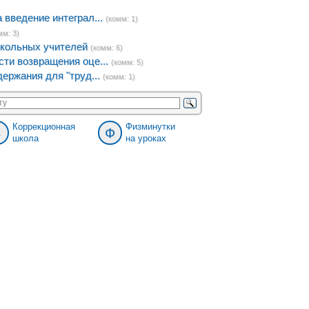
введение интеграл...
(комм: 1)
мм: 3)
кольных учителей
(комм: 6)
ти возвращения оце...
(комм: 5)
ержания для "труд...
(комм: 1)
Коррекционная
Физминутки
8
Ф
школа
на уроках