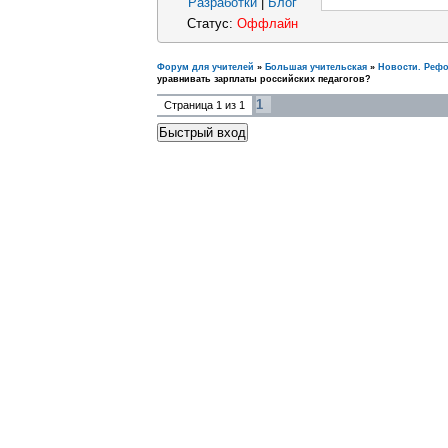
Разработки
|
Блог
Статус:
Оффлайн
Форум для учителей
»
Большая учительская
»
Новости. Реф
уравнивать зарплаты российских педагогов?
1
Страница
1
из
1