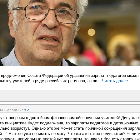
 предложения Совета Федерации об уравнении зарплат педагогов может
ьству учителей в ряде российских регионов, а так...
Читать далее...
:03 | Сообщение #
2
ктуют вопросы о достойном финансовом обеспечении учителей! Диву дае
 эта инициатива будет поддержана, то зарплаты педагогов в дотационных
ельно возрастут. Однако это же может стать причиной сокращения зарпл
..." Я этого уже понимать не могу. Что же это такое получается? Если 
получать нормальные достойные зарплаты, то начнут беднеть столичны