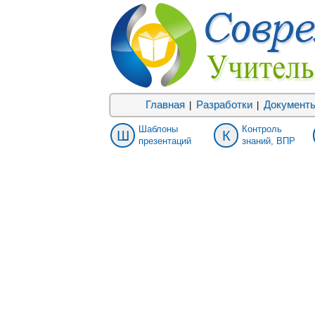
Главная
Разработки
Документ
|
|
Шаблоны
Контроль
Ш
К
презентаций
знаний, ВПР