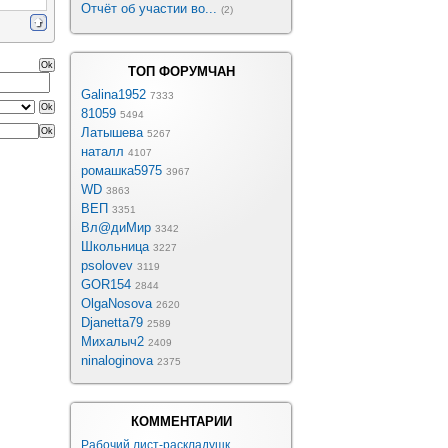
Отчёт об участии во...
(2)
ТОП ФОРУМЧАН
Galina1952
7333
81059
5494
Латышева
5267
наталл
4107
ромашка5975
3967
WD
3863
ВЕП
3351
Вл@диМир
3342
Школьница
3227
psolovev
3119
GOR154
2844
OlgaNosova
2620
Djanetta79
2589
Михалыч2
2409
ninaloginova
2375
КОММЕНТАРИИ
Рабочий лист-раскладушк...