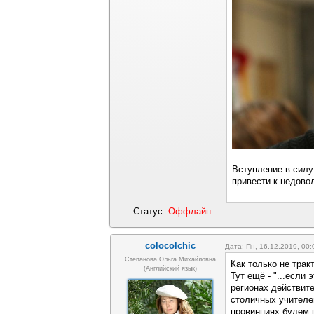
Вступление в силу
привести к недовол
Статус:
Оффлайн
colocolchic
Дата: Пн, 16.12.2019, 00
Степанова Ольга Михайловна
Как только не тра
(Английский язык)
Тут ещё - "...если
регионах действит
столичных учителей
провинциях будем 