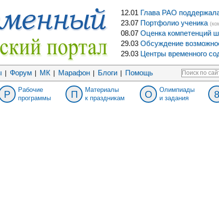
12.01
Глава РАО поддержала 
23.07
Портфолио ученика
(ко
08.07
Оценка компетенций ш
29.03
Обсуждение возможнос
29.03
Центры временного сод
ы
Форум
МК
Марафон
Блоги
Помощь
|
|
|
|
|
Рабочие
Материалы
Олимпиады
Р
П
О
программы
к праздникам
и задания