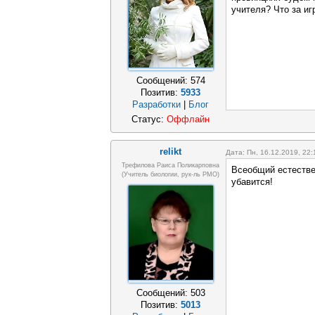
учителя? Что за иг
Сообщений:
574
Позитив:
5933
Разработки
|
Блог
Статус:
Оффлайн
relikt
Дата: Пн, 16.12.2019, 22
Трефилова Раиса Поликарповна
Всеобщий естествен
(Учитель биологии, рук-ль РМО)
убавится!
Сообщений:
503
Позитив:
5013