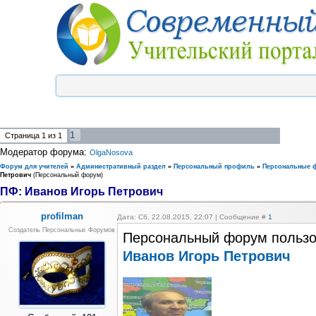
1
Страница
1
из
1
Модератор форума:
OlgaNosova
Форум для учителей
»
Административный раздел
»
Персональный профиль
»
Персональные 
Петрович
(Персональный форум)
ПФ: Иванов Игорь Петрович
profilman
Дата: Сб, 22.08.2015, 22:07 | Сообщение #
1
Создатель Персональных Форумов
Персональный форум пользо
Иванов Игорь Петрович