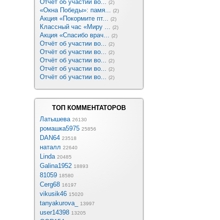
Отчёт об участии во...
(2)
«Окна Победы»: памя...
(2)
Акция «Покормите пт...
(2)
Классный час «Миру ...
(2)
Акция «Спасибо врач...
(2)
Отчёт об участии во...
(2)
Отчёт об участии во...
(2)
Отчёт об участии во...
(2)
Отчёт об участии во...
(2)
Отчёт об участии во...
(2)
ТОП КОММЕНТАТОРОВ
Латышева
26130
ромашка5975
25856
DAN64
23518
наталл
22640
Linda
20485
Galina1952
18893
81059
18580
Cerg68
16197
vikusik46
15020
tanyakurova_
13997
user14398
13205