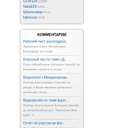
GOR154
12059
Natali19
9458
Школьница
8744
lubovsai
8736
КОММЕНТАРИИ
Рабочий лист-раскладушк...
Уважаемая Ольга Михайловна!
Благодарю за отзыв!
Классный час по теме «Д...
Ольга Михайловна! Большое спасибо за
внимание к работе и отзыв.
Видеоклип к Международн...
Любовь Анатольевна! Спасибо за
ресурс и Ваше желание делиться с
коллегами. Ваша ...
Видеоролик по теме &quo...
Любовь Анатольевна! Большое спасибо
за актуальный ресурс. Творческих Вам
идей. С...
Отчёт об участии во все...