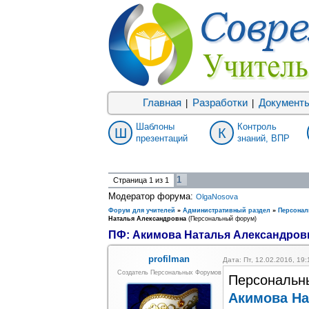
Главная
Разработки
Документ
|
|
Шаблоны
Контроль
Ш
К
презентаций
знаний, ВПР
1
Страница
1
из
1
Модератор форума:
OlgaNosova
Форум для учителей
»
Административный раздел
»
Персона
Наталья Александровна
(Персональный форум)
ПФ: Акимова Наталья Александров
profilman
Дата: Пт, 12.02.2016, 19
Создатель Персональных Форумов
Персональн
Акимова На