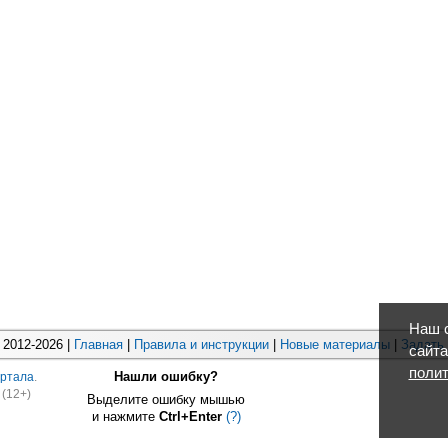
Наш с
2012-2026 |
Главная
|
Правила и инструкции
|
Новые материалы
|
Задать
сайта
полит
Нашли ошибку?
ртала
.
(12+)
Выделите ошибку мышью
и нажмите
Ctrl+Enter
(?)