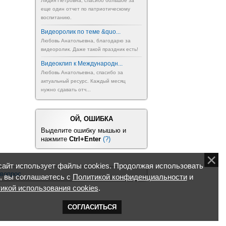
Лидия Петровна, спасибо большое за
еще один отчет по патриотическому
воспитанию.
Видеоролик по теме &quo...
Любовь Анатольевна, благодарю за
видеоролик. Даже такой праздник есть!
Видеоклип к Международн...
Любовь Анатольевна, спасибо за
актуальный ресурс. Каждый месяц
нужно сдавать отч...
ОЙ, ОШИБКА
Выделите ошибку мышью и
нажмите
Ctrl+Enter
(?)
айт использует файлы cookies. Продолжая использовать
 вопрос
, вы соглашаетесь с
Политикой конфиденциальности
и
икой использования cookies
.
СОГЛАСИТЬСЯ