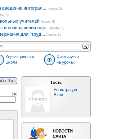
введение интеграл...
(комм: 1)
мм: 3)
кольных учителей
(комм: 6)
ти возвращения оце...
(комм: 5)
ержания для "труд...
(комм: 1)
Коррекционная
Физминутки
8
Ф
школа
на уроках
Гость
Регистрация
Вход
НОВОСТИ
САЙТА