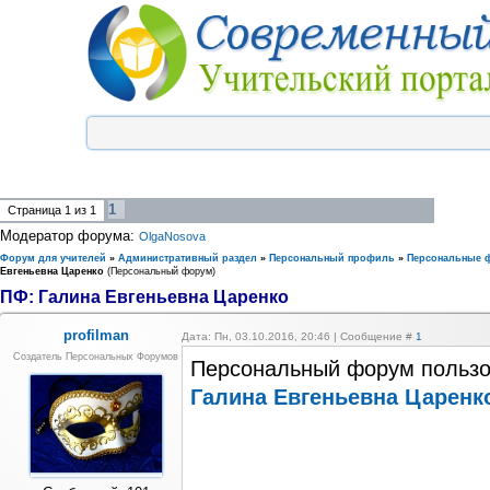
1
Страница
1
из
1
Модератор форума:
OlgaNosova
Форум для учителей
»
Административный раздел
»
Персональный профиль
»
Персональные 
Евгеньевна Царенко
(Персональный форум)
ПФ: Галина Евгеньевна Царенко
profilman
Дата: Пн, 03.10.2016, 20:46 | Сообщение #
1
Создатель Персональных Форумов
Персональный форум пользо
Галина Евгеньевна Царенк