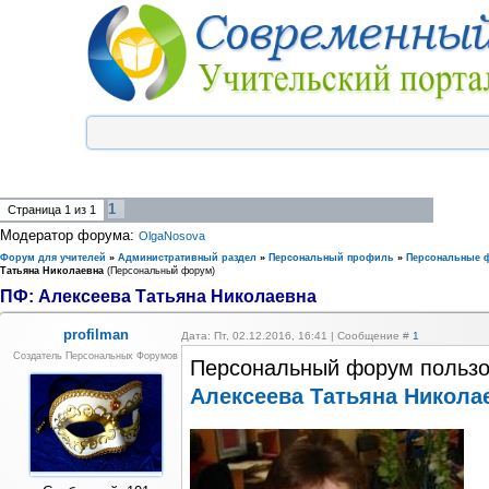
1
Страница
1
из
1
Модератор форума:
OlgaNosova
Форум для учителей
»
Административный раздел
»
Персональный профиль
»
Персональные 
Татьяна Николаевна
(Персональный форум)
ПФ: Алексеева Татьяна Николаевна
profilman
Дата: Пт, 02.12.2016, 16:41 | Сообщение #
1
Создатель Персональных Форумов
Персональный форум пользо
Алексеева Татьяна Никола