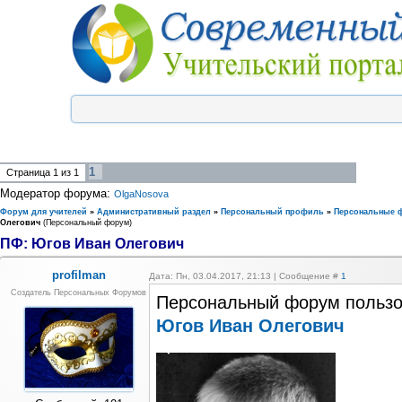
1
Страница
1
из
1
Модератор форума:
OlgaNosova
Форум для учителей
»
Административный раздел
»
Персональный профиль
»
Персональные 
Олегович
(Персональный форум)
ПФ: Югов Иван Олегович
profilman
Дата: Пн, 03.04.2017, 21:13 | Сообщение #
1
Создатель Персональных Форумов
Персональный форум пользо
Югов Иван Олегович