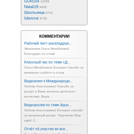
GOR154
12059
Natali19
9458
Школьница
8744
lubovsai
8736
КОММЕНТАРИИ
Рабочий лист-раскладушк...
Уважаемая Ольга Михайловна!
Благодарю за отзыв!
Классный час по теме «Д...
Ольга Михайловна! Большое спасибо за
внимание к работе и отзыв.
Видеоклип к Международн...
Любовь Анатольевна! Спасибо за
ресурс и Ваше желание делиться с
коллегами. Ваша ...
Видеоролик по теме &quo...
Любовь Анатольевна! Большое спасибо
за актуальный ресурс. Творческих Вам
идей. С...
Отчёт об участии во все...