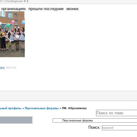
:47 | Сообщение #
2
 организациях прошли последние звонки.
jpg
(601.8 Kb)
льный профиль
»
Персональные форумы
»
ПФ: Абросимова
Поиск: