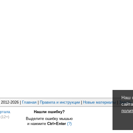
Наш с
2012-2026 |
Главная
|
Правила и инструкции
|
Новые материалы
|
Задать
сайта
полит
Нашли ошибку?
ртала
.
(12+)
Выделите ошибку мышью
и нажмите
Ctrl+Enter
(?)