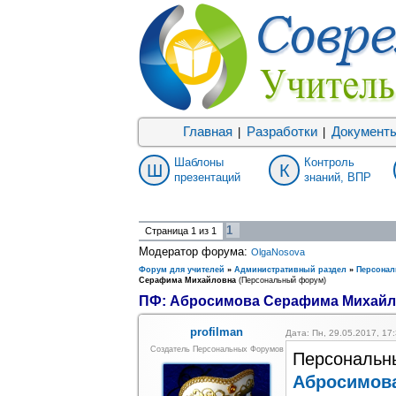
Главная
Разработки
Документ
|
|
Шаблоны
Контроль
Ш
К
презентаций
знаний, ВПР
1
Страница
1
из
1
Модератор форума:
OlgaNosova
Форум для учителей
»
Административный раздел
»
Персона
Серафима Михайловна
(Персональный форум)
ПФ: Абросимова Серафима Михай
profilman
Дата: Пн, 29.05.2017, 1
Создатель Персональных Форумов
Персональн
Абросимов