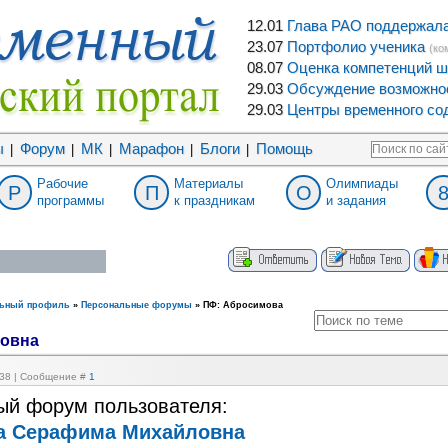
12.01
Глава РАО поддержала 
23.07
Портфолио ученика
(ко
08.07
Оценка компетенций ш
29.03
Обсуждение возможнос
29.03
Центры временного сод
ы
Форум
МК
Марафон
Блоги
Помощь
|
|
|
|
|
Рабочие
Материалы
Олимпиады
Р
П
О
программы
к праздникам
и задания
льный профиль
»
Персональные форумы
»
ПФ: Абросимова
ловна
7:38 | Сообщение #
1
ый форум пользователя:
а Серафима Михайловна