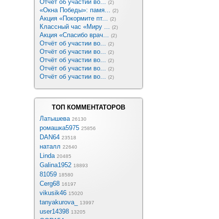
Отчёт об участии во...
(2)
«Окна Победы»: памя...
(2)
Акция «Покормите пт...
(2)
Классный час «Миру ...
(2)
Акция «Спасибо врач...
(2)
Отчёт об участии во...
(2)
Отчёт об участии во...
(2)
Отчёт об участии во...
(2)
Отчёт об участии во...
(2)
Отчёт об участии во...
(2)
ТОП КОММЕНТАТОРОВ
Латышева
26130
ромашка5975
25856
DAN64
23518
наталл
22640
Linda
20485
Galina1952
18893
81059
18580
Cerg68
16197
vikusik46
15020
tanyakurova_
13997
user14398
13205