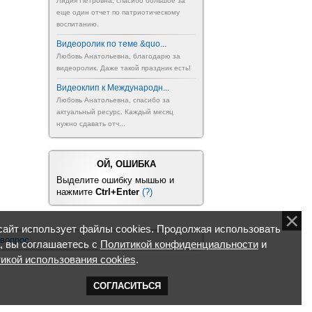
Лидия Петровна, спасибо большое за
еще один отчет по патриотическому
воспитанию.
Видеоролик по теме &quo...
Любовь Анатольевна, благодарю за
видеоролик. Даже такой праздник есть!
Видеоклип к Международн...
Любовь Анатольевна, спасибо за
актуальный ресурс. Каждый месяц
нужно сдавать отч...
ОЙ, ОШИБКА
Выделите ошибку мышью и
нажмите
Ctrl+Enter
(?)
айт использует файлы cookies. Продолжая использовать
 вопрос
, вы соглашаетесь с
Политикой конфиденциальности
и
икой использования cookies
.
СОГЛАСИТЬСЯ