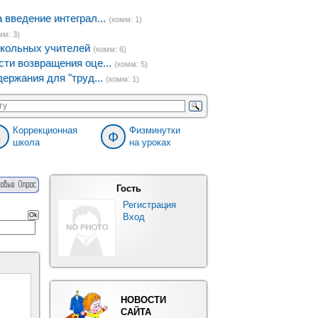
введение интеграл...
(комм: 1)
мм: 3)
кольных учителей
(комм: 6)
ти возвращения оце...
(комм: 5)
ержания для "труд...
(комм: 1)
Коррекционная
Физминутки
8
Ф
школа
на уроках
Гость
Регистрация
Вход
НОВОСТИ
САЙТА