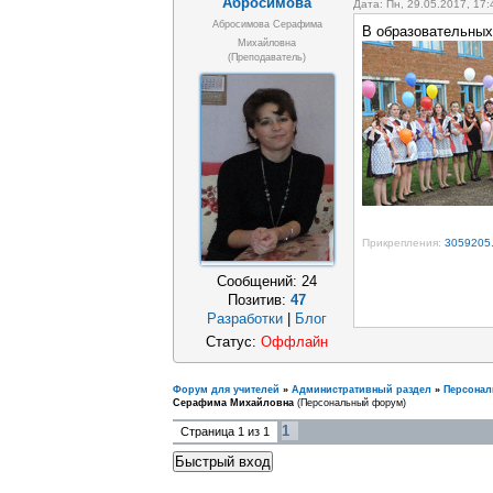
Абросимова
Дата: Пн, 29.05.2017, 17
Абросимова Серафима
В образовательных
Михайловна
(преподаватель)
Прикрепления:
3059205.
Сообщений:
24
Позитив:
47
Разработки
|
Блог
Статус:
Оффлайн
Форум для учителей
»
Административный раздел
»
Персона
Серафима Михайловна
(Персональный форум)
1
Страница
1
из
1