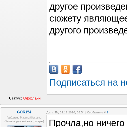
другое произведе
сюжету являюще
другого произвед
Подписаться на н
Статус:
Оффлайн
GOR154
Дата: Пт, 02.12.2016, 09:54 | Сообщение #
2
Горбачева Марина Юрьевна
Прочла,но ничего 
(учитель русский язык ,литерат)