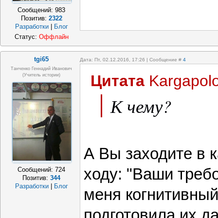
Сообщений:
983
Позитив:
2322
Разработки
|
Блог
Статус:
Оффлайн
tgi65
Дата: Пт, 02.12.2016, 17:26 | Сообщение #
4
Танченко Геннадий Иванович
Цитата
Kargapol
(учитель истории)
К чему?
А Вы заходите в к
ходу: "Ваши треб
Сообщений:
724
Позитив:
344
Разработки
|
Блог
меня когнитивный
подготовила их д