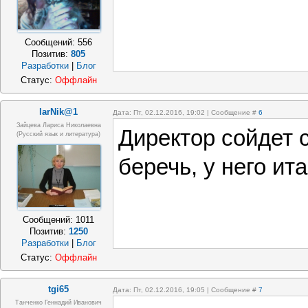
Сообщений:
556
Позитив:
805
Разработки
|
Блог
Статус:
Оффлайн
larNik@1
Дата: Пт, 02.12.2016, 19:02 | Сообщение #
6
Зайцева Лариса Николаевна
Директор сойдет с
(Русский язык и литература)
беречь, у него ита
Сообщений:
1011
Позитив:
1250
Разработки
|
Блог
Статус:
Оффлайн
tgi65
Дата: Пт, 02.12.2016, 19:05 | Сообщение #
7
Танченко Геннадий Иванович