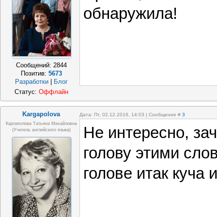
обнаружила!
Сообщений:
2844
Позитив:
5673
Разработки
|
Блог
Статус:
Оффлайн
Kargapolova
Дата: Пт, 02.12.2016, 14:03 | Сообщение #
3
Каргаполова Татьяна Михайловна
Не интересно, за
(учитель английского языка)
голову этими сло
голове итак куча