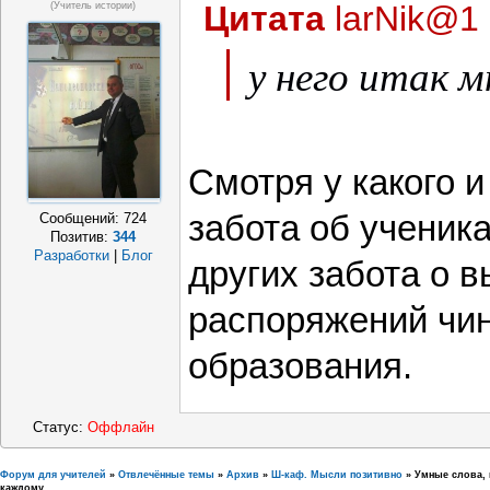
Цитата
larNik@1
(учитель истории)
у него итак м
Смотря у какого и
забота об ученика
Сообщений:
724
Позитив:
344
Разработки
|
Блог
других забота о 
распоряжений чин
образования.
Статус:
Оффлайн
Форум для учителей
»
Отвлечённые темы
»
Архив
»
Ш-каф. Мысли позитивно
»
Умные слова, 
каждому