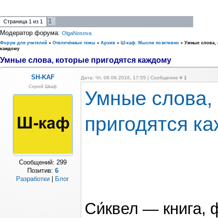
1
Страница
1
из
1
Модератор форума:
OlgaNosova
Форум для учителей
»
Отвлечённые темы
»
Архив
»
Ш-каф. Мысли позитивно
»
Умные слова, 
каждому
Умные слова, которые пригодятся каждому
SH-KAF
Дата: Чт, 08.09.2016, 17:55 | Сообщение #
1
Сергей Шкаф
Умные слова,
пригодятся к
Сообщений:
299
Позитив:
6
Разработки
|
Блог
Си́квел — книга,