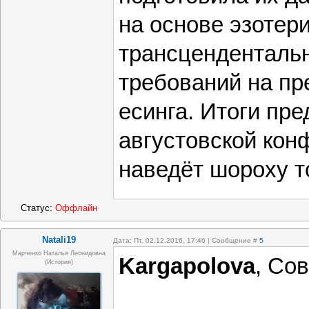
на основе эзотер
трансценденталь
требований на пр
есинга. Итоги пр
августовской кон
наведёт шороху т
Статус:
Оффлайн
Natali19
Дата: Пт, 02.12.2016, 17:46 | Сообщение #
5
Марченко Наталья Леонидовна
Kargapolova
, Со
(история)