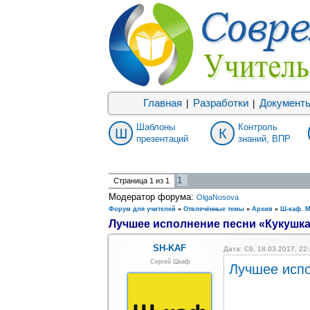
Главная
Разработки
Документ
|
|
Шаблоны
Контроль
Ш
К
презентаций
знаний, ВПР
1
Страница
1
из
1
Модератор форума:
OlgaNosova
Форум для учителей
»
Отвлечённые темы
»
Архив
»
Ш-каф. 
Лучшее исполнение песни «Кукушк
SH-KAF
Дата: Сб, 18.03.2017, 2
Сергей Шкаф
Лучшее исп