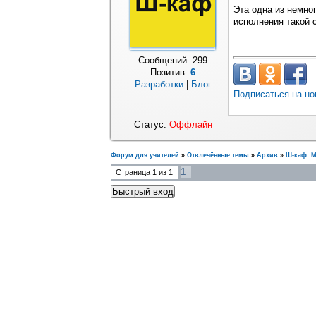
Эта одна из немно
исполнения такой 
Сообщений:
299
Позитив:
6
Разработки
|
Блог
Подписаться на но
Статус:
Оффлайн
Форум для учителей
»
Отвлечённые темы
»
Архив
»
Ш-каф. 
1
Страница
1
из
1