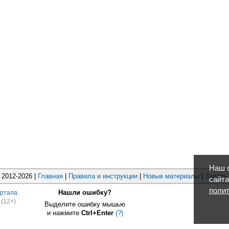
Наш с
2012-2026 |
Главная
|
Правила и инструкции
|
Новые материалы
|
Задать
сайта
полит
Нашли ошибку?
ртала
.
(12+)
Выделите ошибку мышью
и нажмите
Ctrl+Enter
(?)