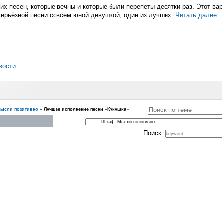
гих песен, которые вечны и которые были перепеты десятки раз. Этот ва
серьёзной песни совсем юной девушкой, один из лучших.
Читать далее..
вости
Мысли позитивно
»
Лучшее исполнение песни «Кукушка»
Поиск: