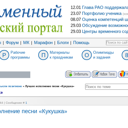
12.01
Глава РАО поддержала 
23.07
Портфолио ученика
(ко
08.07
Оценка компетенций ш
29.03
Обсуждение возможнос
29.03
Центры временного сод
ы
Форум
МК
Марафон
Блоги
Помощь
|
|
|
|
|
Рабочие
Материалы
Олимпиады
Р
П
О
программы
к праздникам
и задания
Мысли позитивно
»
Лучшее исполнение песни «Кукушка»
а»
2:44 | Сообщение #
1
олнение песни «Кукушка»