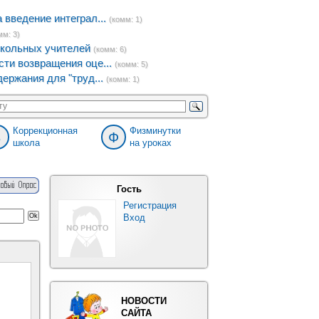
введение интеграл...
(комм: 1)
мм: 3)
кольных учителей
(комм: 6)
ти возвращения оце...
(комм: 5)
ержания для "труд...
(комм: 1)
Коррекционная
Физминутки
8
Ф
школа
на уроках
Гость
Регистрация
Вход
НОВОСТИ
САЙТА