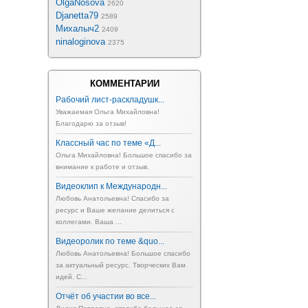
OlgaNosova
2620
Djanetta79
2589
Михалыч2
2409
ninaloginova
2375
КОММЕНТАРИИ
Рабочий лист-раскладушк...
Уважаемая Ольга Михайловна!
Благодарю за отзыв!
Классный час по теме «Д...
Ольга Михайловна! Большое спасибо за
внимание к работе и отзыв.
Видеоклип к Международн...
Любовь Анатольевна! Спасибо за
ресурс и Ваше желание делиться с
коллегами. Ваша ...
Видеоролик по теме &quo...
Любовь Анатольевна! Большое спасибо
за актуальный ресурс. Творческих Вам
идей. С...
Отчёт об участии во все...