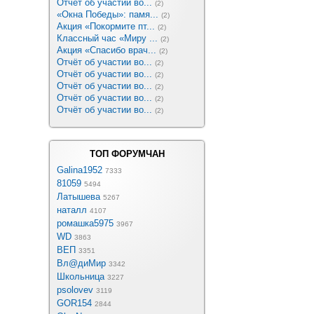
Отчёт об участии во...
(2)
«Окна Победы»: памя...
(2)
Акция «Покормите пт...
(2)
Классный час «Миру ...
(2)
Акция «Спасибо врач...
(2)
Отчёт об участии во...
(2)
Отчёт об участии во...
(2)
Отчёт об участии во...
(2)
Отчёт об участии во...
(2)
Отчёт об участии во...
(2)
ТОП ФОРУМЧАН
Galina1952
7333
81059
5494
Латышева
5267
наталл
4107
ромашка5975
3967
WD
3863
ВЕП
3351
Вл@диМир
3342
Школьница
3227
psolovev
3119
GOR154
2844