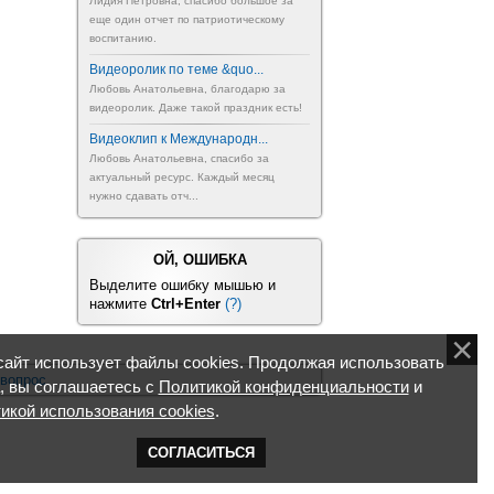
Лидия Петровна, спасибо большое за
еще один отчет по патриотическому
воспитанию.
Видеоролик по теме &quo...
Любовь Анатольевна, благодарю за
видеоролик. Даже такой праздник есть!
Видеоклип к Международн...
Любовь Анатольевна, спасибо за
актуальный ресурс. Каждый месяц
нужно сдавать отч...
ОЙ, ОШИБКА
Выделите ошибку мышью и
нажмите
Ctrl+Enter
(?)
айт использует файлы cookies. Продолжая использовать
 вопрос
, вы соглашаетесь с
Политикой конфиденциальности
и
икой использования cookies
.
СОГЛАСИТЬСЯ