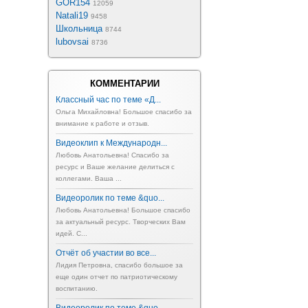
GOR154
12059
Natali19
9458
Школьница
8744
lubovsai
8736
КОММЕНТАРИИ
Классный час по теме «Д...
Ольга Михайловна! Большое спасибо за
внимание к работе и отзыв.
Видеоклип к Международн...
Любовь Анатольевна! Спасибо за
ресурс и Ваше желание делиться с
коллегами. Ваша ...
Видеоролик по теме &quo...
Любовь Анатольевна! Большое спасибо
за актуальный ресурс. Творческих Вам
идей. С...
Отчёт об участии во все...
Лидия Петровна, спасибо большое за
еще один отчет по патриотическому
воспитанию.