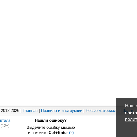
Наш с
2012-2026 |
Главная
|
Правила и инструкции
|
Новые материалы
|
Задать
сайта
полит
Нашли ошибку?
ртала
.
(12+)
Выделите ошибку мышью
и нажмите
Ctrl+Enter
(?)