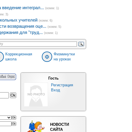
введение интеграл...
(комм: 1)
мм: 3)
кольных учителей
(комм: 6)
ти возвращения оце...
(комм: 5)
ержания для "труд...
(комм: 1)
Коррекционная
Физминутки
8
Ф
школа
на уроках
Гость
Регистрация
Вход
НОВОСТИ
САЙТА