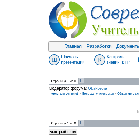
Главная
Разработки
Документ
|
|
Шаблоны
Контроль
Ш
К
презентаций
знаний, ВПР
1
Страница
1
из
0
Модератор форума:
OlgaNosova
Форум для учителей
»
Большая учительская
»
Общая методи
В
1
Страница
1
из
0