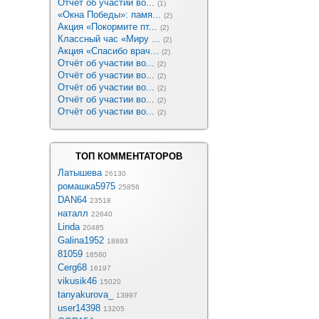
Отчёт об участии во...
(1)
«Окна Победы»: памя...
(2)
Акция «Покормите пт...
(2)
Классный час «Миру ...
(2)
Акция «Спасибо врач...
(2)
Отчёт об участии во...
(2)
Отчёт об участии во...
(2)
Отчёт об участии во...
(2)
Отчёт об участии во...
(2)
Отчёт об участии во...
(2)
ТОП КОММЕНТАТОРОВ
Латышева
26130
ромашка5975
25856
DAN64
23518
наталл
22640
Linda
20485
Galina1952
18893
81059
18580
Cerg68
16197
vikusik46
15020
tanyakurova_
13997
user14398
13205