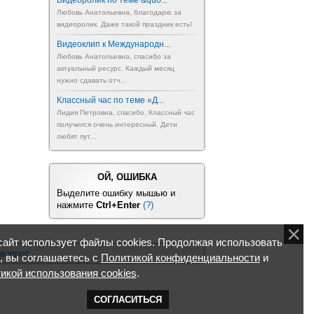
Видеоролик по теме &quo...
Любовь Анатольевна, благодарю за
видеоролик. Даже такой праздник есть!
Видеоклип к Международн...
Любовь Анатольевна, спасибо за
актуальный ресурс. Каждый месяц
нужно сдавать отч...
Классный час по теме «Д...
Лидия Петровна, спасибо. Классный час
получился очень интересный. Дети
любят пут...
ОЙ, ОШИБКА
Выделите ошибку мышью и
нажмите
Ctrl+Enter
(?)
айт использует файлы cookies. Продолжая использовать
 вопрос
, вы соглашаетесь с
Политикой конфиденциальности
и
икой использования cookies
.
СОГЛАСИТЬСЯ