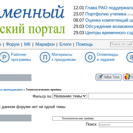
12.01
Глава РАО поддержала 
23.07
Портфолио ученика
(ко
08.07
Оценка компетенций ш
29.03
Обсуждение возможнос
29.03
Центры временного сод
ы
Форум
МК
Марафон
Блоги
Помощь
|
|
|
|
|
Рабочие
Материалы
Олимпиады
Р
П
О
программы
к праздникам
и задания
ка преподавания
»
Технологические приёмы
Фильтр по:
 данном форуме нет ни одной темы
Поиск: