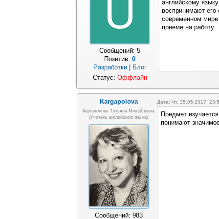
U
английскому языку.
воспринимают его 
современном мире 
приеме на работу.
Сообщений:
5
Позитив:
0
Разработки
|
Блог
Статус:
Оффлайн
Kargapolova
Дата: Чт, 25.05.2017, 23
Каргаполова Татьяна Михайловна
Предмет изучается 
(учитель английского языка)
понимают значимост
Сообщений:
983