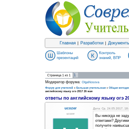
Главная
Разработки
Документ
|
|
Шаблоны
Контроль
Ш
К
презентаций
знаний, ВПР
1
Страница
1
из
1
Модератор форума:
OlgaNosova
Форум для учителей
»
Большая учительская
»
Общая методи
английскому языку огэ 2017 26 мая
ответы по английскому языку огэ 2
ucozer
Дата: Ср, 24.05.2017, 1
ucozer
Вы никогда не зад
ответами? Другими
получите наивысши