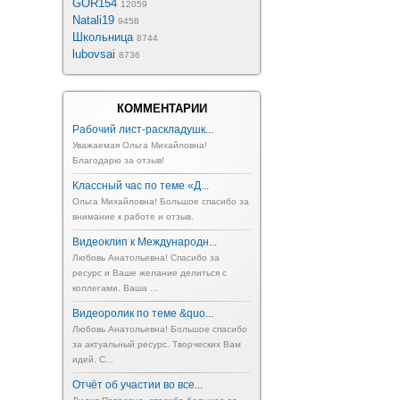
GOR154
12059
Natali19
9458
Школьница
8744
lubovsai
8736
КОММЕНТАРИИ
Рабочий лист-раскладушк...
Уважаемая Ольга Михайловна!
Благодарю за отзыв!
Классный час по теме «Д...
Ольга Михайловна! Большое спасибо за
внимание к работе и отзыв.
Видеоклип к Международн...
Любовь Анатольевна! Спасибо за
ресурс и Ваше желание делиться с
коллегами. Ваша ...
Видеоролик по теме &quo...
Любовь Анатольевна! Большое спасибо
за актуальный ресурс. Творческих Вам
идей. С...
Отчёт об участии во все...