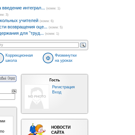
введение интеграл...
(комм: 1)
мм: 3)
кольных учителей
(комм: 6)
ти возвращения оце...
(комм: 5)
ержания для "труд...
(комм: 1)
Коррекционная
Физминутки
8
Ф
школа
на уроках
Гость
Регистрация
Вход
ими
НОВОСТИ
 по
САЙТА