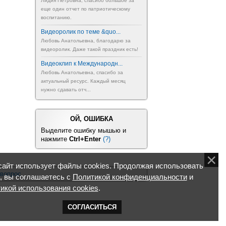
Лидия Петровна, спасибо большое за
еще один отчет по патриотическому
воспитанию.
Видеоролик по теме &quo...
Любовь Анатольевна, благодарю за
видеоролик. Даже такой праздник есть!
Видеоклип к Международн...
Любовь Анатольевна, спасибо за
актуальный ресурс. Каждый месяц
нужно сдавать отч...
ОЙ, ОШИБКА
Выделите ошибку мышью и
нажмите
Ctrl+Enter
(?)
айт использует файлы cookies. Продолжая использовать
 вопрос
, вы соглашаетесь с
Политикой конфиденциальности
и
икой использования cookies
.
СОГЛАСИТЬСЯ