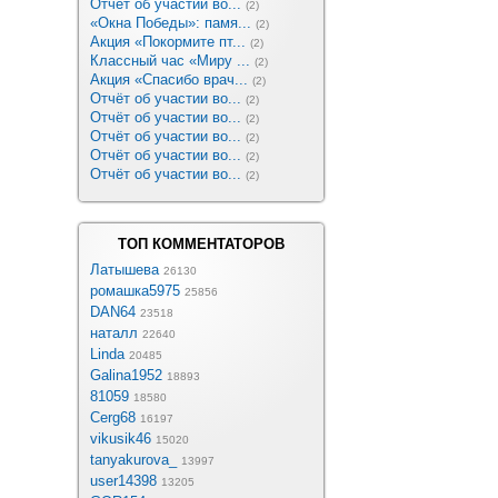
Отчёт об участии во...
(2)
«Окна Победы»: памя...
(2)
Акция «Покормите пт...
(2)
Классный час «Миру ...
(2)
Акция «Спасибо врач...
(2)
Отчёт об участии во...
(2)
Отчёт об участии во...
(2)
Отчёт об участии во...
(2)
Отчёт об участии во...
(2)
Отчёт об участии во...
(2)
ТОП КОММЕНТАТОРОВ
Латышева
26130
ромашка5975
25856
DAN64
23518
наталл
22640
Linda
20485
Galina1952
18893
81059
18580
Cerg68
16197
vikusik46
15020
tanyakurova_
13997
user14398
13205