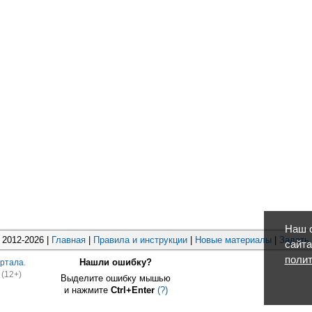
Наш с
2012-2026 |
Главная
|
Правила и инструкции
|
Новые материалы
|
Задать
сайта
полит
Нашли ошибку?
ртала
.
(12+)
Выделите ошибку мышью
и нажмите
Ctrl+Enter
(?)