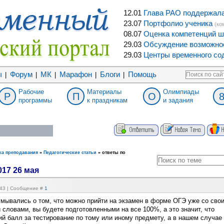
12.01
Глава РАО поддержала 
23.07
Портфолио ученика
(ко
08.07
Оценка компетенций ш
29.03
Обсуждение возможнос
29.03
Центры временного сод
ы
Форум
МК
Марафон
Блоги
Помощь
|
|
|
|
|
Рабочие
Материалы
Олимпиады
Р
П
О
программы
к праздникам
и задания
ка преподавания
»
Педагогические статьи
»
ответы по
017 26 мая
8:43 | Сообщение #
1
умывались о том, что можно прийти на экзамен в форме ОГЭ уже со сво
 словами, вы будете подготовленными на все 100%, а это значит, что
й балл за тестирование по тому или иному предмету, а в нашем случае