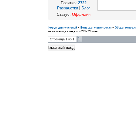
Позитив:
2322
Разработки
|
Блог
Статус:
Оффлайн
Форум для учителей
»
Большая учительская
»
Общая методи
английскому языку огэ 2017 26 мая
1
Страница
1
из
1