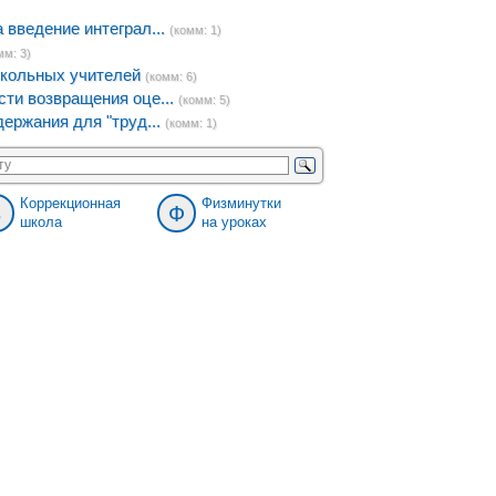
введение интеграл...
(комм: 1)
мм: 3)
кольных учителей
(комм: 6)
ти возвращения оце...
(комм: 5)
ержания для "труд...
(комм: 1)
Коррекционная
Физминутки
8
Ф
школа
на уроках