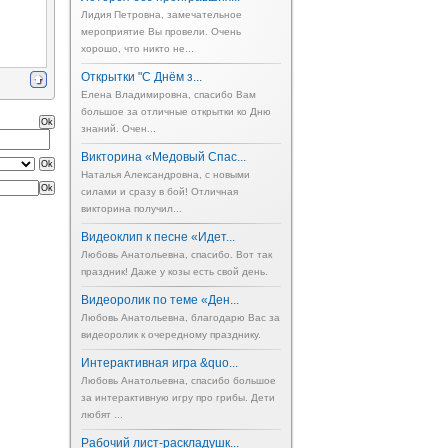
Лидия Петровна, замечательное
мероприятие Вы провели. Очень
хорошо, что никто не...
Открытки "С Днём з...
Елена Владимировна, спасибо Вам
большое за отличные открытки ко Дню
знаний. Очен...
Викторина «Медовый Спас...
Наталья Александровна, с новыми
силами и сразу в бой! Отличная
викторина получил...
Видеоклип к песне «Идет...
Любовь Анатольевна, спасибо. Вот так
праздник! Даже у козы есть свой день.
Видеоролик по теме «Ден...
Любовь Анатольевна, благодарю Вас за
видеоролик к очередному празднику.
Интерактивная игра &quo...
Любовь Анатольевна, спасибо большое
за интерактивную игру про грибы. Дети
любят ...
Рабочий лист-раскладушк...