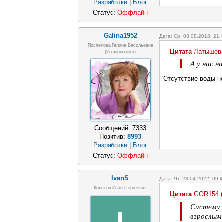
Разработки
|
Блог
Статус:
Оффлайн
Galina1952
Дата: Ср, 08.08.2018, 21
Поспелова Галина Васильевна
Цитата
Латышев
(информатика)
А у нас н
Отсутствие воды не
Сообщений:
7333
Позитив:
8993
Разработки
|
Блог
Статус:
Оффлайн
IvanS
Дата: Чт, 28.04.2022, 09
Колесов Иван Сергеевич
Цитата
GOR154
Систему 
взрослым