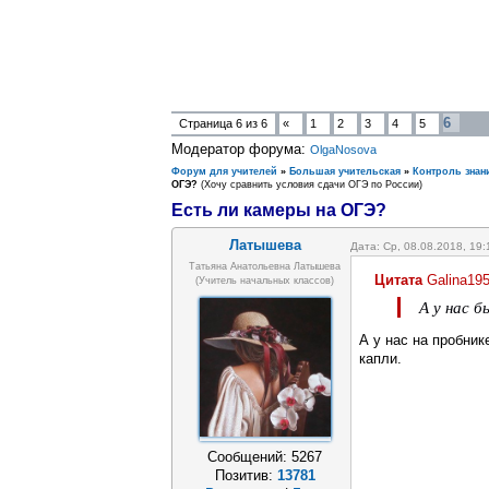
6
Страница
6
из
6
«
1
2
3
4
5
Модератор форума:
OlgaNosova
Форум для учителей
»
Большая учительская
»
Контроль знан
ОГЭ?
(Хочу сравнить условия сдачи ОГЭ по России)
Есть ли камеры на ОГЭ?
Латышева
Дата: Ср, 08.08.2018, 19
Татьяна Анатольевна Латышева
Цитата
Galina19
(учитель начальных классов)
А у нас б
А у нас на пробник
капли.
Сообщений:
5267
Позитив:
13781