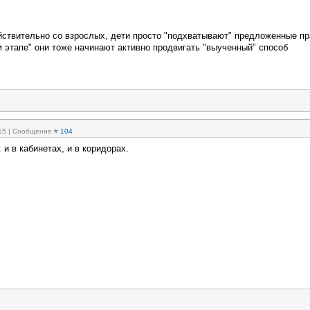
йствительно со взрослых, дети просто "подхватывают" предложенные п
м этапе" они тоже начинают активно продвигать "выученный" способ
:15 | Сообщение #
104
 и в кабинетах, и в коридорах.