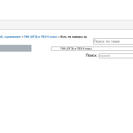
ий, оценивание
»
ГИА (ОГЭ) и ГВЭ 9 класс
»
Есть ли камеры на
Поиск: