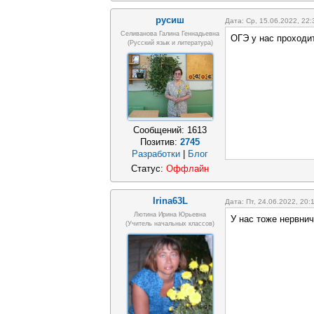
русиш
Дата: Ср, 15.06.2022, 22
Селиванова Галина Геннадьевна
ОГЭ у нас проходит
(русский язык и литература)
Сообщений:
1613
Позитив:
2745
Разработки
|
Блог
Статус:
Оффлайн
Irina63L
Дата: Пт, 24.06.2022, 20
Лютина Ирина Юрьевна
У нас тоже нервнич
(Учитель начальных классов)