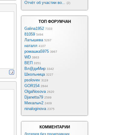
Отчёт об участии во...
(2)
ТОП ФОРУМЧАН
Galina1952
7333
81059
5494
Латышева
5267
наталл
4107
ромашка5975
3967
WD
3863
ВЕП
3351
Вл@диМир
3342
Школьница
3227
psolovev
3119
GOR154
2844
OlgaNosova
2620
Djanetta79
2589
Михалыч2
2409
ninaloginova
2375
КОММЕНТАРИИ
Лотерея без проигравших...