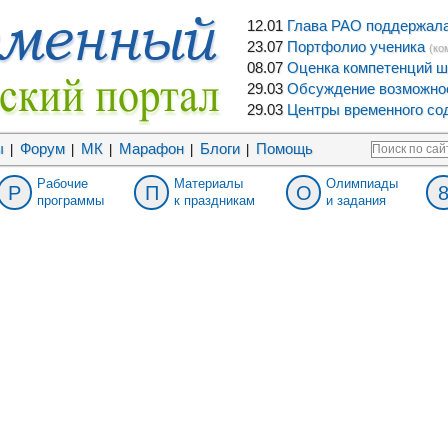
12.01
Глава РАО поддержала 
23.07
Портфолио ученика
(ко
08.07
Оценка компетенций ш
29.03
Обсуждение возможнос
29.03
Центры временного сод
ы
Форум
МК
Марафон
Блоги
Помощь
|
|
|
|
|
Рабочие
Материалы
Олимпиады
Р
П
О
программы
к праздникам
и задания