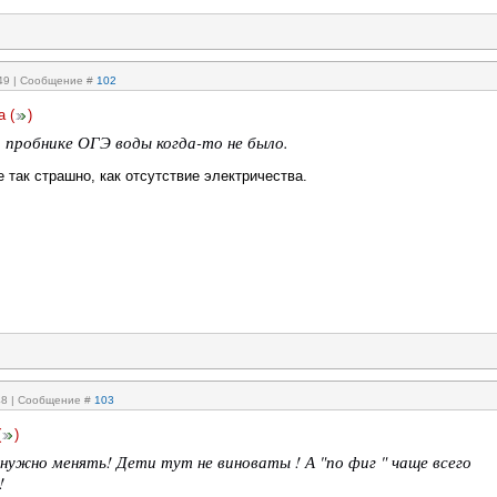
:49 | Сообщение #
102
а
(
)
а пробнике ОГЭ воды когда-то не было.
 так страшно, как отсутствие электричества.
:48 | Сообщение #
103
(
)
нужно менять! Дети тут не виноваты ! А "по фиг " чаще всего
!