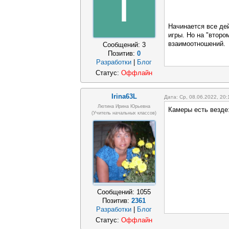
I
Начинается все де
игры. Но на "второ
взаимоотношений.
Сообщений:
3
Позитив:
0
Разработки
|
Блог
Статус:
Оффлайн
Irina63L
Дата: Ср, 08.06.2022, 20
Лютина Ирина Юрьевна
Камеры есть везде:
(Учитель начальных классов)
Сообщений:
1055
Позитив:
2361
Разработки
|
Блог
Статус:
Оффлайн