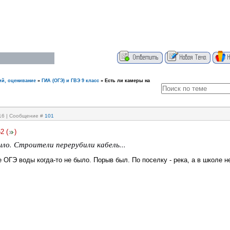
ий, оценивание
»
ГИА (ОГЭ) и ГВЭ 9 класс
»
Есть ли камеры на
:16 | Сообщение #
101
52
(
)
ыло. Строители перерубили кабель...
е ОГЭ воды когда-то не было. Порыв был. По поселку - река, а в школе н