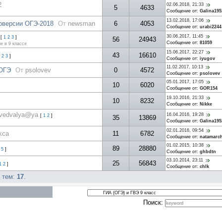
2
02.06.2018, 21:33
5
4633
Сообщение от:
Galina195
13.02.2018, 17:06
оверсии ОГЭ-2018
От
newsman
6
4053
Сообщение от:
urabi2244
30.06.2017, 11:45
[
1
2
3
]
56
24943
Сообщение от:
81059
е в 9 классе
15.06.2017, 22:27
43
16610
2
3
]
Сообщение от:
iyugov
11.02.2017, 10:13
 ОГЭ
От
psolovev
0
4572
Сообщение от:
psolovev
05.01.2017, 17:05
10
6020
Сообщение от:
GOR154
19.10.2016, 21:33
10
8232
Сообщение от:
Nikke
vedvalya@ya
16.04.2016, 19:28
[
1
2
]
35
13869
Сообщение от:
Galina195
02.01.2016, 09:54
kca
11
6782
Сообщение от:
natamarc
01.02.2015, 10:38
89
28880
5
]
Сообщение от:
ghbdtn
03.10.2014, 23:11
25
56843
1
2
]
Сообщение от:
chlk
о тем:
17
.
Поиск: