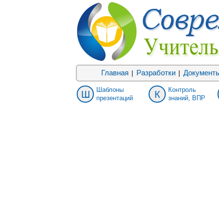
Главная
Разработки
Документ
|
|
Шаблоны
Контроль
Ш
К
презентаций
знаний, ВПР