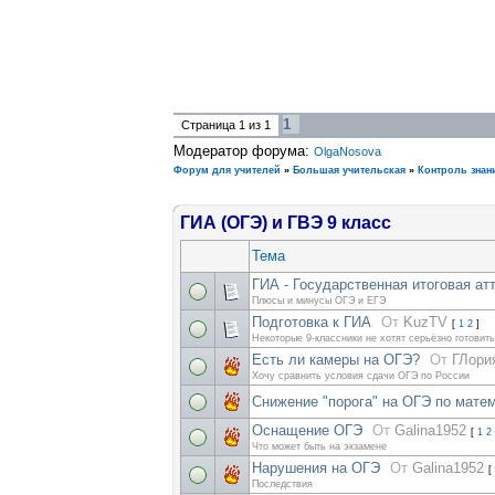
1
Страница
1
из
1
Модератор форума:
OlgaNosova
Форум для учителей
»
Большая учительская
»
Контроль знан
ГИА (ОГЭ) и ГВЭ 9 класс
Тема
ГИА - Государственная итоговая ат
Плюсы и минусы ОГЭ и ЕГЭ
Подготовка к ГИА
От
KuzTV
[
1
2
]
Некоторые 9-классники не хотят серьёзно готовить
Есть ли камеры на ОГЭ?
От
ГЛори
Хочу сравнить условия сдачи ОГЭ по России
Снижение "порога" на ОГЭ по мате
Оснащение ОГЭ
От
Galina1952
[
1
2
Что может быть на экзамене
Нарушения на ОГЭ
От
Galina1952
[
Последствия