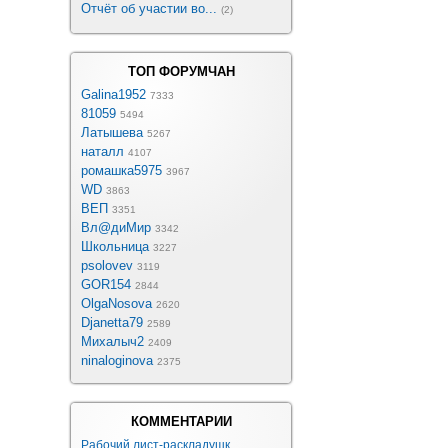
Отчёт об участии во...
(2)
ТОП ФОРУМЧАН
Galina1952
7333
81059
5494
Латышева
5267
наталл
4107
ромашка5975
3967
WD
3863
ВЕП
3351
Вл@диМир
3342
Школьница
3227
psolovev
3119
GOR154
2844
OlgaNosova
2620
Djanetta79
2589
Михалыч2
2409
ninaloginova
2375
КОММЕНТАРИИ
Рабочий лист-раскладушк...