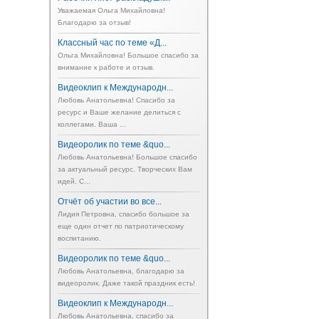
Уважаемая Ольга Михайловна!
Благодарю за отзыв!
Классный час по теме «Д...
Ольга Михайловна! Большое спасибо за
внимание к работе и отзыв.
Видеоклип к Международн...
Любовь Анатольевна! Спасибо за
ресурс и Ваше желание делиться с
коллегами. Ваша ...
Видеоролик по теме &quo...
Любовь Анатольевна! Большое спасибо
за актуальный ресурс. Творческих Вам
идей. С...
Отчёт об участии во все...
Лидия Петровна, спасибо большое за
еще один отчет по патриотическому
воспитанию.
Видеоролик по теме &quo...
Любовь Анатольевна, благодарю за
видеоролик. Даже такой праздник есть!
Видеоклип к Международн...
Любовь Анатольевна, спасибо за