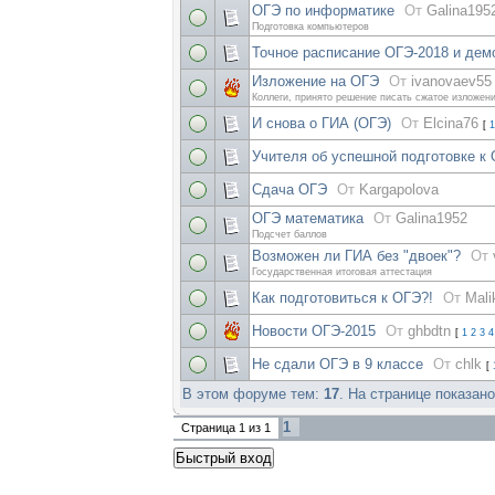
ОГЭ по информатике
От
Galina195
Подготовка компьютеров
Точное расписание ОГЭ-2018 и дем
Изложение на ОГЭ
От
ivanovaev55
Коллеги, принято решение писать сжатое изложени
И снова о ГИА (ОГЭ)
От
Elcina76
[
1
Учителя об успешной подготовке к
Сдача ОГЭ
От
Kargapolova
ОГЭ математика
От
Galina1952
Подсчет баллов
Возможен ли ГИА без "двоек"?
От
Государственная итоговая аттестация
Как подготовиться к ОГЭ?!
От
Mali
Новости ОГЭ-2015
От
ghbdtn
[
1
2
3
4
Не сдали ОГЭ в 9 классе
От
chlk
[
В этом форуме тем:
17
. На странице показан
1
Страница
1
из
1