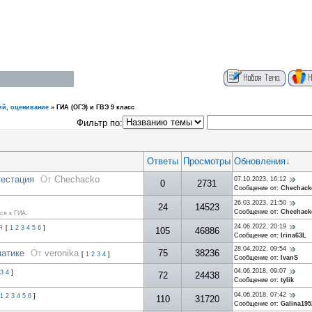
ий, оценивание
»
ГИА (ОГЭ) и ГВЭ 9 класс
Фильтр по:
Ответы
Просмотры
Обновления
↓
тестация
От
Chechacko
07.10.2023, 16:12
0
2731
Сообщение от:
Chechack
26.03.2023, 21:50
24
14523
Сообщение от:
Chechack
ся к ГИА.
я
24.06.2022, 20:19
[
1
2
3
4
5
6
]
105
46886
Сообщение от:
Irina63L
28.04.2022, 09:54
матике
От
veronika
75
38236
[
1
2
3
4
]
Сообщение от:
IvanS
04.06.2018, 09:07
3
4
]
72
24438
Сообщение от:
tylik
04.06.2018, 07:42
1
2
3
4
5
6
]
110
31720
Сообщение от:
Galina195