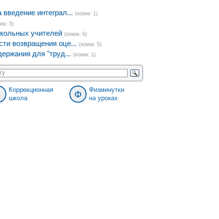
введение интеграл...
(комм: 1)
мм: 3)
кольных учителей
(комм: 6)
ти возвращения оце...
(комм: 5)
ержания для "труд...
(комм: 1)
Коррекционная
Физминутки
8
Ф
школа
на уроках