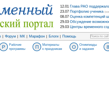
12.01
Глава РАО поддержала 
23.07
Портфолио ученика
(ко
08.07
Оценка компетенций ш
29.03
Обсуждение возможнос
29.03
Центры временного сод
ы
Форум
МК
Марафон
Блоги
Помощь
|
|
|
|
|
Рабочие
Материалы
Олимпиады
Р
П
О
программы
к праздникам
и задания