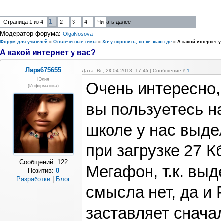
1
Страница
1
из
4
2
3
4
Читать далее
Модератор форума:
OlgaNosova
Форум для учителей
»
Отвлечённые темы
»
Хочу спросить, но не знаю где
»
А какой интернет у
А какой интернет у вас?
Лара675655
Дата: Вс, 28.04.2013, 17:45 | Сообщение #
1
Юлия
Очень интересно,
(информатика)
вы пользуетесь н
школе у нас выде
при загрузке 27 
Сообщений:
122
Мегафон, т.к. выд
Позитив:
0
Разработки
|
Блог
смысла нет, да и
заставляет снача