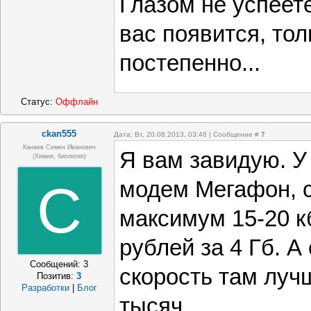
Глазом не успеете
вас появится, тол
постепенно...
Статус:
Оффлайн
ckan555
Дата: Вт, 20.08.2013, 03:46 | Сообщение #
7
Канаев Семен Иванович
Я вам завидую. 
(химия, биология)
C
модем Мегафон, с
максимум 15-20 кб
рублей за 4 Гб. А
Сообщений:
3
скорость там лучш
Позитив:
3
Разработки
|
Блог
тысяч.