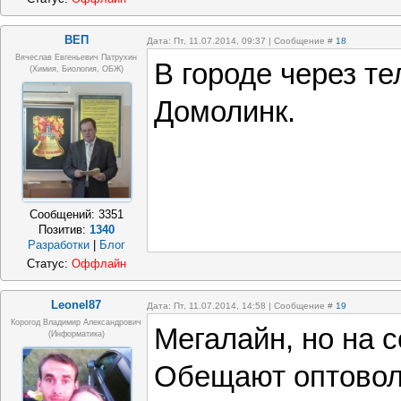
ВЕП
Дата: Пт, 11.07.2014, 09:37 | Сообщение #
18
Вячеслав Евгеньевич Патрухин
В городе через т
(Химия, Биология, ОБЖ)
Домолинк.
Сообщений:
3351
Позитив:
1340
Разработки
|
Блог
Статус:
Оффлайн
Leonel87
Дата: Пт, 11.07.2014, 14:58 | Сообщение #
19
Корогод Владимир Александрович
Мегалайн, но на с
(Информатика)
Обещают оптовол