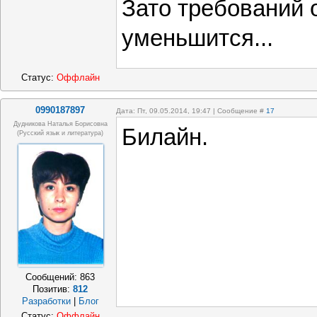
Зато требований о
уменьшится...
Статус:
Оффлайн
0990187897
Дата: Пт, 09.05.2014, 19:47 | Сообщение #
17
Дудникова Наталья Борисовна
Билайн.
(русский язык и литература)
Сообщений:
863
Позитив:
812
Разработки
|
Блог
Статус:
Оффлайн