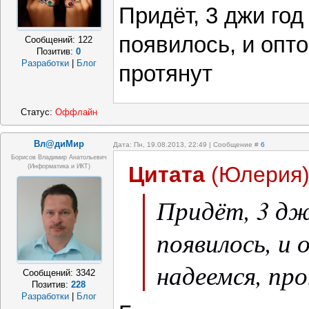
Придёт, 3 джи год
появилось, и опт
Сообщений:
122
Позитив:
0
Разработки
|
Блог
протянут
Статус:
Оффлайн
Вл@диМир
Дата: Пн, 19.08.2013, 22:49 | Сообщение #
6
Борисов Владимир Анатольевич
Цитата
(
Юлерия
(информатика и ИКТ)
Придёт, 3 дж
появилось, и 
надеемся, пр
Сообщений:
3342
Позитив:
228
Разработки
|
Блог