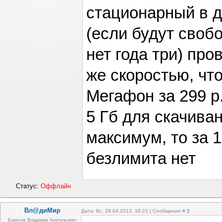
стационарный в до
(если будут своб
нет года три) про
же скоростью, что
Мегафон за 299 р
5 Гб для скачива
максимум, то за 1
безлимита нет
Статус:
Оффлайн
Вл@диМир
Дата: Вс, 28.04.2013, 18:21 | Сообщение #
2
Борисов Владимир Анатольевич