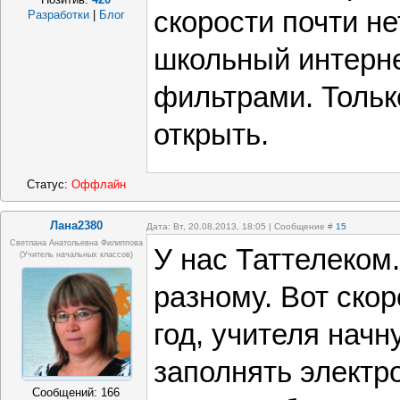
скорости почти не
Разработки
|
Блог
школьный интерн
фильтрами. Тольк
открыть.
Статус:
Оффлайн
Лана2380
Дата: Вт, 20.08.2013, 18:05 | Сообщение #
15
Cветлана Анатольевна Филиппова
У нас Таттелеком.
(учитель начальных классов)
разному. Вот ско
год, учителя начн
заполнять электр
Сообщений:
166