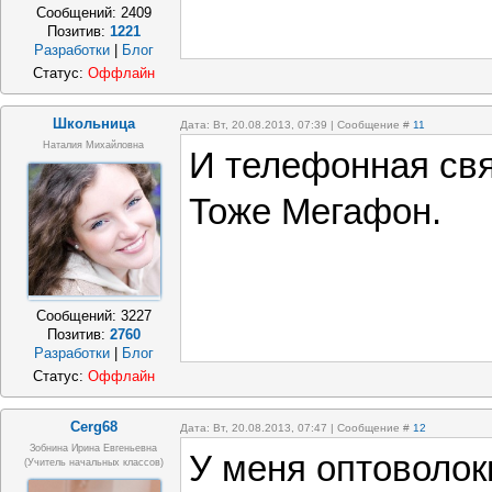
Сообщений:
2409
Позитив:
1221
Разработки
|
Блог
Статус:
Оффлайн
Школьница
Дата: Вт, 20.08.2013, 07:39 | Сообщение #
11
Наталия Михайловна
И телефонная свя
Тоже Мегафон.
Сообщений:
3227
Позитив:
2760
Разработки
|
Блог
Статус:
Оффлайн
Cerg68
Дата: Вт, 20.08.2013, 07:47 | Сообщение #
12
Зобнина Ирина Евгеньевна
У меня оптоволок
(учитель начальных классов)