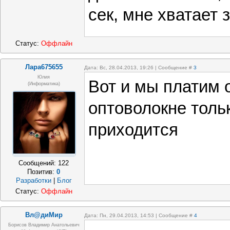
сек, мне хватает 
Статус:
Оффлайн
Лара675655
Дата: Вс, 28.04.2013, 19:26 | Сообщение #
3
Юлия
Вот и мы платим о
(информатика)
оптоволокне толь
приходится
Сообщений:
122
Позитив:
0
Разработки
|
Блог
Статус:
Оффлайн
Вл@диМир
Дата: Пн, 29.04.2013, 14:53 | Сообщение #
4
Борисов Владимир Анатольевич