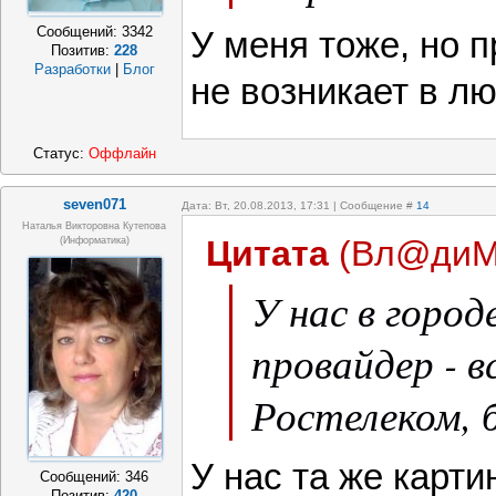
Сообщений:
3342
У меня тоже, но 
Позитив:
228
Разработки
|
Блог
не возникает в лю
Статус:
Оффлайн
seven071
Дата: Вт, 20.08.2013, 17:31 | Сообщение #
14
Наталья Викторовна Кутепова
Цитата
(
Вл@диМ
(Информатика)
У нас в город
провайдер - 
Ростелеком, б
У нас та же карти
Сообщений:
346
Позитив:
420