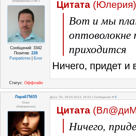
Цитата
(
Юлерия
(информатика и ИКТ)
Вот и мы пла
оптоволокне
приходится
Сообщений:
3342
Позитив:
228
Разработки
|
Блог
Ничего, придет и 
Статус:
Оффлайн
Лара675655
Дата: Пн, 29.04.2013, 16:02 | Сообщение #
5
Юлия
Цитата
(
Вл@диМ
(информатика)
Ничего, приде