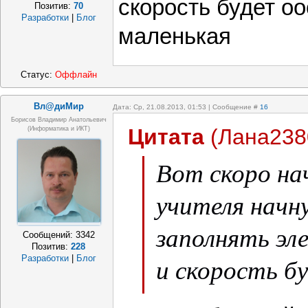
скорость будет о
Позитив:
70
Разработки
|
Блог
маленькая
Статус:
Оффлайн
Вл@диМир
Дата: Ср, 21.08.2013, 01:53 | Сообщение #
16
Борисов Владимир Анатольевич
Цитата
(
Лана238
(информатика и ИКТ)
Вот скоро на
учителя начн
заполнять эл
Сообщений:
3342
Позитив:
228
и скорость б
Разработки
|
Блог
маленькая