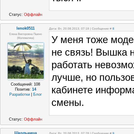
Статус:
Оффлайн
lenok0511
Дата: Вт, 20.08.2013, 07:18 | Сообщение #
8
Елена Викторовна Пшено
У меня тоже моде
(математика)
не связь! Вышка н
работать невозмо
лучше, но пользо
Сообщений:
108
кабинете информа
Позитив:
14
Разработки
|
Блог
смены.
Статус:
Оффлайн
Школьница
Дата: Вт, 20.08.2013, 07:28 | Сообщение #
9