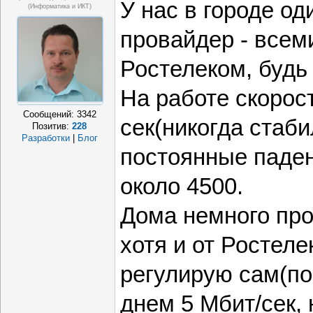
У нас в городе од
(информатика и ИКТ)
провайдер - всем
Ростелеком, будь 
На работе скорос
Сообщений:
3342
сек(никогда стаби
Позитив:
228
Разработки
|
Блог
постоянные паден
около 4500.
Дома немного про
хотя и от Ростеле
регулирую сам(по
днем 5 Мбит/сек, 