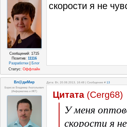
скорости я не чув
Сообщений:
1715
Позитив:
11116
Разработки
|
Блог
Статус:
Оффлайн
Вл@диМир
Дата: Вт, 20.08.2013, 16:48 | Сообщение #
13
Борисов Владимир Анатольевич
Цитата
(
Cerg68
)
(информатика и ИКТ)
У меня оптов
скорости я не