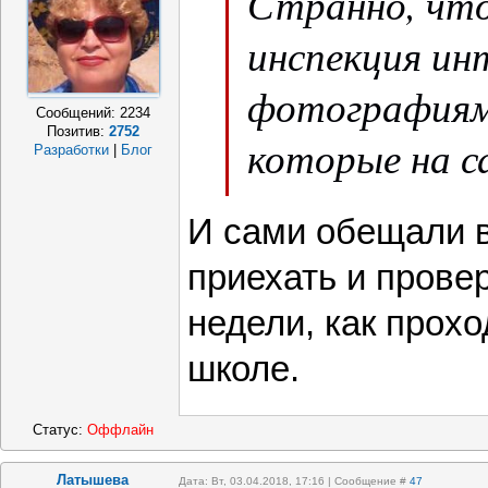
Странно, чт
инспекция ин
фотографиям
Сообщений:
2234
Позитив:
2752
которые на с
Разработки
|
Блог
показывают.
И сами обещали 
приехать и прове
недели, как прохо
школе.
Статус:
Оффлайн
Латышева
Дата: Вт, 03.04.2018, 17:16 | Сообщение #
47