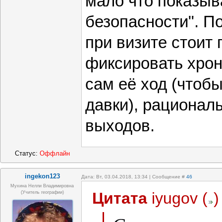
мало что показыв
безопасности". П
при визите стоит
фиксировать хрон
сам её ход (чтоб
давки), рационал
выходов.
Статус:
Оффлайн
ingekon123
Дата: Вт, 03.04.2018, 13:34 | Сообщение #
46
Мухина Нелли Владимировна
Цитата
iyugov
(
)
(Учитель географии)