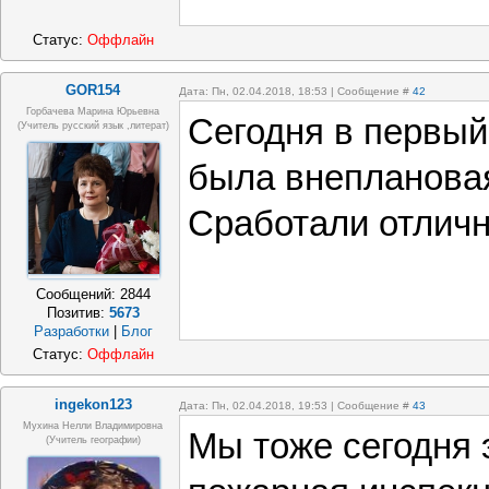
Статус:
Оффлайн
GOR154
Дата: Пн, 02.04.2018, 18:53 | Сообщение #
42
Горбачева Марина Юрьевна
Сегодня в первый
(учитель русский язык ,литерат)
была внеплановая
Сработали отличн
Сообщений:
2844
Позитив:
5673
Разработки
|
Блог
Статус:
Оффлайн
ingekon123
Дата: Пн, 02.04.2018, 19:53 | Сообщение #
43
Мухина Нелли Владимировна
Мы тоже сегодня 
(Учитель географии)