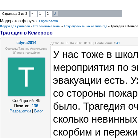
3
Страница
3
из
3
«
1
2
Модератор форума:
OlgaNosova
Форум для учителей
»
Отвлечённые темы
»
Хочу спросить, но не знаю где
»
Трагедия в Кемер
Трагедия в Кемерово
tatyna2014
Дата: Пн, 02.04.2018, 01:13 | Сообщение #
41
Сергеева Татьяна Анатольевна
У нас тоже в шко
(учитель географии)
T
мероприятия по э
эвакуации есть. 
со стороны пожар
Сообщений:
49
было. Трагедия о
Позитив:
136
Разработки
|
Блог
сколько невинных
скорбим и пережив