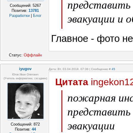
представить
Сообщений:
5267
Позитив:
13781
эвакуации и 
Разработки
|
Блог
гости в течен
Главное - фото н
Статус:
Оффлайн
iyugov
Дата: Вт, 03.04.2018, 07:36 | Сообщение #
45
Югов Иван Олегович
Цитата
ingekon1
(Учитель информатики, сисадмин)
пожарная инс
представить
эвакуации
Сообщений:
872
Позитив:
44