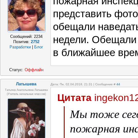
пожарная инспек
представить фото
обещали наведать
Сообщений:
2234
недели. Обещали 
Позитив:
2752
Разработки
|
Блог
в ближайшее вре
Статус:
Оффлайн
Латышева
Дата: Пн, 02.04.2018, 21:31 | Сообщение #
44
Татьяна Анатольевна Латышева
Цитата
ingekon1
(учитель начальных классов)
Мы тоже сего
пожарная инс