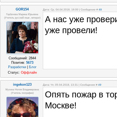
GOR154
Дата: Ср, 04.04.2018, 16:00 | Сообщение #
48
Горбачева Марина Юрьевна
А нас уже провер
(учитель русский язык ,литерат)
уже провели!
Сообщений:
2844
Позитив:
5673
Разработки
|
Блог
Статус:
Оффлайн
ingekon123
Дата: Чт, 05.04.2018, 13:31 | Сообщение #
49
Мухина Нелли Владимировна
Опять пожар в то
(Учитель географии)
Москве!