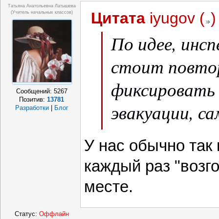
Татьяна Анатольевна Латышева
Цитата
iyugov
(
)
(учитель начальных классов)
По идее, инс
стоит повто
фиксировать
Сообщений:
5267
Позитив:
13781
эвакуации, са
Разработки
|
Блог
было толпы, 
У нас обычно так 
использование
каждый раз "возг
месте.
Статус:
Оффлайн