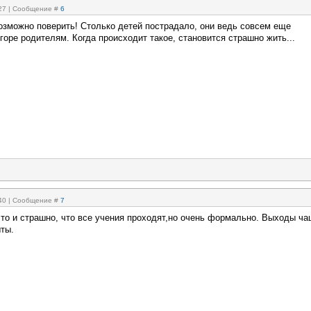
:27 | Сообщение #
6
возможно поверить! Столько детей пострадало, они ведь совсем еще
 горе родителям. Когда происходит такое, становится страшно жить...
:40 | Сообщение #
7
 то и страшно, что все учения проходят,но очень формально. Выходы ч
ыты.