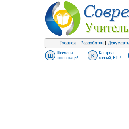
Главная
Разработки
Документ
|
|
Шаблоны
Контроль
Ш
К
презентаций
знаний, ВПР