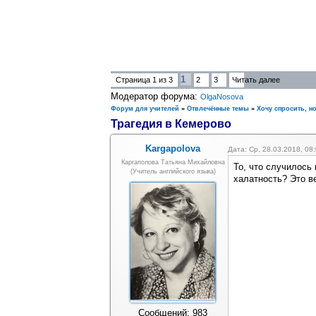
1
Страница
1
из
3
2
3
Читать далее
Модератор форума:
OlgaNosova
Форум для учителей
»
Отвлечённые темы
»
Хочу спросить, но
Трагедия в Кемерово
Kargapolova
Дата: Ср, 28.03.2018, 0
Каргаполова Татьяна Михайловна
То, что случилось 
(учитель английского языка)
халатность? Это ве
Сообщений:
983