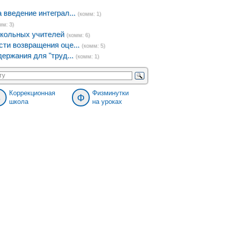
введение интеграл...
(комм: 1)
мм: 3)
кольных учителей
(комм: 6)
ти возвращения оце...
(комм: 5)
ержания для "труд...
(комм: 1)
Коррекционная
Физминутки
8
Ф
школа
на уроках