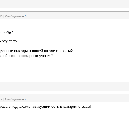
:48 | Сообщение #
3
)
с себя"
ь эту тему.
ационные выходы в вашей школе открыты?
вашей школе пожарные учения?
:12 | Сообщение #
4
раза в год ,схемы эвакуации есть в каждом классе!