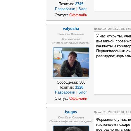
Позитив:
2745
Разработки
|
Блог
Статус:
Оффлайн
valyusha
Дата: Ср, 28.03.2018, 16
Шипилова Валентина
У нас открыты, уче
Владимировна
внезапной проверк
(учитель начальных классов)
кабинеты и коридо
Первоклассники оч
реагируют нормаль
Сообщений:
308
Позитив:
1220
Разработки
|
Блог
Статус:
Оффлайн
iyugov
Дата: Ср, 28.03.2018, 17
Югов Иван Олегович
Формально у нас вс
(Учитель информатики, сисадмин)
настоящем пожаре 
всё равно есть со