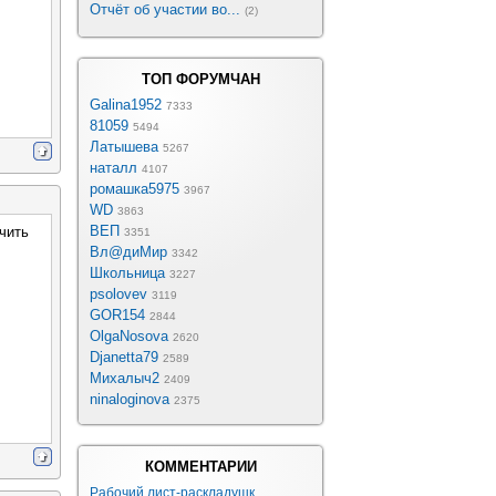
Отчёт об участии во...
(2)
ТОП ФОРУМЧАН
Galina1952
7333
81059
5494
Латышева
5267
наталл
4107
ромашка5975
3967
WD
3863
ВЕП
чить
3351
Вл@диМир
3342
Школьница
3227
psolovev
3119
GOR154
2844
OlgaNosova
2620
Djanetta79
2589
Михалыч2
2409
ninaloginova
2375
КОММЕНТАРИИ
Рабочий лист-раскладушк...