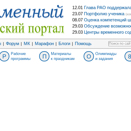
12.01
Глава РАО поддержала 
23.07
Портфолио ученика
(ко
08.07
Оценка компетенций ш
29.03
Обсуждение возможнос
29.03
Центры временного сод
ы
Форум
МК
Марафон
Блоги
Помощь
|
|
|
|
|
Рабочие
Материалы
Олимпиады
Р
П
О
программы
к праздникам
и задания