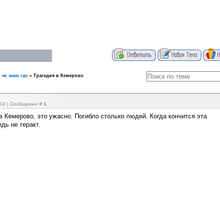
 не знаю где
»
Трагедия в Кемерово
8:04 | Сообщение #
1
в Кемерово, это ужасно. Погибло столько людей. Когда кончится эта
дь не теракт.