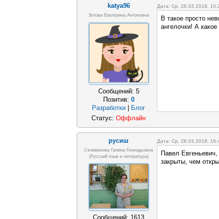
katya96
Дата: Ср, 28.03.2018, 10
Зотова Екатерина Антоновна
В такое просто не
ангелочки! А какое
Сообщений:
5
Позитив:
0
Разработки
|
Блог
Статус:
Оффлайн
русиш
Дата: Ср, 28.03.2018, 16
Селиванова Галина Геннадьевна
Павел Евгеньевич,
(русский язык и литература)
закрыты, чем откр
Сообщений:
1613