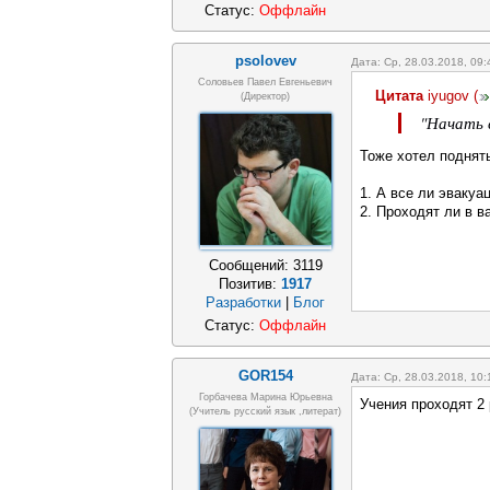
Статус:
Оффлайн
psolovev
Дата: Ср, 28.03.2018, 09
Соловьев Павел Евгеньевич
Цитата
iyugov
(
(Директор)
"Начать 
Тоже хотел поднят
1. А все ли эваку
2. Проходят ли в 
Сообщений:
3119
Позитив:
1917
Разработки
|
Блог
Статус:
Оффлайн
GOR154
Дата: Ср, 28.03.2018, 10
Горбачева Марина Юрьевна
Учения проходят 2 
(учитель русский язык ,литерат)