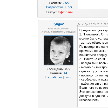
Позитив:
2322
Разработки
|
Блог
Статус:
Оффлайн
iyugov
Дата: Ср, 28.03.2018, 08
Югов Иван Олегович
Предлагаю два вар
(Учитель информатики, сисадмин)
1. "Политика". От 
можно было услыша
там, где обществе
По поведению офиц
проблема не может
инициативе сверху.
2. "Начать с себя"
- всегда ли и всем
- можно ли быстро 
Сообщений:
872
- где находятся ог
Позитив:
44
- проводятся ли пе
Разработки
|
Блог
- свободны ли пож
- работает ли в пр
Если чего-то из это
Это только собств
доступа в здание, 
безопасность.