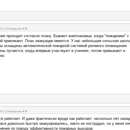
:43 | Сообщение #
8
ния проходят согласно плану. Бывают внеплановые, когда "пожарники" с
ой приезжают. План эвакуации имеется. У нас небольшая сельская школ
ры оснащены автоматической пожарной системой речевого оповещения.
ень пугаются, когда впервые участвуют в учениях, потом привыкают и
но.
:04 | Сообщение #
9
ё работает. И даже фактически вроде как работает: несколько лет наза
все довольно быстро эвакуировались, никто не пострадал, но у меня ли
мнения по поводу эффективности пожарных выходов.