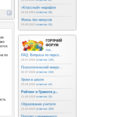
«Классный» марафон
04.02.2024 (
ответов: 34
)
Жизнь без минусов
05.09.2023 (
ответов: 33
)
дах
ГОРЯЧИЙ
ако
ФОРУМ
ются.
еще...
на по
FAQ. Вопросы по персо...
03.07.2026 (
ответов: 135
)
Психологический микро...
02.07.2026 (
ответов: 194
)
Уроки в школе
25.06.2026 (
ответов: 44
)
Рейтинг и Грамота у...
21.06.2026 (
ответов: 10
)
ость
Образование учителя
21.05.2026 (
ответов: 195
)
Портрет современного ...