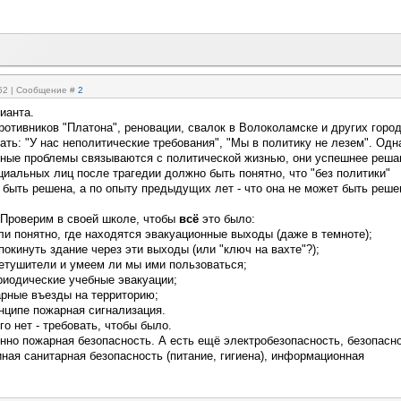
:52 | Сообщение #
2
ианта.
противников "Платона", реновации, свалок в Волоколамске и других горо
ть: "У нас неполитические требования", "Мы в политику не лезем". Одн
нные проблемы связываются с политической жизнью, они успешнее реша
иальных лиц после трагедии должно быть понятно, что "без политики"
 быть решена, а по опыту предыдущих лет - что она не может быть реше
. Проверим в своей школе, чтобы
всё
это было:
 ли понятно, где находятся эвакуационные выходы (даже в темноте);
покинуть здание через эти выходы (или "ключ на вахте"?);
нетушители и умеем ли мы ими пользоваться;
риодические учебные эвакуации;
арные въезды на территорию;
инципе пожарная сигнализация.
го нет - требовать, чтобы было.
енно пожарная безопасность. А есть ещё электробезопасность, безопасн
иная санитарная безопасность (питание, гигиена), информационная