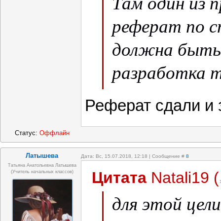
Там один из 
реферат по с
должна быть
разработка т
актуальность
Реферат сдали и 
работы.
Статус:
Оффлайн
Латышева
Дата: Вс, 15.07.2018, 12:18 | Сообщение #
8
Татьяна Анатольевна Латышева
Цитата
Natali19
(
(учитель начальных классов)
для этой цел