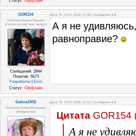
Статус:
Оффлайн
GOR154
Дата: Пт, 13.07.2018, 17:39 | Сообщение #
3
Горбачева Марина Юрьевна
А я не удивляюсь,
(учитель русский язык ,литерат)
равноправие?
Сообщений:
2844
Позитив:
5673
Разработки
|
Блог
Статус:
Оффлайн
Galina1952
Дата: Пт, 13.07.2018, 22:31 | Сообщение #
4
Поспелова Галина Васильевна
Цитата
GOR154
(информатика)
А я не удивляю