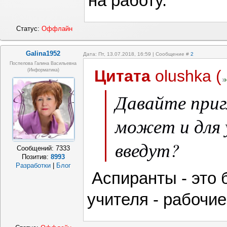
на работу.
Статус:
Оффлайн
Galina1952
Дата: Пт, 13.07.2018, 16:59 | Сообщение #
2
Поспелова Галина Васильевна
Цитата
olushka
(
(информатика)
Давайте приг
может и для 
введут?
Сообщений:
7333
Позитив:
8993
Разработки
|
Блог
Аспиранты - это 
учителя - рабочие