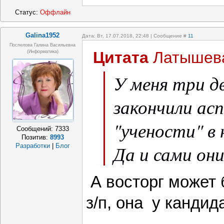
Статус:
Оффлайн
Galina1952
Дата: Вт, 17.07.2018, 22:48 | Сообщение #
11
Поспелова Галина Васильевна
Цитата
Латышев
(информатика)
У меня три 
закончили ас
"учености" в 
Сообщений:
7333
Позитив:
8993
Да и сами они
Разработки
|
Блог
А восторг может 
з/п, она у кандид