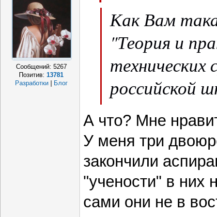
Как Вам так
"Теория и пр
технических 
Сообщений:
5267
Позитив:
13781
российской ш
Разработки
|
Блог
XX вв"?
А что? Мне нрав
У меня три двою
закончили аспиран
"учености" в них 
сами они не в вос