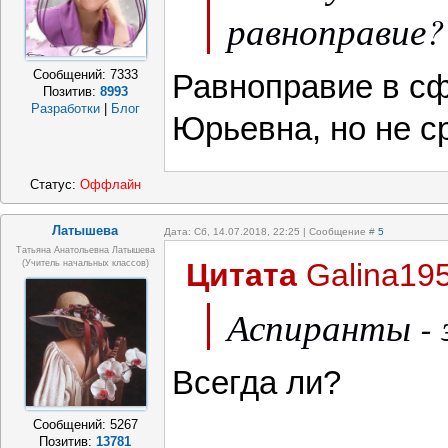
равноправие?
Сообщений:
7333
Равноправие в с
Позитив:
8993
Разработки
|
Блог
Юрьевна, но не ср
Статус:
Оффлайн
Латышева
Дата: Сб, 14.07.2018, 22:25 | Сообщение #
5
Татьяна Анатольевна Латышева
Цитата
Galina19
(учитель начальных классов)
Аспиранты - 
Всегда ли?
Сообщений:
5267
Позитив:
13781