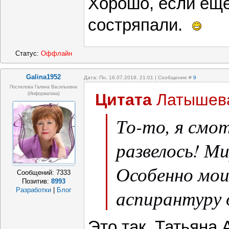
Хорошо, если еще
состряпали.
Статус:
Оффлайн
Galina1952
Дата: Пн, 16.07.2018, 21:01 | Сообщение #
9
Поспелова Галина Васильевна
Цитата
Латышев
(информатика)
То-то, я смот
развелось! Ми
Особенно мои
Сообщений:
7333
Позитив:
8993
аспирантуру 
Разработки
|
Блог
Это так, Татьяна