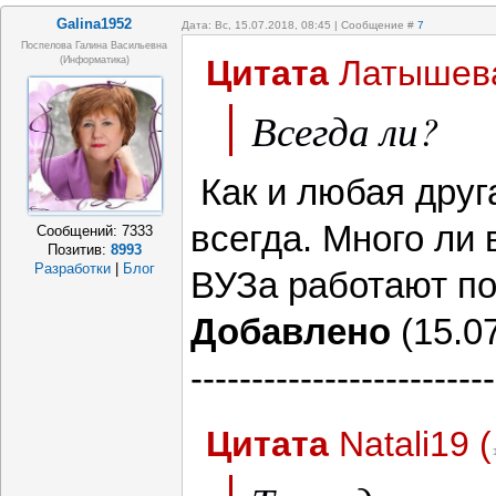
Galina1952
Дата: Вс, 15.07.2018, 08:45 | Сообщение #
7
Поспелова Галина Васильевна
Цитата
Латышев
(информатика)
Всегда ли?
Как и любая друг
всегда. Много ли
Сообщений:
7333
Позитив:
8993
Разработки
|
Блог
ВУЗа работают по
Добавлено
(15.07
-------------------------
Цитата
Natali19
(