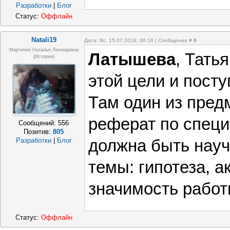
Разработки
|
Блог
Статус:
Оффлайн
Natali19
Дата: Вс, 15.07.2018, 06:16 | Сообщение #
6
Марченко Наталья Леонидовна
Латышева
, Тать
(история)
этой цели и посту
Там один из пред
реферат по специ
Сообщений:
556
Позитив:
805
должна быть науч
Разработки
|
Блог
темы: гипотеза, а
значимость работ
Статус:
Оффлайн