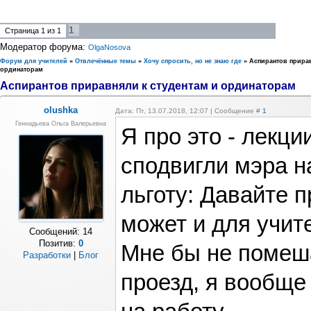
1
Страница
1
из
1
Модератор форума:
OlgaNosova
Форум для учителей
»
Отвлечённые темы
»
Хочу спросить, но не знаю где
»
Аспирантов прирав
ординаторам
Аспирантов приравняли к студентам и ординаторам
olushka
Дата: Пт, 13.07.2018, 12:07 | Сообщение #
1
Геннадьева Ольга Валерьевна
Я про это - лекци
сподвигли мэра н
льготу: Давайте п
может и для учит
Сообщений:
14
Позитив:
0
Мне бы не помеш
Разработки
|
Блог
проезд, я вообще