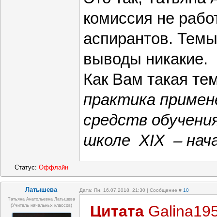
комиссия не рабо
аспирантов. Темы
выводы никакие.
Как Вам такая те
практика примен
средств обучения
школе XIX – нача
Статус:
Оффлайн
Латышева
Дата: Пн, 16.07.2018, 21:30 | Сообщение #
10
Татьяна Анатольевна Латышева
Цитата
Galina19
(учитель начальных классов)