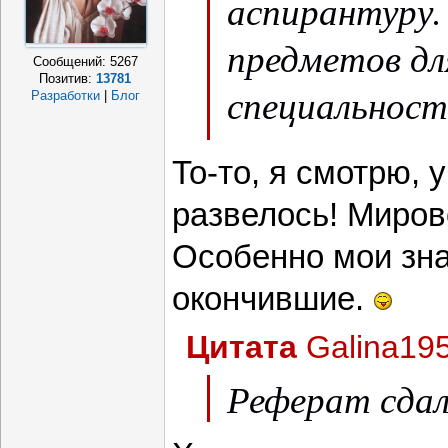
аспирантуру.
предметов дл
Сообщений:
5267
Позитив:
13781
специальнос
Разработки
|
Блог
быть научная
То-то, я смотрю, 
гипотеза, ак
развелось! Миров
значимость 
Особенно мои зн
окончившие.
Цитата
Galina19
Реферат сдали