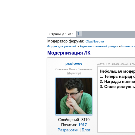
1
Страница
1
из
1
Модератор форума:
OlgaNosova
Форум для учителей
»
Административный раздел
»
Новости 
Модернизация ЛК
psolovev
Дата: Пт, 18.01.2013, 17
Соловьев Павел Евгеньевич
Небольшая модер
(Директор)
1. Теперь наград о
2. Награды явля
3. Стало доступн
Сообщений:
3119
Позитив:
1917
Разработки
|
Блог