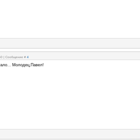
:50 | Сообщение #
4
тало... Молодец,Павел!