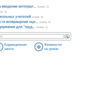
введение интеграл...
(комм: 1)
мм: 3)
кольных учителей
(комм: 6)
ти возвращения оце...
(комм: 5)
ержания для "труд...
(комм: 1)
Коррекционная
Физминутки
8
Ф
школа
на уроках