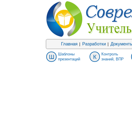
Главная
Разработки
Документ
|
|
Шаблоны
Контроль
Ш
К
презентаций
знаний, ВПР