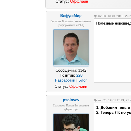
Статус:
Оффлайн
Вл@диМир
Дата: Пт, 18.01.2013, 23
Борисов Владимир Анатольевич
Полезные нововведе
(информатика и ИКТ)
Сообщений:
3342
Позитив:
228
Разработки
|
Блог
Статус:
Оффлайн
psolovev
Дата: Сб, 19.01.2013, 22
Соловьев Павел Евгеньевич
1. Добавил тень в
(Директор)
2. Теперь ЛК по 