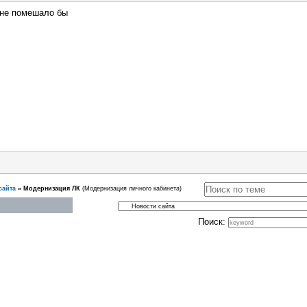
 не помешало бы
сайта
»
Модернизация ЛК
(Модернизация личного кабинета)
Поиск: