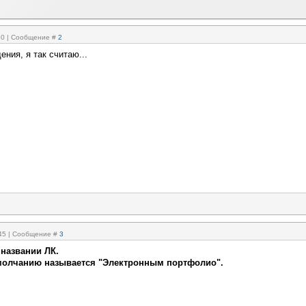
:50 | Сообщение #
2
ния, я так считаю...
:45 | Сообщение #
3
 названии ЛК.
умолчанию называется "Электронным портфолио".