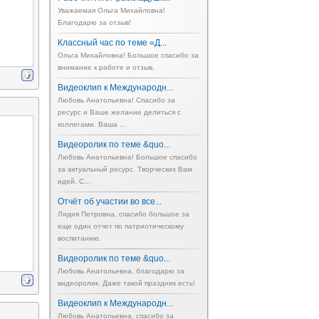
Уважаемая Ольга Михайловна!
Благодарю за отзыв!
Классный час по теме «Д...
Ольга Михайловна! Большое спасибо за
внимание к работе и отзыв.
Видеоклип к Международн...
Любовь Анатольевна! Спасибо за
ресурс и Ваше желание делиться с
коллегами. Ваша ...
Видеоролик по теме &quo...
Любовь Анатольевна! Большое спасибо
за актуальный ресурс. Творческих Вам
идей. С...
Отчёт об участии во все...
Лидия Петровна, спасибо большое за
еще один отчет по патриотическому
воспитанию.
Видеоролик по теме &quo...
Любовь Анатольевна, благодарю за
видеоролик. Даже такой праздник есть!
Видеоклип к Международн...
Любовь Анатольевна, спасибо за