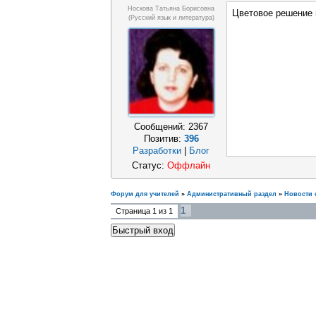
Носкова Татьяна Борисовна
Цветовое решение
(русский язык и литература)
Сообщений:
2367
Позитив:
396
Разработки
|
Блог
Статус:
Оффлайн
Форум для учителей
»
Административный раздел
»
Новости 
1
Страница
1
из
1