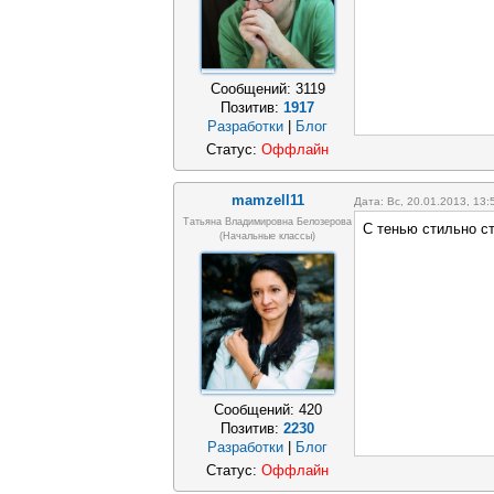
Сообщений:
3119
Позитив:
1917
Разработки
|
Блог
Статус:
Оффлайн
mamzell11
Дата: Вс, 20.01.2013, 13
Татьяна Владимировна Белозерова
С тенью стильно с
(начальные классы)
Сообщений:
420
Позитив:
2230
Разработки
|
Блог
Статус:
Оффлайн