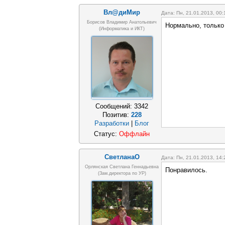
Вл@диМир
Дата: Пн, 21.01.2013, 00
Борисов Владимир Анатольевич
Нормально, только
(информатика и ИКТ)
Сообщений:
3342
Позитив:
228
Разработки
|
Блог
Статус:
Оффлайн
СветланаО
Дата: Пн, 21.01.2013, 14
Орлянская Светлана Геннадьевна
Понравилось.
(зам.директора по УР)