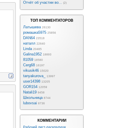
Отчёт об участии во...
(2)
ТОП КОММЕНТАТОРОВ
Латышева
26130
ромашка5975
25856
DAN64
23518
наталл
22640
Linda
20485
Galina1952
18893
81059
18580
Cerg68
16197
vikusik46
15020
tanyakurova_
13997
user14398
13205
GOR154
12059
Natali19
9458
Школьница
8744
lubovsai
8736
КОММЕНТАРИИ
Рабочий лист-раскладушк...