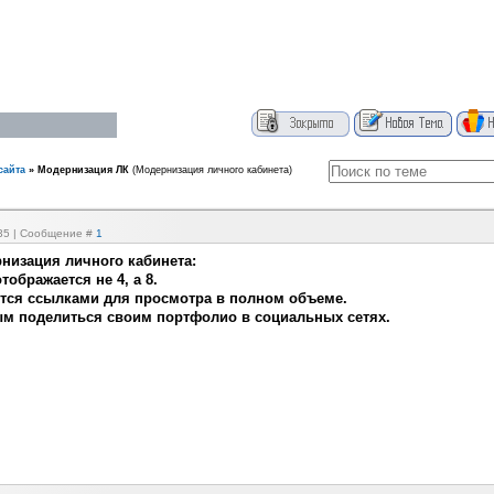
сайта
»
Модернизация ЛК
(Модернизация личного кабинета)
:35 | Сообщение #
1
низация личного кабинета:
тображается не 4, а 8.
ются ссылками для просмотра в полном объеме.
ым поделиться своим портфолио в социальных сетях.