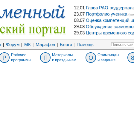
12.01
Глава РАО поддержала 
23.07
Портфолио ученика
(ко
08.07
Оценка компетенций ш
29.03
Обсуждение возможнос
29.03
Центры временного сод
ы
Форум
МК
Марафон
Блоги
Помощь
|
|
|
|
|
Рабочие
Материалы
Олимпиады
Р
П
О
программы
к праздникам
и задания