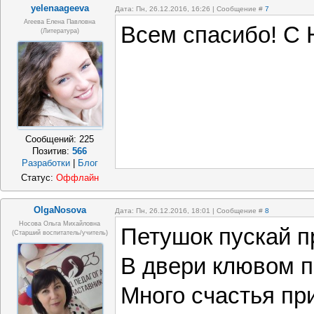
yelenaageeva
Дата: Пн, 26.12.2016, 16:26 | Сообщение #
7
Агеева Елена Павловна
Всем спасибо! С 
(литература)
Сообщений:
225
Позитив:
566
Разработки
|
Блог
Статус:
Оффлайн
OlgaNosova
Дата: Пн, 26.12.2016, 18:01 | Сообщение #
8
Носова Ольга Михайловна
Петушок пускай п
(старший воспитатель/учитель)
В двери клювом п
Много счастья при