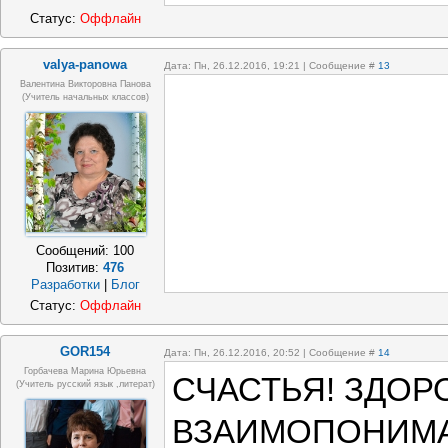
Статус:
Оффлайн
valya-panowa
Дата: Пн, 26.12.2016, 19:21 | Сообщение #
13
Валентина Викторовна Панова
(Учитель начальных классов)
Сообщений:
100
Позитив:
476
Разработки
|
Блог
Статус:
Оффлайн
GOR154
Дата: Пн, 26.12.2016, 20:52 | Сообщение #
14
Горбачева Марина Юрьевна
СЧАСТЬЯ! ЗДОР
(учитель русский язык ,литерат)
ВЗАИМОПОНИМАН