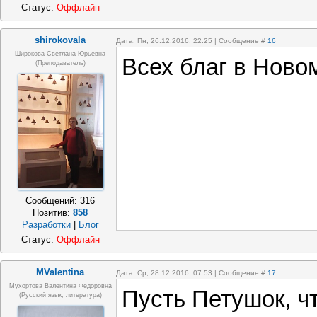
Статус:
Оффлайн
shirokovala
Дата: Пн, 26.12.2016, 22:25 | Сообщение #
16
Широкова Светлана Юрьевна
Всех благ в Новом 
(преподаватель)
Сообщений:
316
Позитив:
858
Разработки
|
Блог
Статус:
Оффлайн
MValentina
Дата: Ср, 28.12.2016, 07:53 | Сообщение #
17
Мухортова Валентина Федоровна
Пусть Петушок, ч
(русский язык, литература)