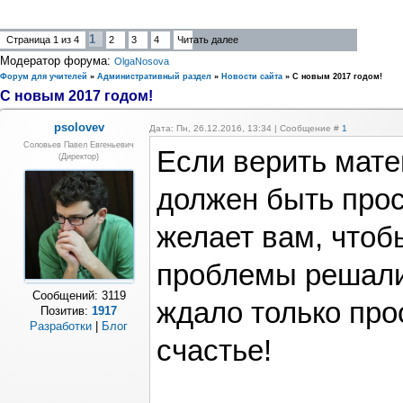
1
Страница
1
из
4
2
3
4
Читать далее
Модератор форума:
OlgaNosova
Форум для учителей
»
Административный раздел
»
Новости сайта
»
С новым 2017 годом!
С новым 2017 годом!
psolovev
Дата: Пн, 26.12.2016, 13:34 | Сообщение #
1
Соловьев Павел Евгеньевич
Если верить мате
(Директор)
должен быть про
желает вам, чтоб
проблемы решалис
Сообщений:
3119
ждало только про
Позитив:
1917
Разработки
|
Блог
счастье!