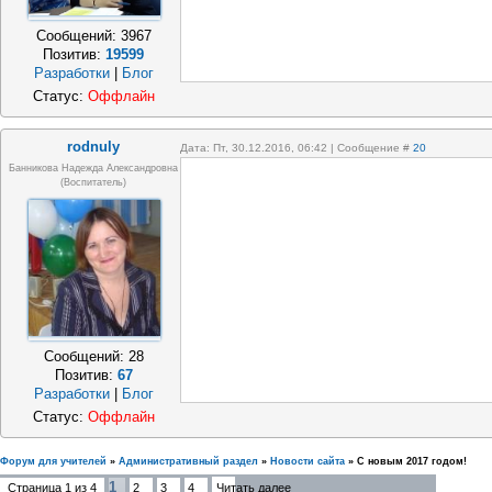
Сообщений:
3967
Позитив:
19599
Разработки
|
Блог
Статус:
Оффлайн
rodnuly
Дата: Пт, 30.12.2016, 06:42 | Сообщение #
20
Банникова Надежда Александровна
(воспитатель)
Сообщений:
28
Позитив:
67
Разработки
|
Блог
Статус:
Оффлайн
Форум для учителей
»
Административный раздел
»
Новости сайта
»
С новым 2017 годом!
1
Страница
1
из
4
2
3
4
Читать далее