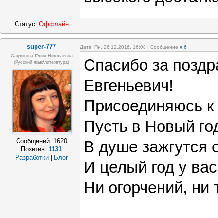
Статус:
Оффлайн
super-777
Дата: Пн, 26.12.2016, 16:08 | Сообщение #
6
Садчикова Юлия Николаевна
Спасибо за поздр
(русский язык/литература)
Евгеньевич!
Присоединяюсь к
Пусть в Новый го
Сообщений:
1620
В душе зажгутся 
Позитив:
1131
Разработки
|
Блог
И целый год у вас
Ни огорчений, ни 