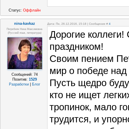
Статус:
Оффлайн
nina-kavkaz
Дата: Пн, 26.12.2016, 15:18 | Сообщение #
4
Погребняк Нина Максимовна
Дорогие коллеги!
(русский язык, литература)
праздником!
Своим пением Пе
мир о победе над
Сообщений:
74
Позитив:
1529
Пусть щедро буду
Разработки
|
Блог
кто не ищет легки
тропинок, мало го
трудится, и упорн