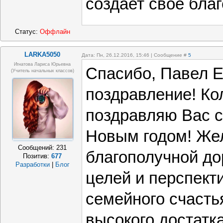
создает свое бла
Статус:
Оффлайн
LARKA5050
Дата: Пн, 26.12.2016, 15:46 | Сообщение #
5
Игнатова Лариса Юрьевна
Спасибо, Павел Е
(учитель начальных классов)
поздравление! Ко
поздравляю Вас 
Новым годом! Же
Сообщений:
231
благополучной дор
Позитив:
677
Разработки
|
Блог
целей и перспект
семейного счасть
высокого достатк