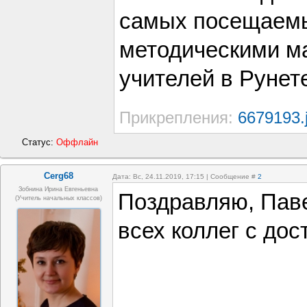
самых посещаемы
методическими м
учителей в Рунет
Прикрепления:
6679193.
Статус:
Оффлайн
Cerg68
Дата: Вс, 24.11.2019, 17:15 | Сообщение #
2
Зобнина Ирина Евгеньевна
Поздравляю, Паве
(учитель начальных классов)
всех коллег с до