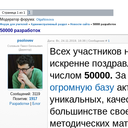
1
Страница
1
из
1
Модератор форума:
OlgaNosova
Форум для учителей
»
Административный раздел
»
Новости сайта
»
50000 разработок
50000 разработок
psolovev
Дата: Вс, 24.11.2019, 16:36 | Сообщение #
1
Соловьев Павел Евгеньевич
Всех участников 
(Директор)
искренне поздра
числом
50000.
За 
огромную базу
ак
Сообщений:
3119
уникальных, каче
Позитив:
1917
Разработки
|
Блог
большинстве сво
методических мат