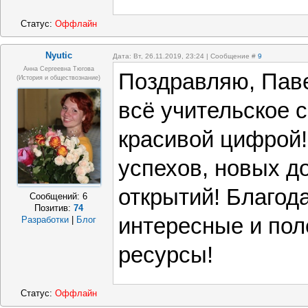
Статус:
Оффлайн
Nyutic
Дата: Вт, 26.11.2019, 23:24 | Сообщение #
9
Анна Сергеевна Тюгова
Поздравляю, Паве
(история и обществознание)
всё учительское 
красивой цифрой!
успехов, новых д
открытий! Благод
Сообщений:
6
Позитив:
74
интересные и пол
Разработки
|
Блог
ресурсы!
Статус:
Оффлайн