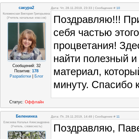
сакура2
Дата: Чт, 28.11.2019, 23:33 | Сообщение #
10
Коломенская Виктория Григорьевна
Поздравляю!!! Пр
(Учитель начальных классов)
себя частью этого
процветания! Зде
найти полезный и
Сообщений:
32
материал, которы
Позитив:
178
Разработки
|
Блог
минуту. Спасибо к
Статус:
Оффлайн
Беленинка
Дата: Пт, 29.11.2019, 14:48 | Сообщение #
11
Елисеева Наталья Александровна
Поздравляю, Паве
(Учитель, словесность)