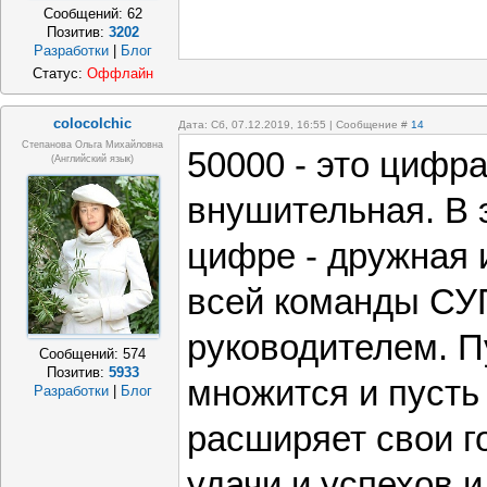
Сообщений:
62
Позитив:
3202
Разработки
|
Блог
Статус:
Оффлайн
colocolchic
Дата: Сб, 07.12.2019, 16:55 | Сообщение #
14
Степанова Ольга Михайловна
50000 - это цифр
(Английский язык)
внушительная. В 
цифре - дружная 
всей команды СУП
руководителем. П
Сообщений:
574
Позитив:
5933
множится и пусть
Разработки
|
Блог
расширяет свои г
удачи и успехов и