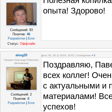
Полезная копилка
опыта! Здорово!
Сообщений:
93
Позитив:
46
Разработки
|
Блог
Статус:
Оффлайн
alexg20
Дата: Вт, 26.11.2019, 16:01 | Сообщение #
8
Геворкян Александр Робертович
Поздравляю, Паве
(математика)
всех коллег! Оче
с актуальными и
материалами! Все
Сообщений:
2
Позитив:
8
Разработки
|
Блог
успехов!