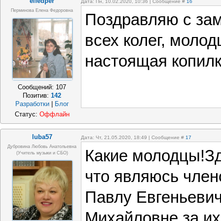
elfedper
Дата: Пн, 10.02.2020, 10:36 | Сообщение #
16
Перминова Елена Федоровна
Поздравляю с зам
всех колег, моло
настоящая копилк
Сообщений:
107
Позитив:
142
Разработки
|
Блог
Статус:
Оффлайн
luba57
Дата: Чт, 21.05.2020, 18:49 | Сообщение #
17
Дубровина Любовь Анатольевна
Какие молодцы!Зд
(учитель музыки и СБО)
что являюсь чле
Павлу Евгеньевич
Михайловне за их