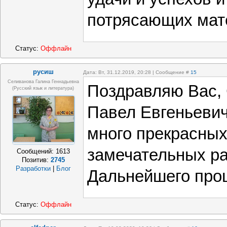
потрясающих мат
Статус:
Оффлайн
русиш
Дата: Вт, 31.12.2019, 20:28 | Сообщение #
15
Селиванова Галина Геннадьевна
Поздравляю Вас, 
(русский язык и литература)
Павел Евгеньевич
много прекрасных
замечательных ра
Сообщений:
1613
Позитив:
2745
Разработки
|
Блог
Дальнейшего про
Статус:
Оффлайн