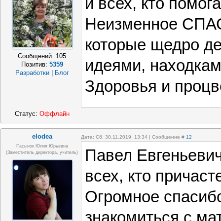
и всех, кто помог
Неизменное СПА
которые щедро д
Сообщений:
105
идеями, находкам
Позитив:
5359
Разработки
|
Блог
Здоровья и процв
Статус:
Оффлайн
elodea
Дата: Сб, 30.11.2019, 13:34 | Сообщение #
12
Пасынок Юлия Юрьевна
Павел Евгеньевич
(заместитель директора, учитель)
всех, кто причаст
Огромное спасиб
знакомиться с ма