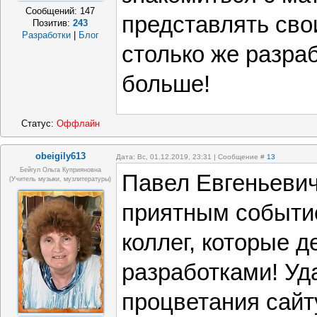
Сообщений:
147
представлять сво
Позитив:
243
Разработки
|
Блог
столько же разраб
больше!
Статус:
Оффлайн
obeigily613
Дата: Вс, 01.12.2019, 23:31 | Сообщение #
13
Бейгул Ольга Куприяновна
Павел Евгеньевич
(Учитель музыки, музлитературы)
приятным событи
коллег, которые 
разработками! Уд
процветания сайт