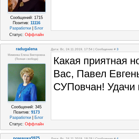
Сообщений:
1715
Позитив:
11116
Разработки
|
Блог
Статус:
Оффлайн
radugalena
Дата: Вс, 24.11.2019, 17:54 | Сообщение #
3
Мимеева Елена Викторовна
Какая приятная н
(полная свобода)
Вас, Павел Евгень
СУПовчан! Удачи
Сообщений:
345
Позитив:
9173
Разработки
|
Блог
Статус:
Оффлайн
ромашка5975
Дата: Вс, 24.11.2019, 18:28 | Сообщение #
4