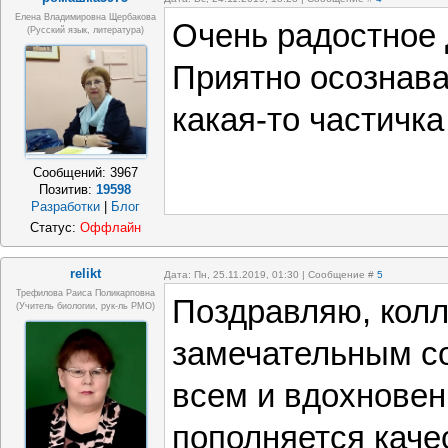
Елена Владимировна Щербакова
Очень радостное 
(русский язык, литература)
Приятно осознават
какая-то частичка
Сообщений:
3967
Позитив:
19598
Разработки
|
Блог
Статус:
Оффлайн
relikt
Дата: Пн, 25.11.2019, 01:30 | Сообщение #
5
Трефилова Раиса Поликарповна
Поздравляю, колл
(Учитель биологии, рук-ль РМО)
замечательным с
всем и вдохновен
пополняется кач