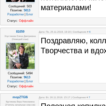
материалами!
Сообщений:
503
Позитив:
5013
Разработки
|
Блог
Статус:
Оффлайн
81059
Дата: Пн, 25.11.2019, 19:16 | Сообщение #
6
Хлустикова Елена Дмитриевна
Поздравляю, колл
(немецкий язык)
Творчества и вдо
Сообщений:
5494
Позитив:
9613
Разработки
|
Блог
Статус:
Оффлайн
mopZTG8i
Дата: Вт, 26.11.2019, 15:17 | Сообщение #
7
Крутикова Вера Николаевна
(учитель начальных классов)