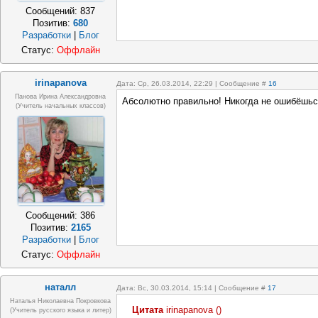
Сообщений:
837
Позитив:
680
Разработки
|
Блог
Статус:
Оффлайн
irinapanova
Дата: Ср, 26.03.2014, 22:29 | Сообщение #
16
Панова Ирина Александровна
Абсолютно правильно! Никогда не ошибёшься
(учитель начальных классов)
Сообщений:
386
Позитив:
2165
Разработки
|
Блог
Статус:
Оффлайн
наталл
Дата: Вс, 30.03.2014, 15:14 | Сообщение #
17
Наталья Николаевна Покровкова
Цитата
irinapanova
(
)
(учитель русского языка и литер)