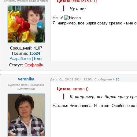
Цитата
0990187897
(
)
(учитель русского языка и литер)
Ну и чё?
Ниче!
Я, например, все бирки сразу срезаю - мне 
Сообщений:
4107
Позитив:
15524
Разработки
|
Блог
Статус:
Оффлайн
veronika
Дата: Ср, 26.03.2014, 22:03 | Сообщение #
15
Бурякова Вера Николаевна
Цитата
наталл
(
)
(математика)
Я, например, все бирки сразу ср
Наталья Николаевна. Я - тоже. Особенно на 