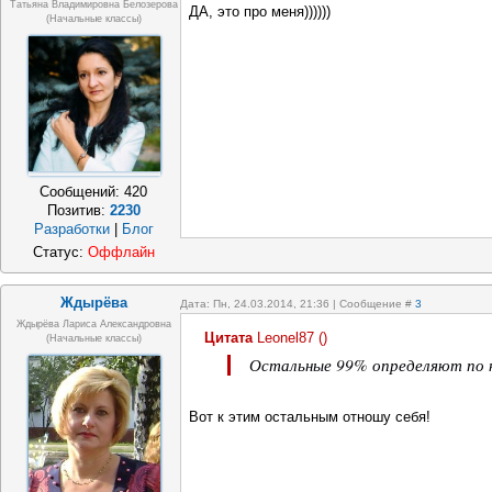
Татьяна Владимировна Белозерова
ДА, это про меня))))))
(начальные классы)
Сообщений:
420
Позитив:
2230
Разработки
|
Блог
Статус:
Оффлайн
Ждырёва
Дата: Пн, 24.03.2014, 21:36 | Сообщение #
3
Ждырёва Лариса Александровна
Цитата
Leonel87
(
)
(начальные классы)
Остальные 99% определяют по не
Вот к этим остальным отношу себя!