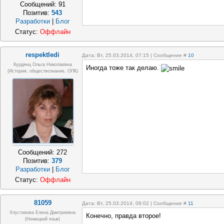
Сообщений:
91
Позитив:
543
Разработки
|
Блог
Статус:
Оффлайн
respektledi
Дата: Вт, 25.03.2014, 07:15 | Сообщение #
10
Курдянц Ольга Николаевна
Иногда тоже так делаю.
(история, обществознание, ОПК)
Сообщений:
272
Позитив:
379
Разработки
|
Блог
Статус:
Оффлайн
81059
Дата: Вт, 25.03.2014, 09:02 | Сообщение #
11
Хлустикова Елена Дмитриевна
Конечно, правда второе!
(немецкий язык)