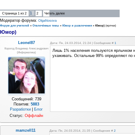
1
Страница
1
из
2
2
Читать далее
Модератор форума:
OlgaNosova
Форум для учителей
»
Отвлечённые темы
»
Юмор и развлечения
»
Юмор)
(ярлчки)
Юмор)
Leonel87
Дата: Пн, 24.03.2014, 21:24 | Сообщение #
1
Корогод Владимир Александрович
Лишь 1% населения пользуются ярлычком на
(Информатика)
ухаживать. Остальные 99% определяют по не
Сообщений:
739
Позитив:
5883
Разработки
|
Блог
Статус:
Оффлайн
mamzell11
Дата: Пн, 24.03.2014, 21:35 | Сообщение #
2