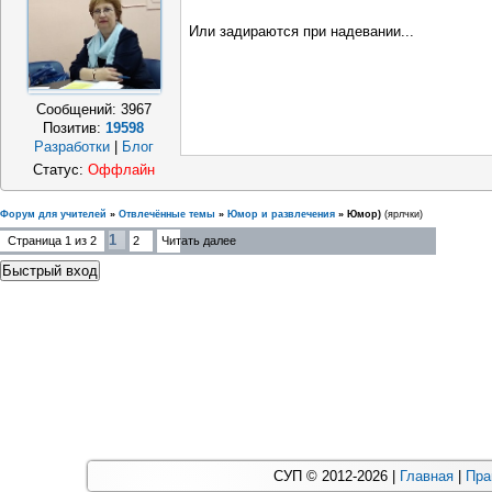
Или задираются при надевании...
Сообщений:
3967
Позитив:
19598
Разработки
|
Блог
Статус:
Оффлайн
Форум для учителей
»
Отвлечённые темы
»
Юмор и развлечения
»
Юмор)
(ярлчки)
1
Страница
1
из
2
2
Читать далее
СУП © 2012-2026 |
Главная
|
Пра