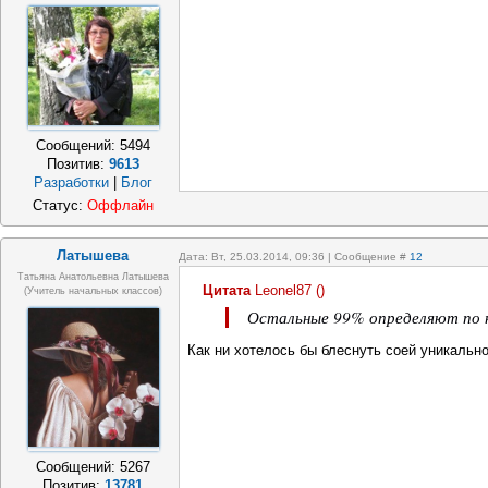
Сообщений:
5494
Позитив:
9613
Разработки
|
Блог
Статус:
Оффлайн
Латышева
Дата: Вт, 25.03.2014, 09:36 | Сообщение #
12
Татьяна Анатольевна Латышева
Цитата
Leonel87
(
)
(учитель начальных классов)
Остальные 99% определяют по не
Как ни хотелось бы блеснуть соей уникальн
Сообщений:
5267
Позитив:
13781