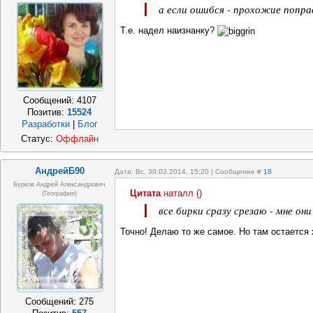
а если ошибся - прохожие попра
Т.е. надел наизнанку?
Сообщений:
4107
Позитив:
15524
Разработки
|
Блог
Статус:
Оффлайн
АндрейБ90
Дата: Вс, 30.03.2014, 15:20 | Сообщение #
18
Бурков Андрей Александрович
Цитата
наталл
(
)
(география)
все бирки сразу срезаю - мне о
Точно! Делаю то же самое. Но там остается 
Сообщений:
275