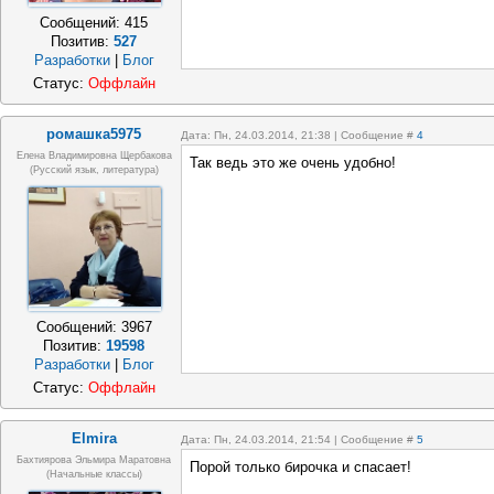
Сообщений:
415
Позитив:
527
Разработки
|
Блог
Статус:
Оффлайн
ромашка5975
Дата: Пн, 24.03.2014, 21:38 | Сообщение #
4
Елена Владимировна Щербакова
Так ведь это же очень удобно!
(русский язык, литература)
Сообщений:
3967
Позитив:
19598
Разработки
|
Блог
Статус:
Оффлайн
Elmira
Дата: Пн, 24.03.2014, 21:54 | Сообщение #
5
Бахтиярова Эльмира Маратовна
Порой только бирочка и спасает!
(начальные классы)