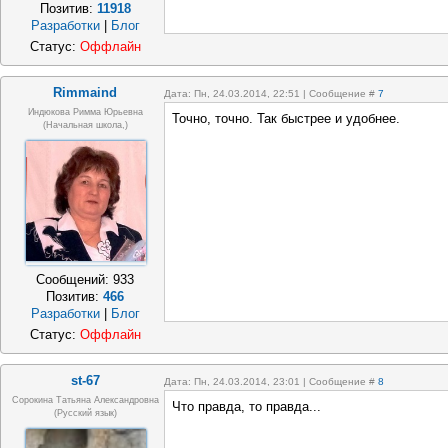
Позитив:
11918
Разработки
|
Блог
Статус:
Оффлайн
Rimmaind
Дата: Пн, 24.03.2014, 22:51 | Сообщение #
7
Индюкова Римма Юрьевна
Точно, точно. Так быстрее и удобнее.
(Начальная школа,)
Сообщений:
933
Позитив:
466
Разработки
|
Блог
Статус:
Оффлайн
st-67
Дата: Пн, 24.03.2014, 23:01 | Сообщение #
8
Сорокина Татьяна Александровна
Что правда, то правда...
(русский язык)