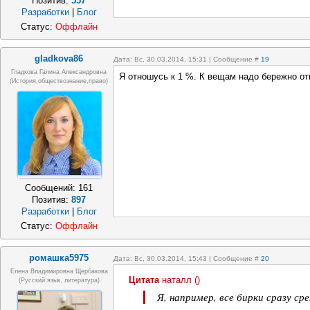
Позитив:
557
Разработки
|
Блог
Статус:
Оффлайн
gladkova86
Дата: Вс, 30.03.2014, 15:31 | Сообщение #
19
Гладкова Галина Александровна
Я отношусь к 1 %. К вещам надо бережно о
(История,обществознание,право)
Сообщений:
161
Позитив:
897
Разработки
|
Блог
Статус:
Оффлайн
ромашка5975
Дата: Вс, 30.03.2014, 15:43 | Сообщение #
20
Елена Владимировна Щербакова
Цитата
наталл
(
)
(русский язык, литература)
Я, например, все бирки сразу ср