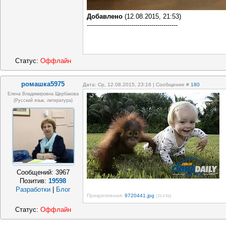
Добавлено
(12.08.2015, 21:53)
---------------------------------------------
Статус:
Оффлайн
ромашка5975
Дата: Ср, 12.08.2015, 23:16 | Сообщение #
180
Елена Владимировна Щербакова
(русский язык, литература)
Сообщений:
3967
Позитив:
19598
Разработки
|
Блог
Прикрепления:
9720441.jpg
(15.4 Kb)
Статус:
Оффлайн