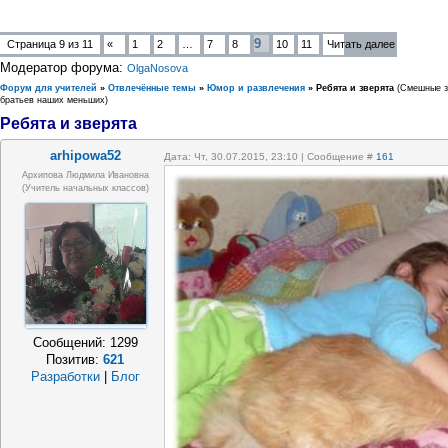
9
Страница
9
из
11
«
1
2
…
7
8
10
11
Читать далее
Модератор форума:
OlgaNosova
Форум для учителей
»
Отвлечённые темы
»
Юмор и развлечения
»
Ребята и зверята
(Смешные з
братьев наших меньших)
Ребята и зверята
arhipowa52
Дата: Чт, 30.07.2015, 23:10 | Сообщение #
161
Архипова Людмила Ивановна
(учитель начальных классов)
Сообщений:
1299
Позитив:
621
Разработки
|
Блог