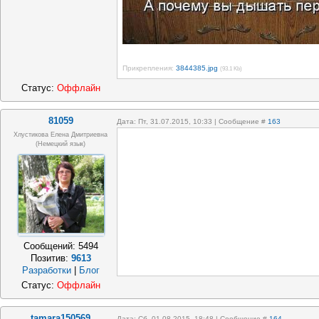
Прикрепления:
3844385.jpg
(93.1 Kb)
Статус:
Оффлайн
81059
Дата: Пт, 31.07.2015, 10:33 | Сообщение #
163
Хлустикова Елена Дмитриевна
(немецкий язык)
Сообщений:
5494
Позитив:
9613
Разработки
|
Блог
Статус:
Оффлайн
tamara150569
Дата: Сб, 01.08.2015, 18:48 | Сообщение #
164