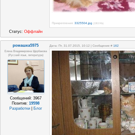
Прикрепления:
3325504.jpg
(130.0 Kb)
Статус:
Оффлайн
ромашка5975
Дата: Пт, 31.07.2015, 10:12 | Сообщение #
162
Елена Владимировна Щербакова
(русский язык, литература)
Сообщений:
3967
Позитив:
19598
Разработки
|
Блог