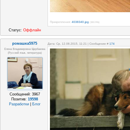
Прикрепления:
4038340.jpg
(116.3 Kb)
Статус:
Оффлайн
ромашка5975
Дата: Ср, 12.08.2015, 11:21 | Сообщение #
174
Елена Владимировна Щербакова
(русский язык, литература)
Сообщений:
3967
Позитив:
19598
Разработки
|
Блог