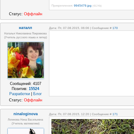
Прикрепления:
9945479.jpg
(43.2 Kb)
Статус:
Оффлайн
наталл
Дата: Пт, 07.08.2015, 06:06 | Сообщение #
170
Наталья Николаевна Покровкова
(учитель русского языка и литер)
Сообщений:
4107
Позитив:
15524
Разработки
|
Блог
Статус:
Оффлайн
ninaloginova
Дата: Пт, 07.08.2015, 12:20 | Сообщение #
171
Логинова Нина Васильевна
(учитель математики)