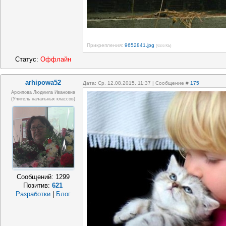
Прикрепления:
9652841.jpg
(63.6 Kb)
Статус:
Оффлайн
arhipowa52
Дата: Ср, 12.08.2015, 11:37 | Сообщение #
175
Архипова Людмила Ивановна
(учитель начальных классов)
Сообщений:
1299
Позитив:
621
Разработки
|
Блог