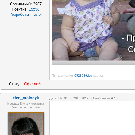
Сообщений:
3967
Позитив:
19598
Разработки
|
Блог
Прикрепления:
9523986.jpg
(221.7 Kb)
Статус:
Оффлайн
elen_molodyk
Дата: Пн, 03.08.2015, 02:23 | Сообщение #
166
Молодых Елена Николаевна
(учитель математики)