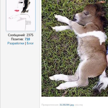
Сообщений:
2375
Позитив:
710
Разработки
|
Блог
Прикрепления:
3139286.jpg
(163.4 Kb)