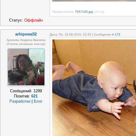
Прикрепления:
7057145.jpg
(127.1 Kb)
Статус:
Оффлайн
arhipowa52
Дата: Пн, 10.08.2015, 22:33 | Сообщение #
173
Архипова Людмила Ивановна
(учитель начальных классов)
Сообщений:
1299
Позитив:
621
Разработки
|
Блог