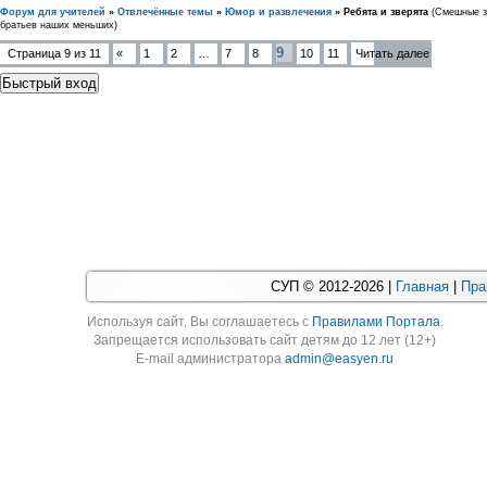
Форум для учителей
»
Отвлечённые темы
»
Юмор и развлечения
»
Ребята и зверята
(Смешные з
братьев наших меньших)
9
Страница
9
из
11
«
1
2
…
7
8
10
11
Читать далее
СУП © 2012-2026 |
Главная
|
Пра
Используя cайт, Вы соглашаетесь с
Правилами Портала
.
Запрещается использовать сайт детям до 12 лет (12+)
E-mail администратора
admin@easyen.ru