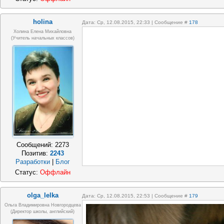
holina
Дата: Ср, 12.08.2015, 22:33 | Сообщение #
178
Холина Елена Михайловна
(учитель начальных классов)
Сообщений:
2273
Позитив:
2243
Разработки
|
Блог
Статус:
Оффлайн
olga_lelka
Дата: Ср, 12.08.2015, 22:53 | Сообщение #
179
Ольга Владимировна Новгородцева
(директор школы, английский)