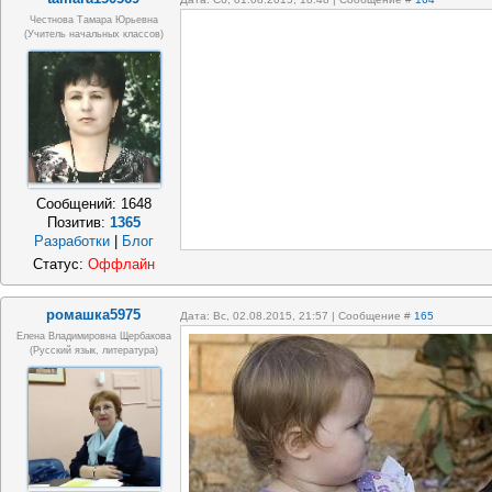
Честнова Тамара Юрьевна
(учитель начальных классов)
Сообщений:
1648
Позитив:
1365
Разработки
|
Блог
Статус:
Оффлайн
ромашка5975
Дата: Вс, 02.08.2015, 21:57 | Сообщение #
165
Елена Владимировна Щербакова
(русский язык, литература)