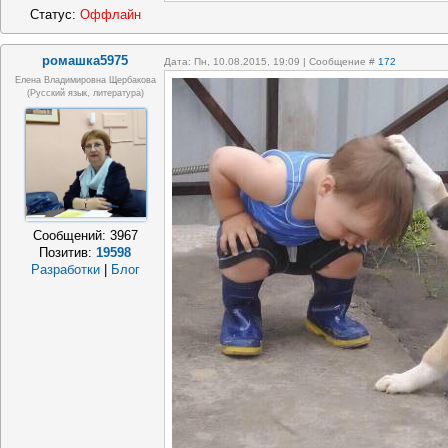
Статус:
Оффлайн
ромашка5975
Дата: Пн, 10.08.2015, 19:09 | Сообщение #
172
Елена Владимировна Щербакова
(русский язык, литература)
Сообщений:
3967
Позитив:
19598
Разработки
|
Блог