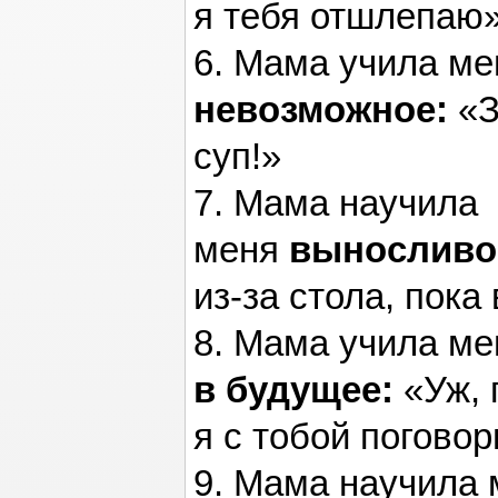
я тебя отшлепаю»
6. Мама учила м
невозможное:
«З
суп!»
7. Мама научила
меня
выносливо
из-за стола, пока
8. Мама учила м
в будущее:
«Уж, 
я с тобой поговор
9. Мама научила