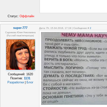
Статус:
Оффлайн
super-777
Дата: Пт, 15.04.2016, 17:19 | Сообщение #
2
Садчикова Юлия Николаевна
(русский язык/литература)
Сообщений:
1620
Позитив:
1131
Разработки
|
Блог