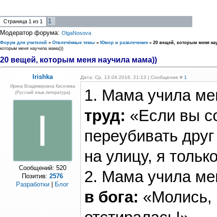
1
Страница
1
из
1
Модератор форума:
OlgaNosova
Форум для учителей
»
Отвлечённые темы
»
Юмор и развлечения
»
20 вещей, которым меня на
которым меня научила мама)))
20 вещей, которым меня научила мама))
Irishka
Дата: Ср, 13.04.2016, 21:13 | Сообщение #
1
Ирина Владимировна Киселева
1. Мама учила м
(русский язык,литература)
I
труд:
«Если вы с
переубивать друг 
на улицу, я толь
Сообщений:
520
2. Мама учила м
Позитив:
2576
Разработки
|
Блог
в бога:
«Молись, 