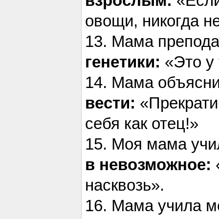
взрослым:
«Если
овощи, никогда н
13. Мама препод
генетики:
«Это у 
14. Мама объясн
вести:
«Прекрати 
себя как отец!»
15. Моя мама уч
в невозможное:
насквозь».
16. Мама учила 