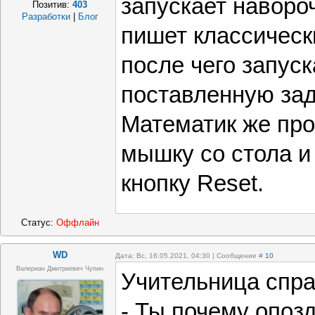
запускает на­воро
Позитив:
403
Разработки
|
Блог
пишет классическ
после чего запуск
поставленную зад
Математик же про
мышку со стола и
кнопку Reset.
Статус:
Оффлайн
WD
Дата: Вс, 16.05.2021, 04:30 | Сообщение #
10
Валериан Дмитриевич Чупин
Учительница спра
- Ты почему опоз