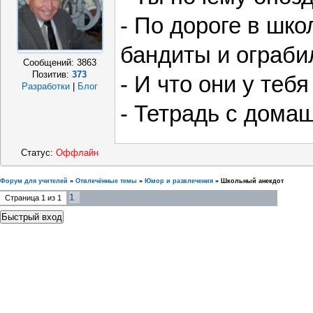
- По дороге в шко
бандиты и ограби
Сообщений:
3863
Позитив:
373
- И что они у теб
Разработки
|
Блог
- Тетрадь с дома
Статус:
Оффлайн
Форум для учителей
»
Отвлечённые темы
»
Юмор и развлечения
»
Школьный анекдот
1
Страница
1
из
1