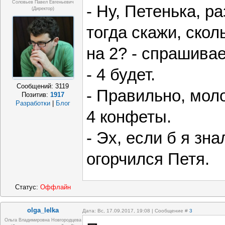
Соловьев Павел Евгеньевич
- Ну, Петенька, р
(Директор)
тогда скажи, скол
на 2? - спрашивае
- 4 будет.
Сообщений:
3119
- Правильно, моло
Позитив:
1917
Разработки
|
Блог
4 конфеты.
- Эх, если б я знал
огорчился Петя.
Статус:
Оффлайн
olga_lelka
Дата: Вс, 17.09.2017, 19:08 | Сообщение #
3
Ольга Владимировна Новгородцева