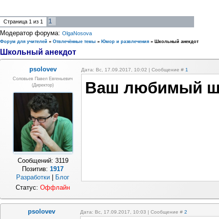
1
Страница
1
из
1
Модератор форума:
OlgaNosova
Форум для учителей
»
Отвлечённые темы
»
Юмор и развлечения
»
Школьный анекдот
Школьный анекдот
psolovev
Дата: Вс, 17.09.2017, 10:02 | Сообщение #
1
Соловьев Павел Евгеньевич
Ваш любимый шк
(Директор)
Сообщений:
3119
Позитив:
1917
Разработки
|
Блог
Статус:
Оффлайн
psolovev
Дата: Вс, 17.09.2017, 10:03 | Сообщение #
2