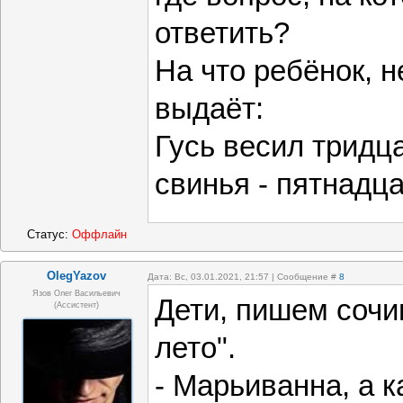
ответить?
На что ребёнок, 
выдаёт:
Гусь весил тридц
свинья - пятнадца
Статус:
Оффлайн
OlegYazov
Дата: Вс, 03.01.2021, 21:57 | Сообщение #
8
Язов Олег Васильевич
Дети, пишем сочи
(Ассистент)
лето".
- Марьиванна, а к