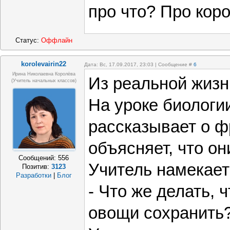
про что? Про коро
Статус:
Оффлайн
korolevairin22
Дата: Вс, 17.09.2017, 23:03 | Сообщение #
6
Ирина Николаевна Королёва
Из реальной жизн
(учитель начальных классов)
На уроке биологи
рассказывает о ф
объясняет, что он
Сообщений:
556
Учитель намекает
Позитив:
3123
Разработки
|
Блог
- Что же делать,
овощи сохранить