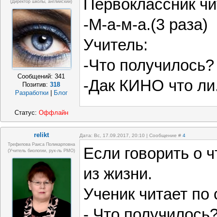
Первоклассник чи
(директор школы, английский)
-М-а-м-а.(3 раза)
Учитель:
-Что получилось?
Сообщений:
341
-Дак КИНО что ли.
Позитив:
318
Разработки
|
Блог
Статус:
Оффлайн
relikt
Дата: Вс, 17.09.2017, 20:10 | Сообщение #
4
Трефилова Раиса Поликарповна
Если говорить о ч
(Учитель биологии, рук-ль РМО)
из жизни.
Ученик читает по 
- Что получилось