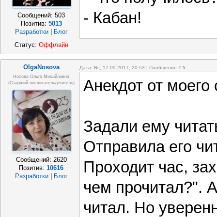
- Кабан!
Сообщений:
503
Позитив:
5013
Разработки
|
Блог
Статус:
Оффлайн
OlgaNosova
Дата: Вс, 17.09.2017, 20:53 | Сообщение #
5
Носова Ольга Михайловна
Анекдот от моего
(старший воспитатель/учитель)
Задали ему читат
Отправила его чит
Сообщений:
2620
Проходит час, за
Позитив:
10616
Разработки
|
Блог
чем прочитал?". А
читал. Но уверенн