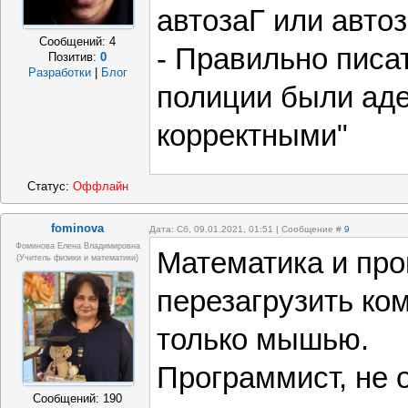
автозаГ или авто
Сообщений:
4
- Правильно писа
Позитив:
0
Разработки
|
Блог
полиции были ад
корректными"
Статус:
Оффлайн
fominova
Дата: Сб, 09.01.2021, 01:51 | Сообщение #
9
Фоминова Елена Владимировна
Математика и про
(учитель физики и математики)
перезагрузить ко
только мышью.
Программист, не 
Сообщений:
190