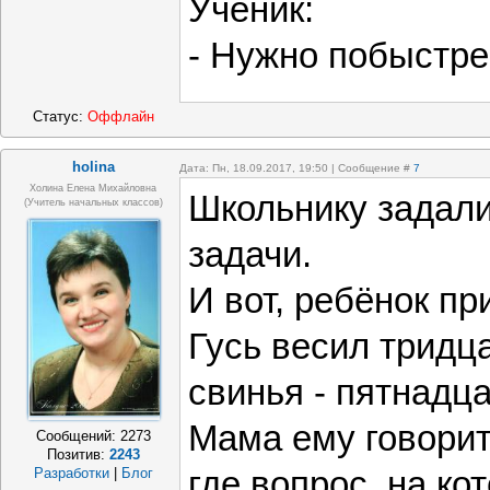
Ученик:
- Нужно побыстре
Статус:
Оффлайн
holina
Дата: Пн, 18.09.2017, 19:50 | Сообщение #
7
Холина Елена Михайловна
Школьнику задали
(учитель начальных классов)
задачи.
И вот, ребёнок пр
Гусь весил тридц
свинья - пятнадца
Мама ему говорит,
Сообщений:
2273
Позитив:
2243
Разработки
|
Блог
где вопрос, на ко