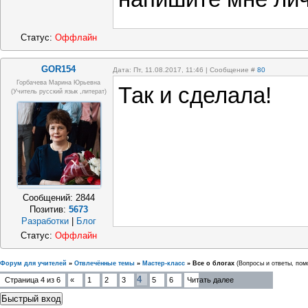
Статус:
Оффлайн
GOR154
Дата: Пт, 11.08.2017, 11:46 | Сообщение #
80
Горбачева Марина Юрьевна
Так и сделала!
(учитель русский язык ,литерат)
Сообщений:
2844
Позитив:
5673
Разработки
|
Блог
Статус:
Оффлайн
Форум для учителей
»
Отвлечённые темы
»
Мастер-класс
»
Все о блогах
(Вопросы и ответы, пом
4
Страница
4
из
6
«
1
2
3
5
6
Читать далее