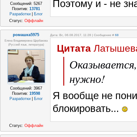
Поэтому и - не зн
Сообщений:
5267
Позитив:
13781
Разработки
|
Блог
Статус:
Оффлайн
ромашка5975
Дата: Вс, 06.08.2017, 11:28 | Сообщение #
68
Елена Владимировна Щербакова
Цитата
Латышев
(русский язык, литература)
Оказывается,
нужно!
Сообщений:
3967
Я вообще не пон
Позитив:
19598
Разработки
|
Блог
блокировать...
Статус:
Оффлайн