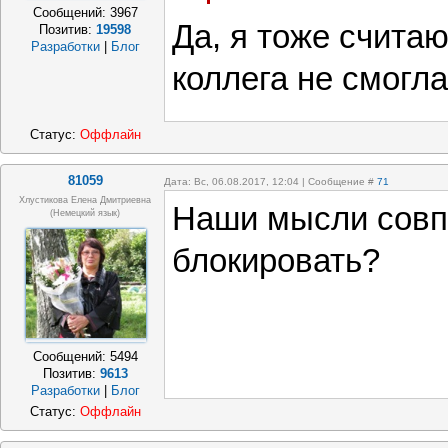
Сообщений:
3967
Да, я тоже считаю
Позитив:
19598
Разработки
|
Блог
коллега не смогла
Статус:
Оффлайн
81059
Дата: Вс, 06.08.2017, 12:04 | Сообщение #
71
Хлустикова Елена Дмитриевна
Наши мысли совп
(немецкий язык)
блокировать?
Сообщений:
5494
Позитив:
9613
Разработки
|
Блог
Статус:
Оффлайн