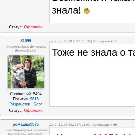
знала!
Статус:
Оффлайн
81059
Дата: Вс, 06.08.2017, 10:58 | Сообщение #
65
Хлустикова Елена Дмитриевна
Тоже не знала о т
(немецкий язык)
Сообщений:
5494
Позитив:
9613
Разработки
|
Блог
Статус:
Оффлайн
ромашка5975
Дата: Вс, 06.08.2017, 11:03 | Сообщение #
66
Елена Владимировна Щербакова
(русский язык, литература)