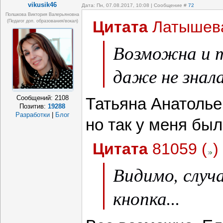
vikusik46
Дата: Пн, 07.08.2017, 10:08 | Сообщение #
72
Полшкова Виктория Валерьяновна
Цитата
Латышев
(педагог доп. образования/вокал)
Возможна и т
даже не знала
Сообщений:
2108
Татьяна Анатольев
Позитив:
19288
Разработки
|
Блог
но так у меня был
Цитата
81059
(
)
Видимо, случ
кнопка...