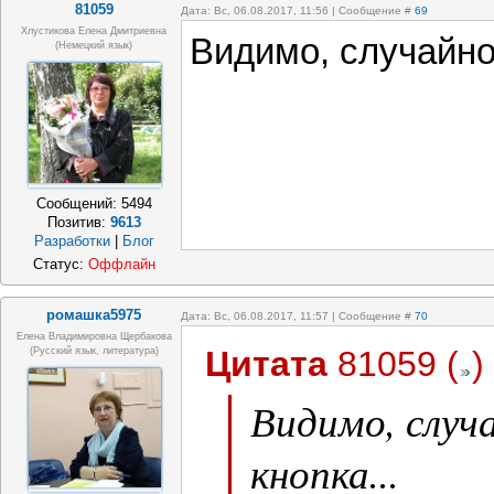
81059
Дата: Вс, 06.08.2017, 11:56 | Сообщение #
69
Хлустикова Елена Дмитриевна
Видимо, случайно 
(немецкий язык)
Сообщений:
5494
Позитив:
9613
Разработки
|
Блог
Статус:
Оффлайн
ромашка5975
Дата: Вс, 06.08.2017, 11:57 | Сообщение #
70
Елена Владимировна Щербакова
Цитата
81059
(
)
(русский язык, литература)
Видимо, случ
кнопка...