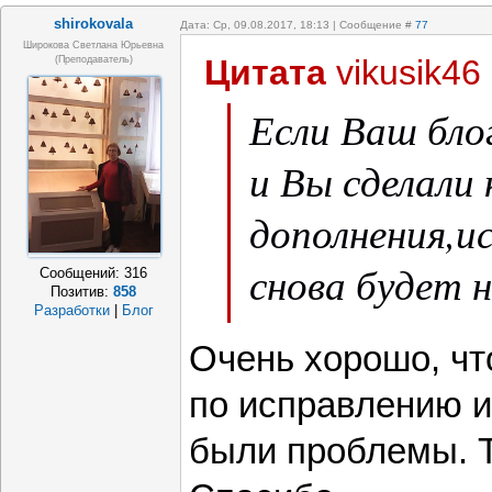
shirokovala
Дата: Ср, 09.08.2017, 18:13 | Сообщение #
77
Широкова Светлана Юрьевна
Цитата
vikusik46
(преподаватель)
Если Ваш бло
и Вы сделали 
дополнения,ис
снова будет 
Сообщений:
316
Позитив:
858
Разработки
|
Блог
поэтому обя
Очень хорошо, чт
мне личное с
по исправлению и
его снова акт
были проблемы. Т