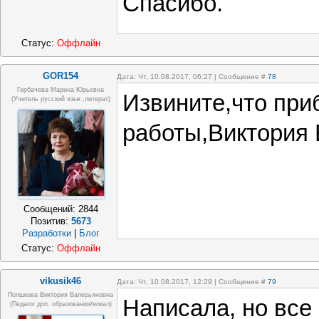
Спасибо.
Статус:
Оффлайн
GOR154
Дата: Чт, 10.08.2017, 06:27 | Сообщение #
78
Горбачева Марина Юрьевна
Извините,что при
(учитель русский язык ,литерат)
работы,Виктория 
Сообщений:
2844
Позитив:
5673
Разработки
|
Блог
Статус:
Оффлайн
vikusik46
Дата: Чт, 10.08.2017, 12:29 | Сообщение #
79
Полшкова Виктория Валерьяновна
Написала, но все
(педагог доп. образования/вокал)