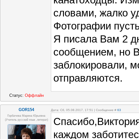
канатоходцы. Изм
словами, жалко у
Фотографии пусть
Я писала Вам 2 д
сообщением, но В
заблокировали, м
отправляются.
Статус:
Оффлайн
GOR154
Дата: Сб, 05.08.2017, 17:51 | Сообщение #
63
Горбачева Марина Юрьевна
Спасибо,Виктори
(учитель русский язык ,литерат)
каждом заботитес