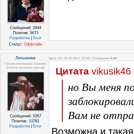
Сообщений:
2844
Позитив:
5673
Разработки
|
Блог
Статус:
Оффлайн
Латышева
Дата: Сб, 05.08.2017, 22:33 | Сообщение #
64
Татьяна Анатольевна Латышева
Цитата
vikusik46
(учитель начальных классов)
но Вы меня п
заблокировал
Вам не отпра
Сообщений:
5267
Позитив:
13781
Разработки
|
Блог
Возможна и такая