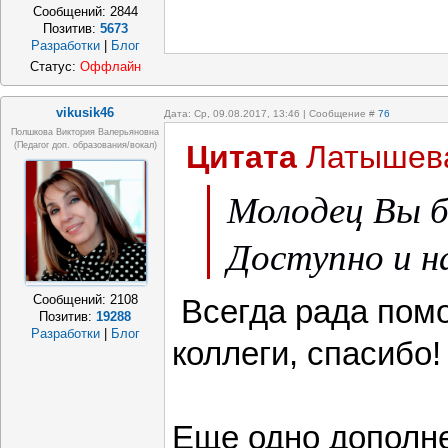
Сообщений:
2844
Позитив:
5673
Разработки
|
Блог
Статус:
Оффлайн
vikusik46
Дата: Ср, 09.08.2017, 13:46 | Сообщение #
76
Полшкова Виктория Валерьяновна
Цитата
Латышев
(педагог доп. образования/вокал)
Молодец Вы б
Доступно и н
Сообщений:
2108
Всегда рада пом
Позитив:
19288
Разработки
|
Блог
коллеги, спасибо!
Еще одно дополн