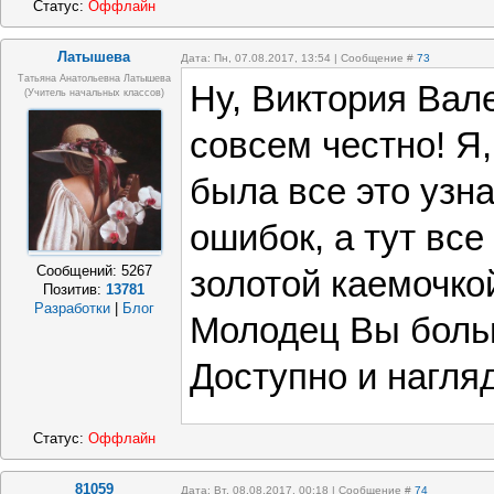
Статус:
Оффлайн
Латышева
Дата: Пн, 07.08.2017, 13:54 | Сообщение #
73
Татьяна Анатольевна Латышева
Ну, Виктория Вал
(учитель начальных классов)
совсем честно! Я,
была все это узн
ошибок, а тут все
Сообщений:
5267
золотой каемочко
Позитив:
13781
Разработки
|
Блог
Молодец Вы боль
Доступно и нагля
Статус:
Оффлайн
81059
Дата: Вт, 08.08.2017, 00:18 | Сообщение #
74