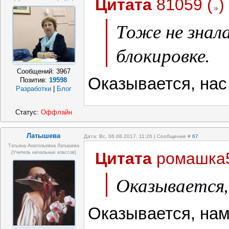
Цитата
81059
(
)
Тоже не знал
блокировке.
Сообщений:
3967
Оказывается, нас
Позитив:
19598
Разработки
|
Блог
Статус:
Оффлайн
Латышева
Дата: Вс, 06.08.2017, 11:26 | Сообщение #
67
Татьяна Анатольевна Латышева
Цитата
ромашка
(учитель начальных классов)
Оказывается,
Оказывается, нам