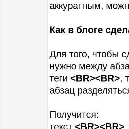
аккуратным, можн
Как в блоге сдел
Для того, чтобы с
нужно между абз
теги
<BR>
<BR>
, 
абзац разделятьс
Получится:
текст
<BR>
<BR>