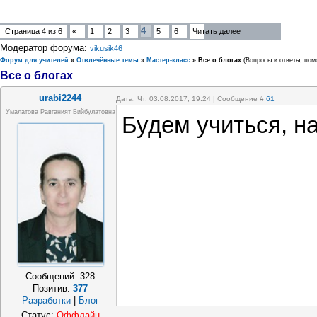
4
Страница
4
из
6
«
1
2
3
5
6
Читать далее
Модератор форума:
vikusik46
Форум для учителей
»
Отвлечённые темы
»
Мастер-класс
»
Все о блогах
(Вопросы и ответы, пом
Все о блогах
urabi2244
Дата: Чт, 03.08.2017, 19:24 | Сообщение #
61
Умалатова Равганият Бийбулатовна
Будем учиться, н
Сообщений:
328
Позитив:
377
Разработки
|
Блог
Статус:
Оффлайн