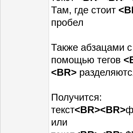
Там, где стоит
<B
пробел
Также абзацами с
помощью тегов
<
<BR>
разделяютс
Получится:
текст
<BR><BR>
ф
или