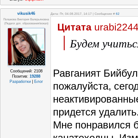
vikusik46
Дата: Пт, 04.08.2017, 14:17 | Сообщение #
62
Полшкова Виктория Валерьяновна
Цитата
urabi224
(педагог доп. образования/вокал)
Будем учитьс
Равганият Бийбул
Сообщений:
2108
Позитив:
19288
Разработки
|
Блог
пожалуйста, сего
неактивированные
придется удалить
Мне понравился б