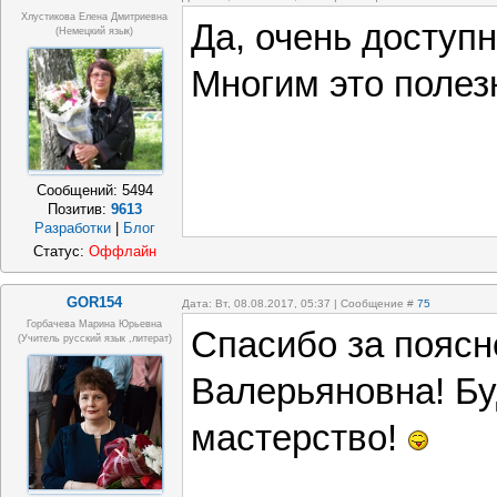
Хлустикова Елена Дмитриевна
Да, очень доступн
(немецкий язык)
Многим это полез
Сообщений:
5494
Позитив:
9613
Разработки
|
Блог
Статус:
Оффлайн
GOR154
Дата: Вт, 08.08.2017, 05:37 | Сообщение #
75
Горбачева Марина Юрьевна
Спасибо за поясн
(учитель русский язык ,литерат)
Валерьяновна! Бу
мастерство!