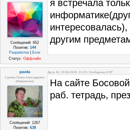
я встречала тольк
информатике(дру
интересовалась), 
другим предмета
Сообщений:
652
Позитив:
144
Разработки
|
Блог
Статус:
Оффлайн
pavda
Дата: Вт, 20.09.2016, 21:20 | Сообщение #
27
Суркова Галина Александровна
На сайте Босовой 
(информатика)
раб. тетрадь, през
Сообщений:
1267
Позитив:
638