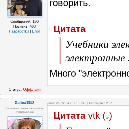
говорить.
Сообщений:
190
Цитата
Позитив:
403
Разработки
|
Блог
Учебники эле
электронные .
Много "электронн
Статус:
Оффлайн
Galina1952
Дата: Сб, 22.04.2017, 21:48 | Сообщение #
35
Поспелова Галина Васильевна
Цитата
vtk
(
)
(информатика)