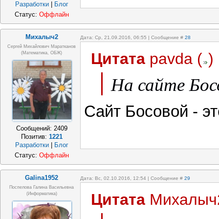
Разработки
|
Блог
Статус:
Оффлайн
Михалыч2
Дата: Ср, 21.09.2016, 06:55 | Сообщение #
28
Сергей Михайлович Маратканов
Цитата
pavda
(
)
(математика, ОБЖ)
На сайте Бос
Сайт Босовой - эт
Сообщений:
2409
Позитив:
1221
Разработки
|
Блог
Статус:
Оффлайн
Galina1952
Дата: Вс, 02.10.2016, 12:54 | Сообщение #
29
Поспелова Галина Васильевна
Цитата
Михалыч
(информатика)