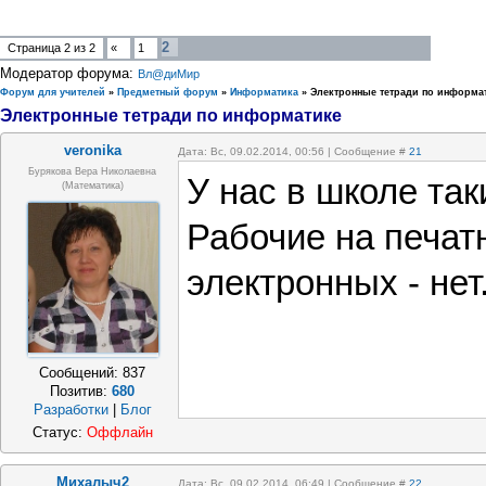
2
Страница
2
из
2
«
1
Модератор форума:
Вл@диМир
Форум для учителей
»
Предметный форум
»
Информатика
»
Электронные тетради по информа
Электронные тетради по информатике
veronika
Дата: Вс, 09.02.2014, 00:56 | Сообщение #
21
Бурякова Вера Николаевна
У нас в школе так
(математика)
Рабочие на печатн
электронных - нет
Сообщений:
837
Позитив:
680
Разработки
|
Блог
Статус:
Оффлайн
Михалыч2
Дата: Вс, 09.02.2014, 06:49 | Сообщение #
22