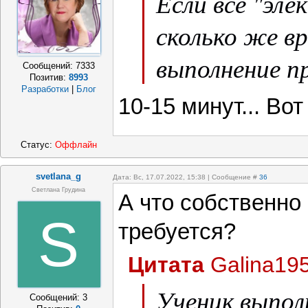
Если все "эле
сколько же в
выполнение п
Сообщений:
7333
Позитив:
8993
Разработки
|
Блог
10-15 минут... Во
Статус:
Оффлайн
svetlana_g
Дата: Вс, 17.07.2022, 15:38 | Сообщение #
36
Светлана Грудина
А что собственно 
S
требуется?
Цитата
Galina19
Ученик выпол
Сообщений:
3