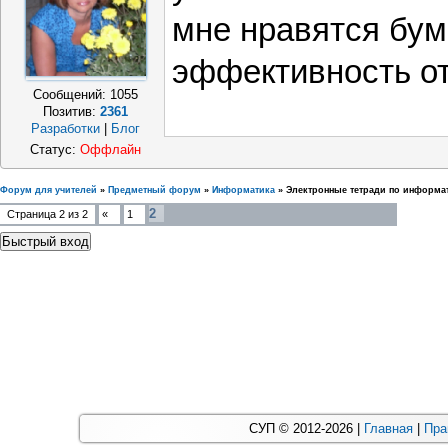
мне нравятся бу
эффективность от
Сообщений:
1055
Позитив:
2361
Разработки
|
Блог
Статус:
Оффлайн
Форум для учителей
»
Предметный форум
»
Информатика
»
Электронные тетради по информа
2
Страница
2
из
2
«
1
СУП © 2012-2026 |
Главная
|
Пра