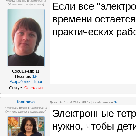
Котова Татьяна Владимировна
Если все "электро
(математика, информатика)
времени остается
практических раб
Сообщений:
11
Позитив:
16
Разработки
|
Блог
Статус:
Оффлайн
fominova
Дата: Вт, 18.04.2017, 00:47 | Сообщение #
34
Фоминова Елена Владимировна
Электронные тетр
(учитель физики и математики)
нужно, чтобы дет