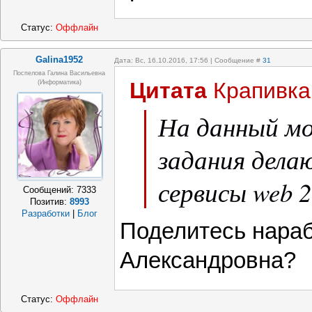
Статус:
Оффлайн
Galina1952
Дата: Вс, 16.10.2016, 17:56 | Сообщение #
31
Поспелова Галина Васильевна
Цитата
Крапивка
(информатика)
На данный м
задания делаю
сервисы web 2
Сообщений:
7333
Позитив:
8993
Разработки
|
Блог
Поделитесь нараб
Александровна?
Статус:
Оффлайн