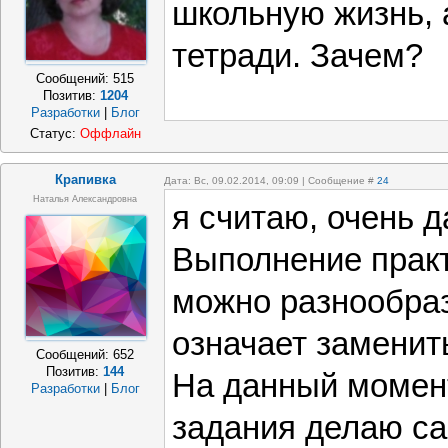
школьную жизнь, 
тетради. Зачем?
Сообщений:
515
Позитив:
1204
Разработки
|
Блог
Статус:
Оффлайн
Крапивка
Дата: Вс, 09.02.2014, 09:09 | Сообщение #
24
Наталья Александровна
я считаю, очень 
Выполнение практ
можно разнообраз
означает заменит
Сообщений:
652
Позитив:
144
На данный момен
Разработки
|
Блог
задания делаю са