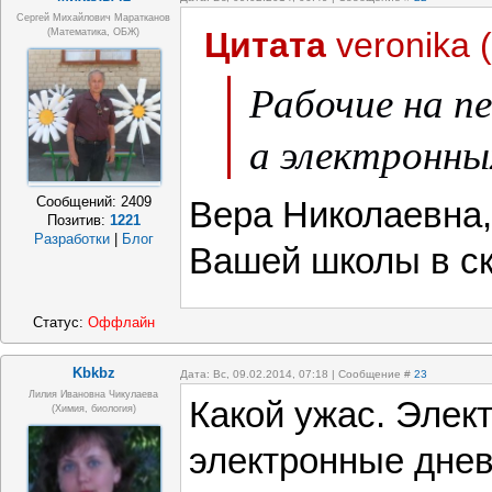
Сергей Михайлович Маратканов
Цитата
veronika
(
(математика, ОБЖ)
Рабочие на п
а электронных
Сообщений:
2409
Вера Николаевна,
Позитив:
1221
Разработки
|
Блог
Вашей школы в с
Статус:
Оффлайн
Kbkbz
Дата: Вс, 09.02.2014, 07:18 | Сообщение #
23
Лилия Ивановна Чикулаева
Какой ужас. Элек
(химия, биология)
электронные днев