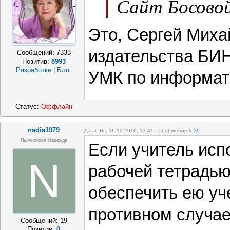
Сайт Босовой
Это, Сергей Миха
издательства БИН
Сообщений:
7333
Позитив:
8993
Разработки
|
Блог
УМК по информат
Статус:
Оффлайн
nadia1979
Дата: Вс, 16.10.2016, 13:41 | Сообщение #
30
Пьянникова Надежда
Если учитель исп
N
рабочей тетрадью
обеспечить ею уч
противном случа
Сообщений:
19
Позитив:
0