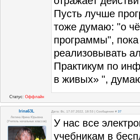
отражает действи
ответил прав
Пусть лучше прог
упражнения п
тоже думаю: "о ч
выполнил, т.е
программы", пока
же считает 
реализовывать ал
результатив
Практикум по ин
в живых» ", думаю
Статус:
Оффлайн
Irina63L
Дата: Вс, 17.07.2022, 18:53 | Сообщение #
37
Лютина Ирина Юрьевна
У нас все электро
(Учитель начальных классов)
учебникам в бесп