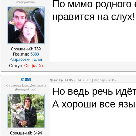
По мимо родного 
(Информатика)
нравится на слух!
Сообщений:
739
Позитив:
5883
Разработки
|
Блог
Статус:
Оффлайн
81059
Дата: Ср, 14.05.2014, 23:01 | Сообщение #
23
Хлустикова Елена Дмитриевна
Но ведь речь идёт
(немецкий язык)
А хороши все язы
Сообщений:
5494