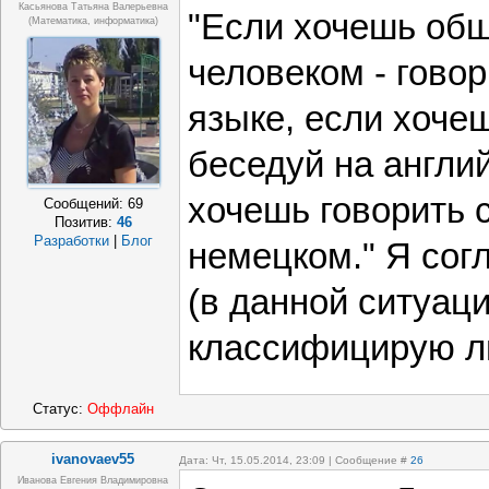
Касьянова Татьяна Валерьевна
"Если хочешь об
(математика, информатика)
человеком - гово
языке, если хочеш
беседуй на англий
хочешь говорить с
Сообщений:
69
Позитив:
46
Разработки
|
Блог
немецком." Я сог
(в данной ситуац
классифицирую ли
Статус:
Оффлайн
ivanovaev55
Дата: Чт, 15.05.2014, 23:09 | Сообщение #
26
Иванова Евгения Владимировна