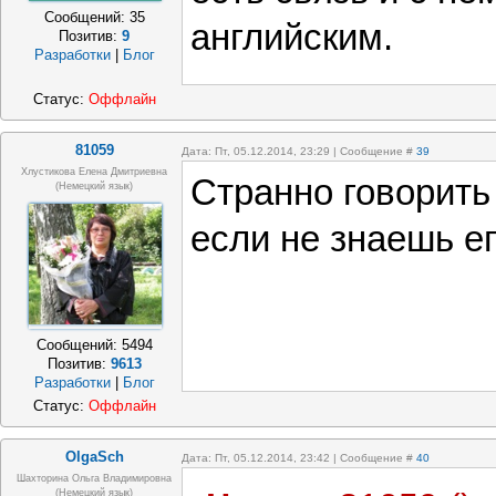
Сообщений:
35
английским.
Позитив:
9
Разработки
|
Блог
Статус:
Оффлайн
81059
Дата: Пт, 05.12.2014, 23:29 | Сообщение #
39
Хлустикова Елена Дмитриевна
Странно говорить 
(немецкий язык)
если не знаешь его
Сообщений:
5494
Позитив:
9613
Разработки
|
Блог
Статус:
Оффлайн
OlgaSch
Дата: Пт, 05.12.2014, 23:42 | Сообщение #
40
Шахторина Ольга Владимировна
(немецкий язык)