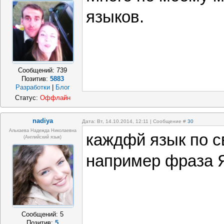
языков.
Сообщений:
739
Позитив:
5883
Разработки
|
Блог
Статус:
Оффлайн
nadiya
Дата: Вт, 14.10.2014, 12:11 | Сообщение #
30
Алькаева Надежда Николаевна
каждфй язык по с
(английский язык)
например фраза 
Сообщений:
5
Позитив:
5