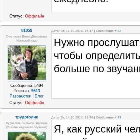
Статус:
Оффлайн
81059
Дата: Вт, 14.10.2014, 15:47 | Сообщение #
32
Хлустикова Елена Дмитриевна
Нужно прослушать
(немецкий язык)
чтобы определить
больше по звучан
Сообщений:
5494
Позитив:
9613
Разработки
|
Блог
Статус:
Оффлайн
трудоголик
Дата: Вт, 14.10.2014, 19:40 | Сообщение #
33
Журавлева Людмила Павловна
Я, как русский че
(учитель надомного обучения)