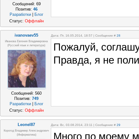
Сообщений:
69
Позитив:
46
Разработки
|
Блог
Статус:
Оффлайн
ivanovaev55
Дата: Пт, 16.05.2014, 18:57 | Сообщение #
28
Иванова Евгения Владимировна
Пожалуй, соглашу
(русский язык и литература)
Правда, я не поли
Сообщений:
560
Позитив:
749
Разработки
|
Блог
Статус:
Оффлайн
Leonel87
Дата: Вс, 03.08.2014, 23:11 | Сообщение #
29
Корогод Владимир Александрович
Много по моему 
(Информатика)