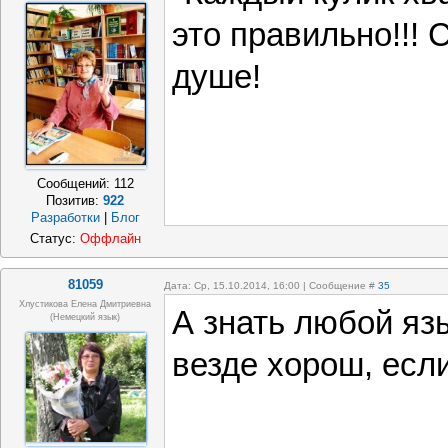
это правильно!!! 
душе!
Сообщений:
112
Позитив:
922
Разработки
|
Блог
Статус:
Оффлайн
81059
Дата: Ср, 15.10.2014, 16:00 | Сообщение #
35
Хлустикова Елена Дмитриевна
А знать любой яз
(немецкий язык)
везде хорош, есл