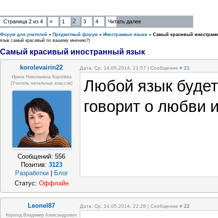
2
Страница
2
из
4
«
1
3
4
Читать далее
Форум для учителей
»
Предметный форум
»
Иностранные языки
»
Самый красивый иностранн
язык самый красивый по вашему мнению?)
Самый красивый иностранный язык
korolevairin22
Дата: Ср, 14.05.2014, 21:57 | Сообщение #
21
Ирина Николаевна Королёва
Любой язык будет
(учитель начальных классов)
говорит о любви и
Сообщений:
556
Позитив:
3123
Разработки
|
Блог
Статус:
Оффлайн
Leonel87
Дата: Ср, 14.05.2014, 22:28 | Сообщение #
22
Корогод Владимир Александрович