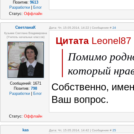
Позитив:
9613
Разработки
|
Блог
Статус:
Оффлайн
СветланаК
Дата: Чт, 15.05.2014, 14:22 | Сообщение #
24
Кузьмик Светлана Владимировна
Цитата
Leonel87
(учитель начальных классов)
Помимо родно
который нрав
Сообщений:
1671
Собственно, имен
Позитив:
798
Разработки
|
Блог
Ваш вопрос.
Статус:
Оффлайн
kas
Дата: Чт, 15.05.2014, 14:42 | Сообщение #
25