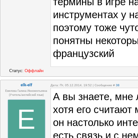
термины в игре н
инструментах у н
поэтому тоже чут
понятны некоторы
французский
Статус:
Оффлайн
elk-elf
Дата: Пт, 05.12.2014, 19:52 | Сообщение #
38
Емелова Галина Иннокентьевна
А вы знаете, мне 
(учитель/английский язык)
E
хотя его считают
он настолько инте
есть связь и с не