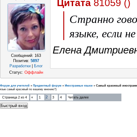
Цитата
81059
(
)
Странно гово
языке, если не
Елена Дмитриевн
Сообщений:
163
Позитив:
5897
Разработки
|
Блог
Статус:
Оффлайн
Форум для учителей
»
Предметный форум
»
Иностранные языки
»
Самый красивый иностранн
язык самый красивый по вашему мнению?)
2
Страница
2
из
4
«
1
3
4
Читать далее