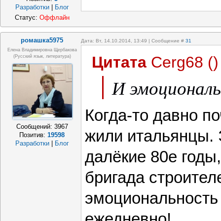
Разработки
|
Блог
Статус:
Оффлайн
ромашка5975
Дата: Вт, 14.10.2014, 13:49 | Сообщение #
31
Елена Владимировна Щербакова
Цитата
Cerg68
(
)
(русский язык, литература)
И эмоционал
Когда-то давно п
Сообщений:
3967
жили итальянцы.
Позитив:
19598
Разработки
|
Блог
далёкие 80е годы
бригада строител
эмоциональность
ежедневно!