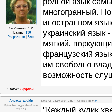
родной язык самы
многогранный. Но
иностранном язык
Сообщений:
134
украинский язык 
Позитив:
150
Разработки
|
Блог
мягкий, воркующ
французский язык
им свободно влад
возможность слуша
Статус:
Оффлайн
АлександраМи
Дата: Ср, 15.10.2014, 15:37 | Сообщение #
34
Рубан Александра Михайловна
"Каждый кулик хва
(Музыка)