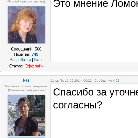
Это мнение Ломо
(русский язык и литература)
Сообщений:
560
Позитив:
749
Разработки
|
Блог
Статус:
Оффлайн
kas
Дата: Пт, 16.05.2014, 00:22 | Сообщение #
27
Касьянова Татьяна Валерьевна
Спасибо за уточн
(математика, информатика)
согласны?