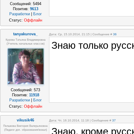
Сообщений:
5494
Позитив:
9613
Разработки
|
Блог
Статус:
Оффлайн
tanyakurova_
Дата: Ср, 15.10.2014, 21:15 | Сообщение #
36
Курова Татьяна Владимировна
Знаю только русс
(учитель начальных классов)
Сообщений:
573
Позитив:
11918
Разработки
|
Блог
Статус:
Оффлайн
vikusik46
Дата: Чт, 16.10.2014, 11:18 | Сообщение #
37
Полшкова Виктория Валерьяновна
Знаю, кроме русск
(педагог доп. образования/вокал)