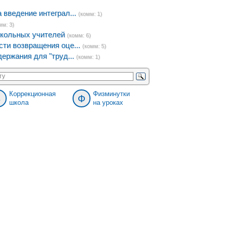
введение интеграл...
(комм: 1)
мм: 3)
кольных учителей
(комм: 6)
ти возвращения оце...
(комм: 5)
ержания для "труд...
(комм: 1)
Коррекционная
Физминутки
8
Ф
школа
на уроках