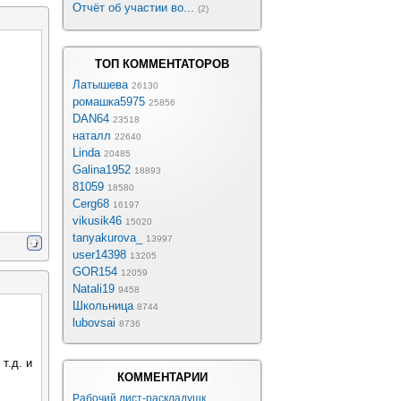
Отчёт об участии во...
(2)
ТОП КОММЕНТАТОРОВ
Латышева
26130
ромашка5975
25856
DAN64
23518
наталл
22640
Linda
20485
Galina1952
18893
81059
18580
Cerg68
16197
vikusik46
15020
tanyakurova_
13997
user14398
13205
GOR154
12059
Natali19
9458
Школьница
8744
lubovsai
8736
т.д. и
КОММЕНТАРИИ
Рабочий лист-раскладушк...