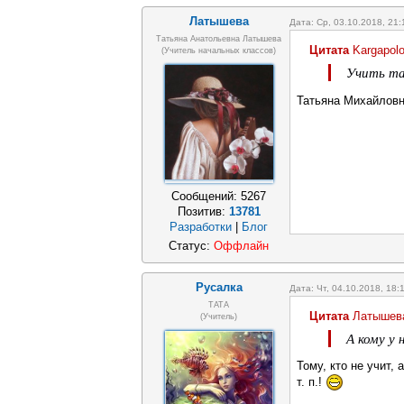
Латышева
Дата: Ср, 03.10.2018, 21
Татьяна Анатольевна Латышева
Цитата
Kargapol
(учитель начальных классов)
Учить та
Татьяна Михайловн
Сообщений:
5267
Позитив:
13781
Разработки
|
Блог
Статус:
Оффлайн
Русалка
Дата: Чт, 04.10.2018, 18
ТАТА
Цитата
Латышев
(Учитель)
А кому у 
Тому, кто не учит,
т. п.!