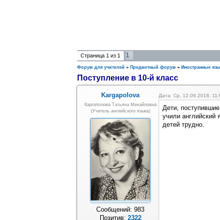
1
Страница
1
из
1
Форум для учителей
»
Предметный форум
»
Иностранные яз
Поступление в 10-й класс
Kargapolova
Дата: Ср, 12.09.2018, 11
Каргаполова Татьяна Михайловна
Дети, поступившие
(учитель английского языка)
учили английский я
детей трудно.
Сообщений:
983
Позитив:
2322