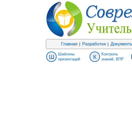
Главная
Разработки
Документ
|
|
Шаблоны
Контроль
Ш
К
презентаций
знаний, ВПР