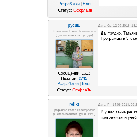
Разработки
|
Блог
Статус:
Оффлайн
русиш
Дата: Ср, 12.09.2018, 18
Селиванова Галина Геннадьевна
Да, трудно, Татьян
(русский язык и литература)
Программы в 9 клас
Сообщений:
1613
Позитив:
2745
Разработки
|
Блог
Статус:
Оффлайн
relikt
Дата: Пт, 14.09.2018, 02
Трефилова Раиса Поликарповна
И у нас такие ребя
(Учитель биологии, рук-ль РМО)
программам и учеб