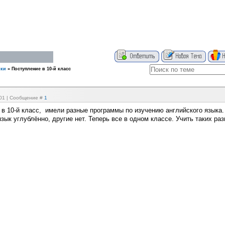
ыки
»
Поступление в 10-й класс
:01 | Сообщение #
1
 в 10-й класс, имели разные программы по изучению английского языка
зык углублённо, другие нет. Теперь все в одном классе. Учить таких ра