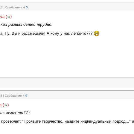
:13 | Сообщение #
5
ova
(
)
ких разных детей трудно.
а! Ну, Вы и рассмешили! А кому у нас легко-то???
:18 | Сообщение #
6
а
(
)
нас легко-то???
 а проверяет: "Проявите творчество, найдите индивидуальный подход..." и 