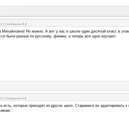
:16 | Сообщение #
2
а Михайловна! Но можно. А вот у нас в школе один десятый класс в этом
се были разные по русскому, физике, а теперь все одно изучают.
:29 | Сообщение #
3
та есть, которые приходят из других школ. Стараемся их адаптировать к
никам.