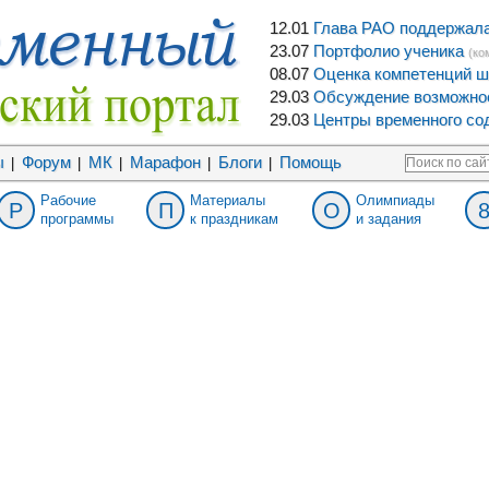
12.01
Глава РАО поддержала 
23.07
Портфолио ученика
(ко
08.07
Оценка компетенций ш
29.03
Обсуждение возможнос
29.03
Центры временного сод
ы
Форум
МК
Марафон
Блоги
Помощь
|
|
|
|
|
Рабочие
Материалы
Олимпиады
Р
П
О
программы
к праздникам
и задания