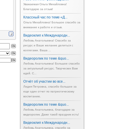
Уважаемая Ольга Михайловна!
Благодарю за отзыв!
Классный час по теме «Д...
Ольга Михайловна! Большое спасибо за
внимание к работе и отзыв.
Видеоклип к Международн...
Любовь Анатольевна! Спасибо за
ресурс и Ваше желание делиться с
коллегами. Ваша ...
Видеоролик по теме &quo...
Любовь Анатольевна! Большое спасибо
за актуальный ресурс. Творческих Вам
идей. С...
Отчёт об участии во все...
Лидия Петровна, спасибо большое за
еще один отчет по патриотическому
воспитанию.
Видеоролик по теме &quo...
Любовь Анатольевна, благодарю за
видеоролик. Даже такой праздник есть!
Видеоклип к Международн...
Любовь Анатольевна, спасибо за