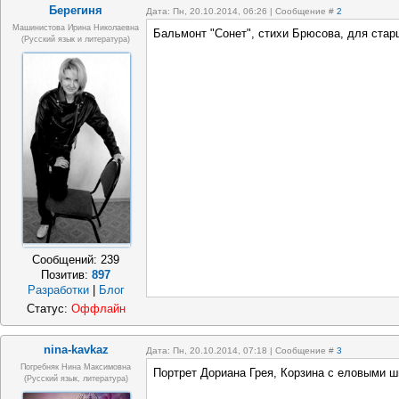
Берегиня
Дата: Пн, 20.10.2014, 06:26 | Сообщение #
2
Машинистова Ирина Николаевна
Бальмонт "Сонет", стихи Брюсова, для ста
(русский язык и литература)
Сообщений:
239
Позитив:
897
Разработки
|
Блог
Статус:
Оффлайн
nina-kavkaz
Дата: Пн, 20.10.2014, 07:18 | Сообщение #
3
Погребняк Нина Максимовна
Портрет Дориана Грея, Корзина с еловыми ш
(русский язык, литература)