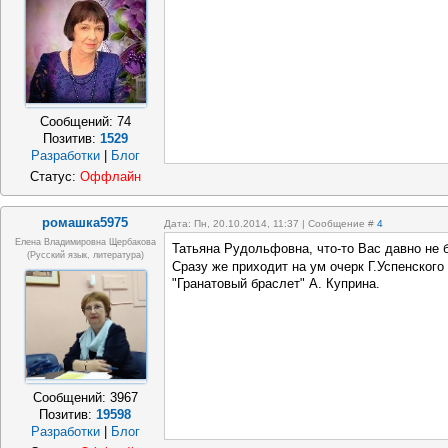
Сообщений:
74
Позитив:
1529
Разработки
|
Блог
Статус:
Оффлайн
ромашка5975
Дата: Пн, 20.10.2014, 11:37 | Сообщение #
4
Елена Владимировна Щербакова
Татьяна Рудольфовна, что-то Вас давно не 
(русский язык, литература)
Сразу же приходит на ум очерк Г.Успенского
"Гранатовый браслет" А. Куприна.
Сообщений:
3967
Позитив:
19598
Разработки
|
Блог