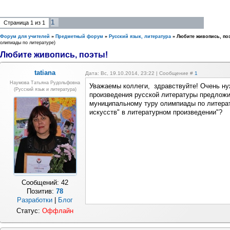
1
Страница
1
из
1
Форум для учителей
»
Предметный форум
»
Русский язык, литература
»
Любите живопись, по
олипиады по литературе)
Любите живопись, поэты!
tatiana
Дата: Вс, 19.10.2014, 23:22 | Сообщение #
1
Наумова Татьяна Рудольфовна
Уважаемы коллеги, здравствуйте! Очень н
(русский язык и литература)
произведения русской литературы предложи
муниципальному туру олимпиады по литерату
искусств" в литературном произведении"?
Сообщений:
42
Позитив:
78
Разработки
|
Блог
Статус:
Оффлайн