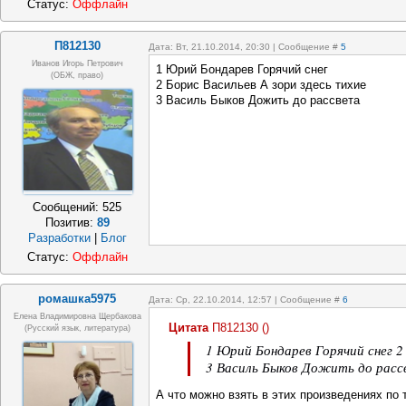
Статус:
Оффлайн
П812130
Дата: Вт, 21.10.2014, 20:30 | Сообщение #
5
Иванов Игорь Петрович
1 Юрий Бондарев Горячий снег
(ОБЖ, право)
2 Борис Васильев А зори здесь тихие
3 Василь Быков Дожить до рассвета
Сообщений:
525
Позитив:
89
Разработки
|
Блог
Статус:
Оффлайн
ромашка5975
Дата: Ср, 22.10.2014, 12:57 | Сообщение #
6
Елена Владимировна Щербакова
Цитата
П812130
(
)
(русский язык, литература)
1 Юрий Бондарев Горячий снег 2
3 Василь Быков Дожить до расс
А что можно взять в этих произведениях по 