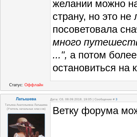
желании можно на
страну, но это не
посоветовала сна
много путешеств
...",
а потом более
остановиться на 
Статус:
Оффлайн
Латышева
Дата: Сб, 08.09.2018, 19:05 | Сообщение #
3
Татьяна Анатольевна Латышева
Ветку форума мо
(учитель начальных классов)