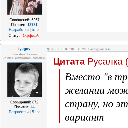
Сообщений:
5267
Позитив:
13781
Разработки
|
Блог
Статус:
Оффлайн
iyugov
Дата: Сб, 08.09.2018, 20:23 | Сообщение #
4
Югов Иван Олегович
Цитата
Русалка
(Учитель информатики, сисадмин)
Вместо "в тр
желании можн
страну, но э
Сообщений:
872
Позитив:
44
вариант
Разработки
|
Блог