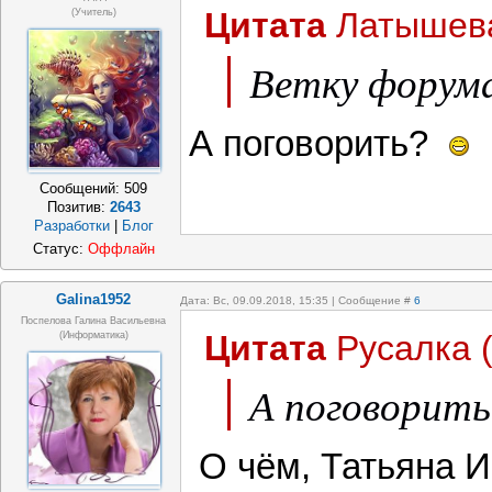
Цитата
Латышев
(Учитель)
Он к женщине
Ветку форум
поближе
И попросил б
А поговорить?
места...
Сообщений:
509
Позитив:
2643
Разработки
|
Блог
Она сказала: 
Статус:
Оффлайн
Париже."
Galina1952
Дата: Вс, 09.09.2018, 15:35 | Сообщение #
6
Поспелова Галина Васильевна
Цитата
Русалка
(информатика)
А поговорить
О чём, Татьяна 