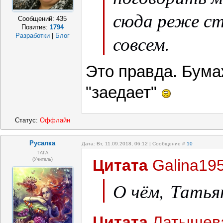
сюда реже ст
Сообщений:
435
Позитив:
1794
совсем.
Разработки
|
Блог
Это правда. Бума
"заедает"
Статус:
Оффлайн
Русалка
Дата: Вт, 11.09.2018, 06:12 | Сообщение #
10
ТАТА
Цитата
Galina19
(Учитель)
О чём, Татья
Цитата
Латышев