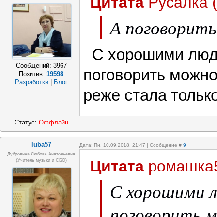
Цитата
Русалка
А поговорить
С хорошими людь
Сообщений:
3967
поговорить можно
Позитив:
19598
Разработки
|
Блог
реже стала тольк
Статус:
Оффлайн
luba57
Дата: Пн, 10.09.2018, 21:47 | Сообщение #
9
Дубровина Любовь Анатольевна
Цитата
ромашка
(учитель музыки и СБО)
С хорошими л
поговорить м