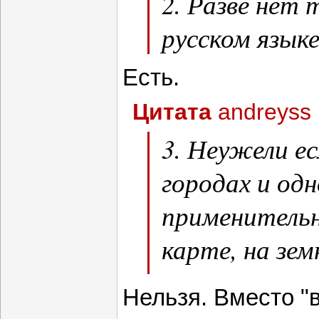
2. Разве нет 
русском язык
Есть.
Цитата
andreyss
3. Неужели ес
городах и одн
применительн
карте, на зе
Побывала в т
Нельзя. Вместо "в