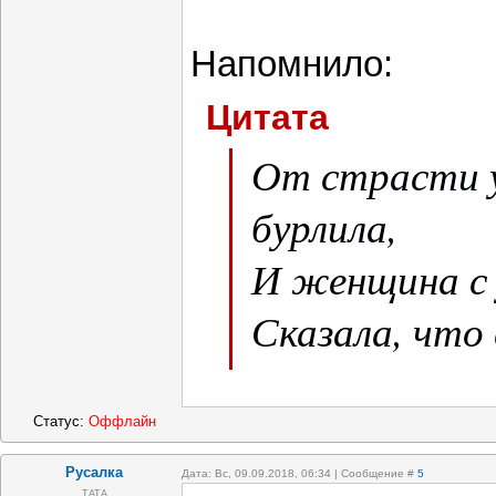
Напомнило:
Цитата
От страсти 
бурлила,
И женщина с 
Сказала, что
Поцеловать, н
местах.
Статус:
Оффлайн
О, мужики! 
Русалка
Дата: Вс, 09.09.2018, 06:34 | Сообщение #
5
ТАТА