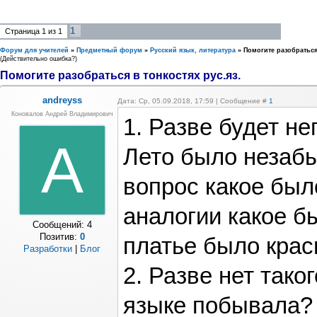
1
Страница
1
из
1
Форум для учителей
»
Предметный форум
»
Русский язык, литература
»
Помогите разобраться 
(Действительно ошибка?)
Помогите разобраться в тонкостях рус.яз.
andreyss
Дата: Ср, 05.09.2018, 17:59 | Сообщение #
1
Коновалов Андрей Владимирович
1. Разве будет н
A
Лето было незабы
вопрос какое был
аналогии какое б
Сообщений:
4
Позитив:
0
платье было красн
Разработки
|
Блог
2. Разве нет тако
языке побывала?