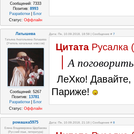
Сообщений:
7333
Позитив:
8993
Разработки
|
Блог
Статус:
Оффлайн
Латышева
Дата: Пн, 10.09.2018, 18:58 | Сообщение #
7
Татьяна Анатольевна Латышева
Цитата
Русалка
(учитель начальных классов)
А поговорить
ЛеХко! Давайте, 
Париже!
Сообщений:
5267
Позитив:
13781
Разработки
|
Блог
Статус:
Оффлайн
ромашка5975
Дата: Пн, 10.09.2018, 21:16 | Сообщение #
8
Елена Владимировна Щербакова
(русский язык, литература)