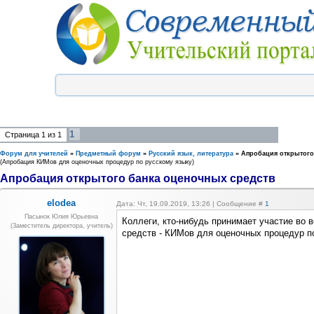
1
Страница
1
из
1
Форум для учителей
»
Предметный форум
»
Русский язык, литература
»
Апробация открытого
(Апробация КИМов для оценочных процедур по русскому языку)
Апробация открытого банка оценочных средств
elodea
Дата: Чт, 19.09.2019, 13:26 | Сообщение #
1
Пасынок Юлия Юрьевна
Коллеги, кто-нибудь принимает участие во 
(заместитель директора, учитель)
средств - КИМов для оценочных процедур п