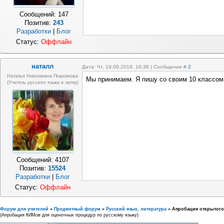
Сообщений:
147
Позитив:
243
Разработки
|
Блог
Статус:
Оффлайн
наталл
Дата: Чт, 19.09.2019, 16:36 | Сообщение #
2
Наталья Николаевна Покровкова
Мы принимаем. Я пишу со своим 10 классом
(учитель русского языка и литер)
Сообщений:
4107
Позитив:
15524
Разработки
|
Блог
Статус:
Оффлайн
Форум для учителей
»
Предметный форум
»
Русский язык, литература
»
Апробация открытого
(Апробация КИМов для оценочных процедур по русскому языку)