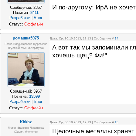
И по-другому: ИрА не хоче
Сообщений:
2357
Позитив:
8411
Разработки
|
Блог
Статус:
Оффлайн
ромашка5975
Дата: Ср, 30.10.2013, 17:13 | Сообщение #
14
Елена Владимировна Щербакова
А вот так мы запоминали гл
(русский язык, литература)
хочешь щец? Фи!"
Сообщений:
3967
Позитив:
19599
Разработки
|
Блог
Статус:
Оффлайн
Kbkbz
Дата: Ср, 30.10.2013, 17:13 | Сообщение #
15
Лилия Ивановна Чикулаева
Щелочные металлы хранят к
(химия, биология)