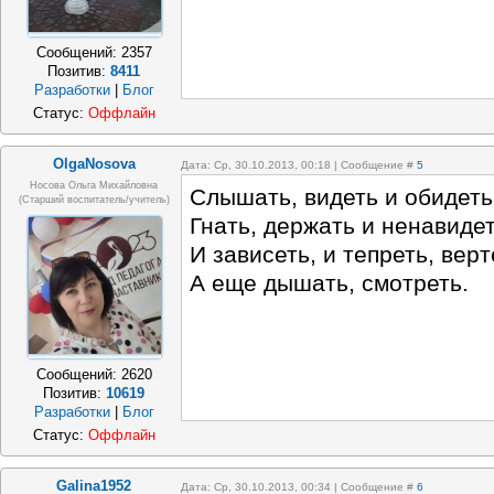
Сообщений:
2357
Позитив:
8411
Разработки
|
Блог
Статус:
Оффлайн
OlgaNosova
Дата: Ср, 30.10.2013, 00:18 | Сообщение #
5
Носова Ольга Михайловна
Слышать, видеть и обидеть
(старший воспитатель/учитель)
Гнать, держать и ненавиде
И зависеть, и тепреть, верт
А еще дышать, смотреть.
Сообщений:
2620
Позитив:
10619
Разработки
|
Блог
Статус:
Оффлайн
Galina1952
Дата: Ср, 30.10.2013, 00:34 | Сообщение #
6