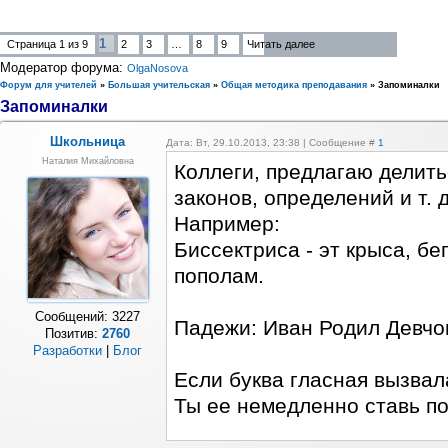
1
Страница
1
из
9
2
3
…
8
9
Читать далее
Модератор форума:
OlgaNosova
Форум для учителей
»
Большая учительская
»
Общая методика преподавания
»
Запоминалки
Запоминалки
Школьница
Дата: Вт, 29.10.2013, 23:38 | Сообщение #
1
Наталия Михайловна
Коллеги, предлагаю делить
законов, определений и т. д
Например:
Биссектриса - эт крыса, б
пополам.
Сообщений:
3227
Падежи: Иван Родил Девчон
Позитив:
2760
Разработки
|
Блог
Если буква гласная вызвал
Ты ее немедленно ставь по