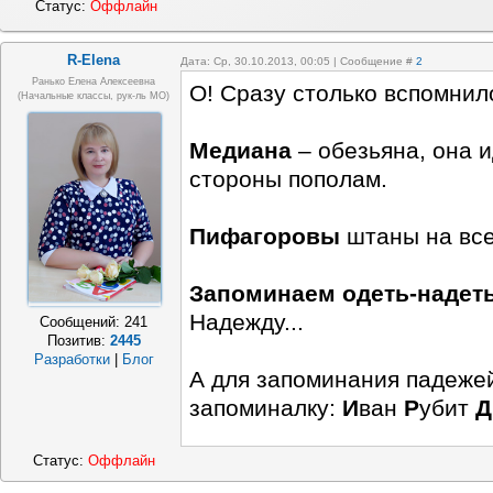
Статус:
Оффлайн
R-Elena
Дата: Ср, 30.10.2013, 00:05 | Сообщение #
2
Ранько Елена Алексеевна
О! Сразу столько вспомнило
(начальные классы, рук-ль МО)
Медиана
– обезьяна, она и
стороны пополам.
Пифагоровы
штаны на все
Запоминаем одеть-надеть
Надежду...
Сообщений:
241
Позитив:
2445
Разработки
|
Блог
А для запоминания падеже
запоминалку:
И
ван
Р
убит
Д
Статус:
Оффлайн