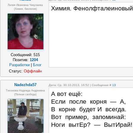
Лилия Ивановна Чикулаева
Химия. Фенолфталеиновый
(химия, биология)
Сообщений:
515
Позитив:
1204
Разработки
|
Блог
Статус:
Оффлайн
Nadezhda57
Дата: Ср, 30.10.2013, 16:52 | Сообщение #
13
Тихонова Надежда Андреевна
А вот ещё:
(полная свобода)
Если после корня — А,
В корне будет И всегда.
Вот пример, запоминай:
Ноги вытЕр? — ВытИрай!