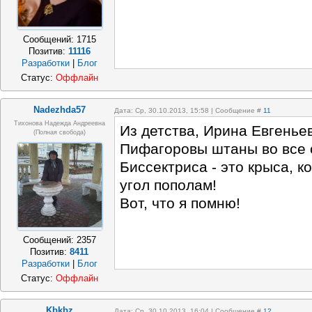
Сообщений:
1715
Позитив:
11116
Разработки
|
Блог
Статус:
Оффлайн
Nadezhda57
Дата: Ср, 30.10.2013, 15:58 | Сообщение #
11
Тихонова Надежда Андреевна
Из детства, Ирина Евгенье
(полная свобода)
Пифагоровы штаны во все 
Биссектриса - это крыса, к
угол пополам!
Вот, что я помню!
Сообщений:
2357
Позитив:
8411
Разработки
|
Блог
Статус:
Оффлайн
Kbkbz
Дата: Ср, 30.10.2013, 16:04 | Сообщение #
12