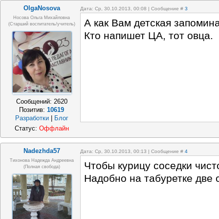
OlgaNosova
Дата: Ср, 30.10.2013, 00:08 | Сообщение #
3
Носова Ольга Михайловна
А как Вам детская запомина
(старший воспитатель/учитель)
Кто напишет ЦА, тот овца.
Сообщений:
2620
Позитив:
10619
Разработки
|
Блог
Статус:
Оффлайн
Nadezhda57
Дата: Ср, 30.10.2013, 00:13 | Сообщение #
4
Тихонова Надежда Андреевна
Чтобы курицу соседки чис
(полная свобода)
Надобно на табуретке две