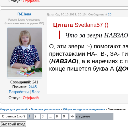
Статус:
Оффлайн
R-Elena
Дата: Ср, 30.10.2013, 20:10 | Сообщение #
20
Ранько Елена Алексеевна
Цитата
Svetlana57
(
)
(начальные классы, рук-ль МО)
Что за звери НАВЗА
О, эти звери :-) помогают з
приставками НА-, В-, ЗА- п
(
НАВЗАО
), а в наречиях с 
конце пишется буква А (
ДО
Сообщений:
241
Позитив:
2445
Разработки
|
Блог
Статус:
Оффлайн
Форум для учителей
»
Большая учительская
»
Общая методика преподавания
»
Запоминалки
1
Страница
1
из
9
2
3
…
8
9
Читать далее