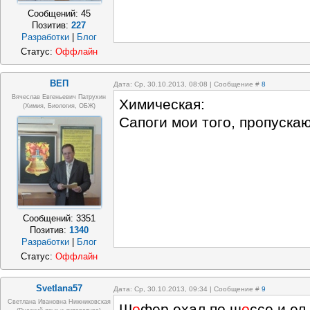
Сообщений:
45
Позитив:
227
Разработки
|
Блог
Статус:
Оффлайн
ВЕП
Дата: Ср, 30.10.2013, 08:08 | Сообщение #
8
Вячеслав Евгеньевич Патрухин
Химическая:
(Химия, Биология, ОБЖ)
Сапоги мои того, пропускаю
Сообщений:
3351
Позитив:
1340
Разработки
|
Блог
Статус:
Оффлайн
Svetlana57
Дата: Ср, 30.10.2013, 09:34 | Сообщение #
9
Светлана Ивановна Нижниковская
Ш
о
фер ехал по ш
о
ссе и ел