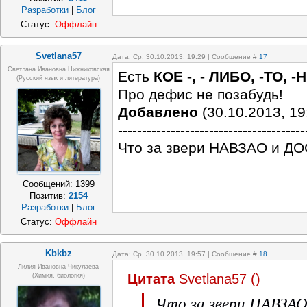
Разработки
|
Блог
Статус:
Оффлайн
Svetlana57
Дата: Ср, 30.10.2013, 19:29 | Сообщение #
17
Светлана Ивановна Нижниковская
Есть
КОЕ -, - ЛИБО, -ТО, 
(русский язык и литература)
Про дефис не позабудь!
Добавлено
(30.10.2013, 19
---------------------------------------
Что за звери НАВЗАО и Д
Сообщений:
1399
Позитив:
2154
Разработки
|
Блог
Статус:
Оффлайн
Kbkbz
Дата: Ср, 30.10.2013, 19:57 | Сообщение #
18
Лилия Ивановна Чикулаева
Цитата
Svetlana57
(
)
(химия, биология)
Что за звери НАВЗА