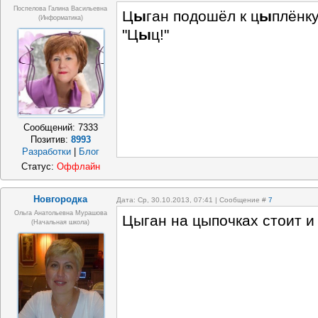
Поспелова Галина Васильевна
Ц
ы
ган подошёл к ц
ы
плёнку
(информатика)
"Ц
ы
ц!"
Сообщений:
7333
Позитив:
8993
Разработки
|
Блог
Статус:
Оффлайн
Новгородка
Дата: Ср, 30.10.2013, 07:41 | Сообщение #
7
Ольга Анатольевна Мурашова
Цыган на цыпочках стоит и 
(начальная школа)