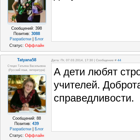
Сообщений:
398
Позитив:
3088
Разработки
|
Блог
Статус:
Оффлайн
Tatyana58
Дата: Пт, 07.03.2014, 17:30 | Сообщение #
44
Стецко Татьяна Васильевна
А дети любят стр
(русский язык, литература)
учителей. Доброт
справедливости.
Сообщений:
88
Позитив:
439
Разработки
|
Блог
Статус:
Оффлайн