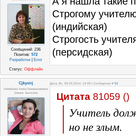
А я нашла такие 
Строгому учителю
(индийская)
Строгость учител
(персидская)
Сообщений:
236
Позитив:
572
Разработки
|
Блог
Статус:
Оффлайн
Cjkysirj
Дата: Вс, 09.03.2014, 14:06 | Сообщение #
52
Алимбаева Алина Кажирахимовна
Цитата
81059
(
)
(химия, биология)
Учитель дол
но не злым.