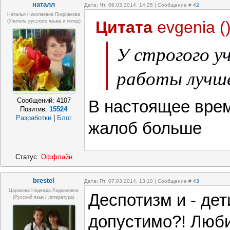
наталл
Дата: Чт, 06.03.2014, 14:25 | Сообщение #
42
Наталья Николаевна Покровкова
Цитата
evgenia
(
(учитель русского языка и литер)
У строгого у
работы лучш
Сообщений:
4107
В настоящее врем
Позитив:
15524
Разработки
|
Блог
жалоб больше
Статус:
Оффлайн
brestel
Дата: Пт, 07.03.2014, 13:10 | Сообщение #
43
Царакова Надежда Радионовна
Деспотизм и - де
(Русский язык / литература)
допустимо?! Люби