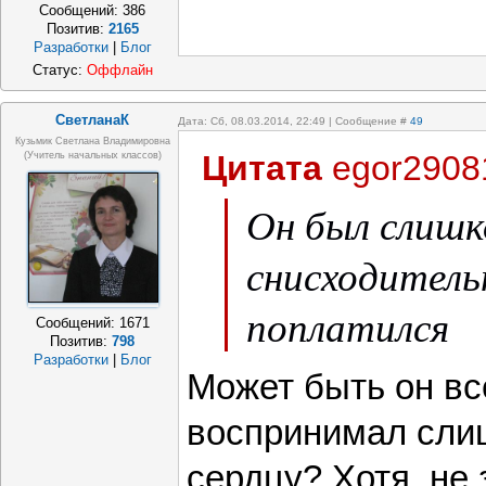
Сообщений:
386
Позитив:
2165
Разработки
|
Блог
Статус:
Оффлайн
СветланаК
Дата: Сб, 08.03.2014, 22:49 | Сообщение #
49
Кузьмик Светлана Владимировна
Цитата
egor2908
(учитель начальных классов)
Он был слиш
снисходитель
поплатился
Сообщений:
1671
Позитив:
798
Разработки
|
Блог
Может быть он в
воспринимал слиш
сердцу? Хотя, не 