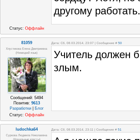
другому работать
Статус:
Оффлайн
81059
Дата: Сб, 08.03.2014, 23:07 | Сообщение #
50
Хлустикова Елена Дмитриевна
Учитель должен б
(немецкий язык)
злым.
Сообщений:
5494
Позитив:
9613
Разработки
|
Блог
Статус:
Оффлайн
ludochka64
Дата: Сб, 08.03.2014, 23:11 | Сообщение #
51
Суркова Людмила Николаевна
(начальные классы)