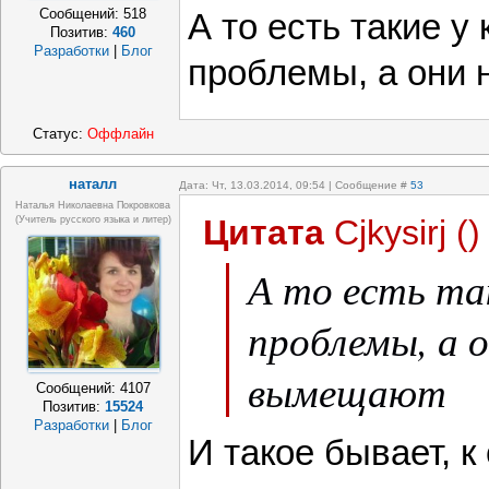
Сообщений:
518
А то есть такие у
Позитив:
460
Разработки
|
Блог
проблемы, а они
Статус:
Оффлайн
наталл
Дата: Чт, 13.03.2014, 09:54 | Сообщение #
53
Наталья Николаевна Покровкова
Цитата
Cjkysirj
(
)
(учитель русского языка и литер)
А то есть та
проблемы, а о
вымещают
Сообщений:
4107
Позитив:
15524
Разработки
|
Блог
И такое бывает, к