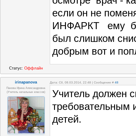
осмотре врач - к
если он не помен
ИНФАРКТ ему бу
был слишком сни
добрым вот и поп
Статус:
Оффлайн
irinapanova
Дата: Сб, 08.03.2014, 22:48 | Сообщение #
48
Панова Ирина Александровна
Учитель должен 
(учитель начальных классов)
требовательным и
детей.