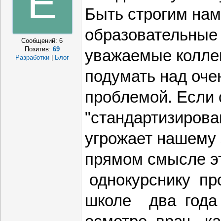
E
Быть строгим на
образовательные 
Сообщений:
6
Позитив:
69
уважаемые колле
Разработки
|
Блог
подумать над оч
проблемой. Если 
"стандартизирова
угрожает нашему
прямом смысле э
однокурснику пр
школе два года