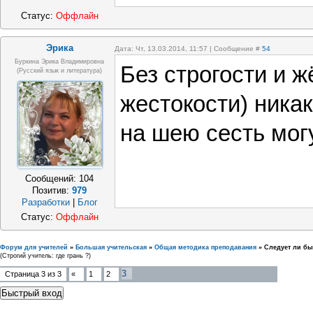
Статус:
Оффлайн
Эрика
Дата: Чт, 13.03.2014, 11:57 | Сообщение #
54
Буркина Эрика Владимировна
Без строгости и ж
(русский язык и литература)
жестокости) никак
на шею сесть могу
Сообщений:
104
Позитив:
979
Разработки
|
Блог
Статус:
Оффлайн
Форум для учителей
»
Большая учительская
»
Общая методика преподавания
»
Следует ли бы
(Строгий учитель: где грань ?)
3
Страница
3
из
3
«
1
2