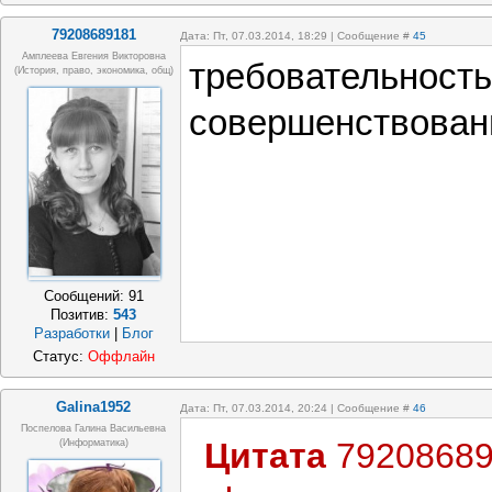
79208689181
Дата: Пт, 07.03.2014, 18:29 | Сообщение #
45
Амплеева Евгения Викторовна
требовательность 
(история, право, экономика, общ)
совершенствован
Сообщений:
91
Позитив:
543
Разработки
|
Блог
Статус:
Оффлайн
Galina1952
Дата: Пт, 07.03.2014, 20:24 | Сообщение #
46
Поспелова Галина Васильевна
Цитата
7920868
(информатика)