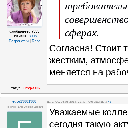
требовательн
совершенство
сферах.
Сообщений:
7333
Позитив:
8993
Разработки
|
Блог
Согласна! Стоит т
жестким, атмосфе
меняется на рабо
Статус:
Оффлайн
egor29081988
Дата: Сб, 08.03.2014, 22:33 | Сообщение #
47
Точилкин Егор Александрович
Уважаемые колле
сегодня такую ак