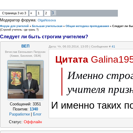
3
Страница
3
из
3
«
1
2
Модератор форума:
OlgaNosova
Форум для учителей
»
Большая учительская
»
Общая методика преподавания
»
Следует ли бы
(Строгий учитель: где грань ?)
Следует ли быть строгим учителем?
ВЕП
Дата: Чт, 06.03.2014, 13:05 | Сообщение #
41
Вячеслав Евгеньевич Патрухин
Цитата
Galina19
(Химия, Биология, ОБЖ)
Именно строг
учителя приз
И именно таких п
Сообщений:
3351
Позитив:
1340
Разработки
|
Блог
Статус:
Оффлайн