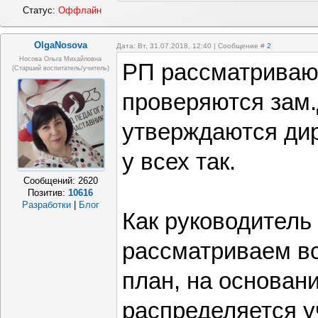
Статус:
Оффлайн
OlgaNosova
Дата: Вт, 31.07.2018, 12:40 | Сообщение #
2
Носова Ольга Михайловна
РП рассматриваю
(старший воспитатель/учитель)
проверяются зам.
утверждаются дир
у всех так.
Сообщений:
2620
Позитив:
10616
Разработки
|
Блог
Как руководитель
рассматриваем в
план, на основани
распределяется у