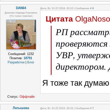
DAN64
Дата: Вт, 31.07.2018, 20:15 | Сообщение #
6
Данилова Надежда Георгиевна
Цитата
OlgaNoso
(что только пожелаю)
РП рассматр
проверяются 
УВР, утверж
Сообщений:
1232
Позитив:
18791
директором. 
Разработки
|
Блог
так.
Я тоже так думаю
Статус:
Оффлайн
Латышева
Дата: Вт, 31.07.2018, 20:33 | Сообщение #
7