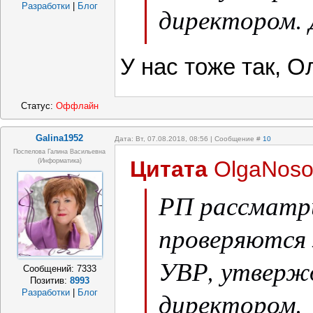
Разработки
|
Блог
директором. 
так.
У нас тоже так, 
Статус:
Оффлайн
Galina1952
Дата: Вт, 07.08.2018, 08:56 | Сообщение #
10
Поспелова Галина Васильевна
Цитата
OlgaNoso
(информатика)
РП рассматр
проверяются 
УВР, утверж
Сообщений:
7333
Позитив:
8993
директором.
Разработки
|
Блог