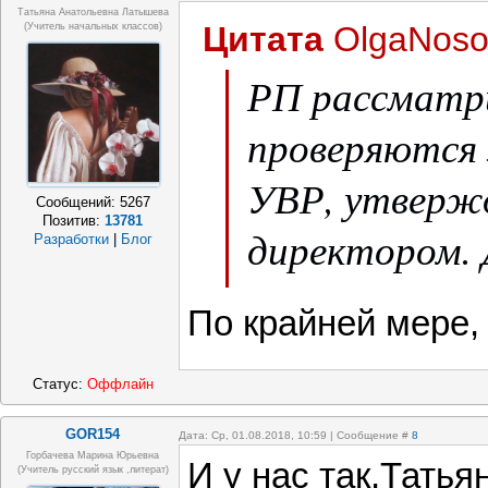
Татьяна Анатольевна Латышева
Цитата
OlgaNoso
(учитель начальных классов)
РП рассматр
проверяются 
УВР, утверж
Сообщений:
5267
Позитив:
13781
директором. 
Разработки
|
Блог
так.
По крайней мере,
Статус:
Оффлайн
GOR154
Дата: Ср, 01.08.2018, 10:59 | Сообщение #
8
Горбачева Марина Юрьевна
И у нас так,Татья
(учитель русский язык ,литерат)