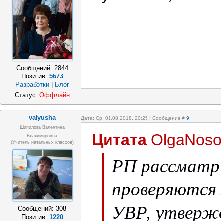
Сообщений:
2844
Позитив:
5673
Разработки
|
Блог
Статус:
Оффлайн
valyusha
Дата: Ср, 01.08.2018, 20:25 | Сообщение #
9
Шипилова Валентина
Цитата
OlgaNoso
Владимировна
(учитель начальных классов)
РП рассматр
проверяются 
УВР, утверж
Сообщений:
308
Позитив:
1220