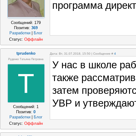
программа дирек
Сообщений:
179
Позитив:
369
Разработки
|
Блог
Статус:
Оффлайн
tprudenko
Дата: Вт, 31.07.2018, 15:50 | Сообщение #
4
Руденко Татьяна Петровна
У нас в школе ра
T
также рассматри
затем проверяютс
УВР и утверждают
Сообщений:
1
Позитив:
0
Разработки
|
Блог
Статус:
Оффлайн