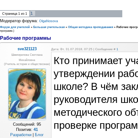
1
Страница
1
из
1
Модератор форума:
OlgaNosova
Форум для учителей
»
Большая учительская
»
Общая методика преподавания
»
Рабочие прог
программ.)
Рабочие программы
sve321123
Дата: Вт, 31.07.2018, 07:25 | Сообщение #
1
Шмигирилова Светлана
Кто принимает уч
Михайловна
(учитель истории и обществознан)
утверждении раб
школе? В чём зак
руководителя шко
методического об
проверке програ
Сообщений:
95
Позитив:
41
Разработки
|
Блог