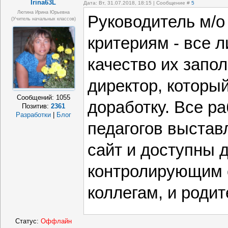
Irina63L
Дата: Вт, 31.07.2018, 18:15 | Сообщение #
5
Лютина Ирина Юрьевна
Руководитель м/о
(Учитель начальных классов)
критериям - все л
качество их запо
директор, которы
Сообщений:
1055
доработку. Все р
Позитив:
2361
Разработки
|
Блог
педагогов выстав
сайт и доступны 
контролирующим 
коллегам, и родит
Статус:
Оффлайн