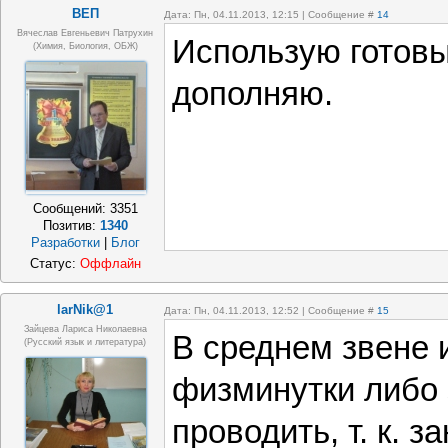
ВЕП
Дата: Пн, 04.11.2013, 12:15 | Сообщение #
14
Вячеслав Евгеньевич Патрухин
Использую готов
(Химия, Биология, ОБЖ)
дополняю.
Сообщений:
3351
Позитив:
1340
Разработки
|
Блог
Статус:
Оффлайн
larNik@1
Дата: Пн, 04.11.2013, 12:52 | Сообщение #
15
Зайцева Лариса Николаевна
В среднем звене 
(Русский язык и литература)
физминутки либо
проводить, т. к. з