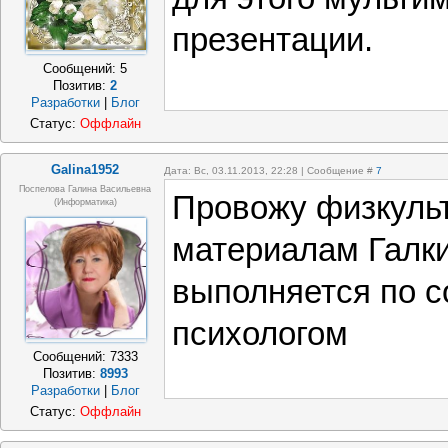
презентации.
Сообщений:
5
Позитив:
2
Разработки
|
Блог
Статус:
Оффлайн
Galina1952
Дата: Вс, 03.11.2013, 22:28 | Сообщение #
7
Поспелова Галина Васильевна
Провожу физкуль
(информатика)
материалам Галки
выполняется по с
психологом
Сообщений:
7333
Позитив:
8993
Разработки
|
Блог
Статус:
Оффлайн