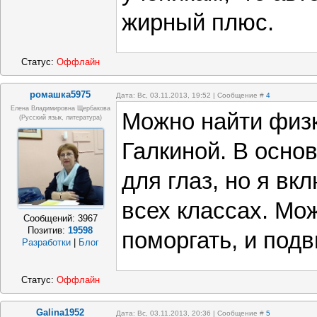
жирный плюс.
Статус:
Оффлайн
ромашка5975
Дата: Вс, 03.11.2013, 19:52 | Сообщение #
4
Елена Владимировна Щербакова
Можно найти физ
(русский язык, литература)
Галкиной. В основ
для глаз, но я вк
всех классах. Мо
Сообщений:
3967
Позитив:
19598
поморгать, и подви
Разработки
|
Блог
Статус:
Оффлайн
Galina1952
Дата: Вс, 03.11.2013, 20:36 | Сообщение #
5