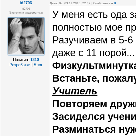
id2706
Дата: Вс, 03.11.2013, 22:47 | Сообщение #
8
id2706
У меня есть ода з
(биология и информатика)
полностью мое пр
Разучиваем в 5-6
даже с 11 порой..
Позитив:
1310
Физкультминутка
Разработки
|
Блог
Встаньте, пожал
Учитель
Повторяем дру
Засиделся учени
Разминаться ну