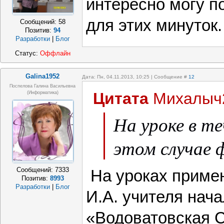
интересно могу п
для этих минуток.
Сообщений:
58
Позитив:
94
Разработки
|
Блог
Статус:
Оффлайн
Galina1952
Дата: Пн, 04.11.2013, 10:25 | Сообщение #
12
Поспелова Галина Васильевна
Цитата
Михалыч
(информатика)
На уроке в те
этом случае 
Сообщений:
7333
На уроках приме
Позитив:
8993
Разработки
|
Блог
И.А. учителя на
«Водоватовская 