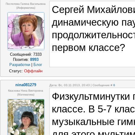
Поспелова Галина Васильевна
Сергей Михайлови
(информатика)
динамическую па
продолжительност
первом классе?
Сообщений:
7333
Позитив:
8993
Разработки
|
Блог
Статус:
Оффлайн
nina081279
Дата: Вс, 03.11.2013, 20:43 | Сообщение #
6
Кваскова Нина Викторовна
Физкультминутки 
(математика)
классе. В 5-7 кла
музыкальные гимн
для этого мульти