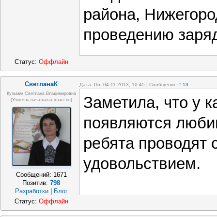
района, Нижегоро
проведению заряд
Статус:
Оффлайн
СветланаК
Дата: Пн, 04.11.2013, 10:45 | Сообщение #
13
Кузьмик Светлана Владимировна
Заметила, что у к
(учитель начальных классов)
появляются люби
ребята проводят 
удовольствием.
Сообщений:
1671
Позитив:
798
Разработки
|
Блог
Статус:
Оффлайн