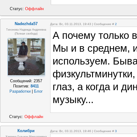
Статус:
Оффлайн
Nadezhda57
Дата: Вс, 03.11.2013, 19:43 | Сообщение #
2
Тихонова Надежда Андреевна
А почему только 
(полная свобода)
Мы и в среднем, 
используем. Быва
физкультминутки,
Сообщений:
2357
глаз, а когда и д
Позитив:
8411
Разработки
|
Блог
музыку...
Статус:
Оффлайн
Колибри
Дата: Вс, 03.11.2013, 19:46 | Сообщение #
3
Хамзина Гульжан Минуллаевна