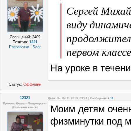
Сергей Михай
виду динамич
продолжител
Сообщений:
2409
Позитив:
1221
первом класс
Разработки
|
Блог
На уроке в течени
Статус:
Оффлайн
12321
Дата: Пн, 04.11.2013, 09:41 | Сообщение #
11
Ерёменко Людмила Владимировна
Моим детям очен
(начальные классы)
физминутки под м