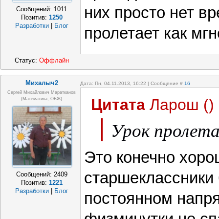
них просто нет вр
Сообщений:
1011
Позитив:
1250
Разработки
|
Блог
пролетает как мгн
Статус:
Оффлайн
Михалыч2
Дата: Пн, 04.11.2013, 16:22 | Сообщение #
16
Сергей Михайлович Маратканов
Цитата
Ларош
(
)
(математика, ОБЖ)
Урок пролета
Это конечно хоро
старшеклассники 
Сообщений:
2409
Позитив:
1221
Разработки
|
Блог
постоянном напр