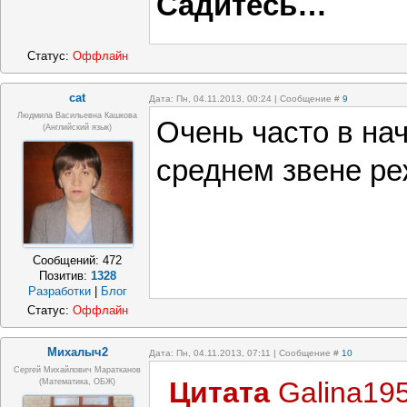
Садитесь…
Статус:
Оффлайн
cat
Дата: Пн, 04.11.2013, 00:24 | Сообщение #
9
Людмила Васильевна Кашкова
Очень часто в на
(Английский язык)
среднем звене ре
Сообщений:
472
Позитив:
1328
Разработки
|
Блог
Статус:
Оффлайн
Михалыч2
Дата: Пн, 04.11.2013, 07:11 | Сообщение #
10
Сергей Михайлович Маратканов
Цитата
Galina19
(математика, ОБЖ)