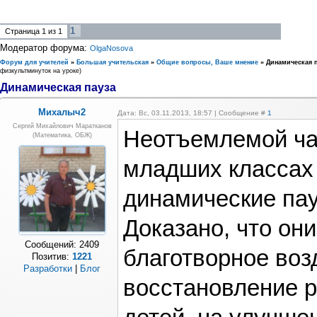
1
Страница
1
из
1
Модератор форума:
OlgaNosova
Форум для учителей
»
Большая учительская
»
Общие вопросы, Ваше мнение
»
Динамическая п
физкультминуток на уроке)
Динамическая пауза
Михалыч2
Дата: Вс, 03.11.2013, 18:57 | Сообщение #
1
Сергей Михайлович Маратканов
Неотъемлемой ча
(математика, ОБЖ)
младших классах
динамические па
Доказано, что он
Сообщений:
2409
благотворное воз
Позитив:
1221
Разработки
|
Блог
восстановление 