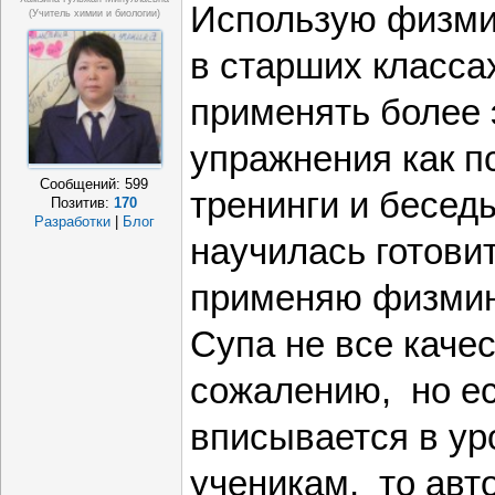
Использую физмин
(учитель химии и биологии)
в старших класса
применять более
упражнения как п
Сообщений:
599
тренинги и бесед
Позитив:
170
Разработки
|
Блог
научилась готовит
применяю физмин
Супа не все каче
сожалению, но е
вписывается в ур
ученикам, то ав