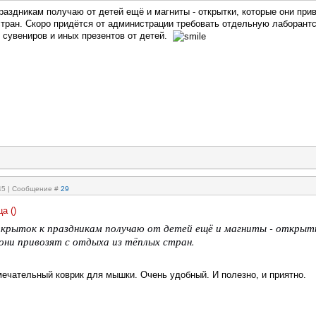
раздникам получаю от детей ещё и магниты - открытки, которые они прив
стран. Скоро придётся от администрации требовать отдельную лаборант
 сувениров и иных презентов от детей.
:45 | Сообщение #
29
ца
(
)
крыток к праздникам получаю от детей ещё и магниты - открыт
они привозят с отдыха из тёплых стран.
мечательный коврик для мышки. Очень удобный. И полезно, и приятно.