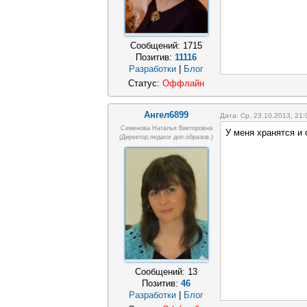
Сообщений:
1715
Позитив:
11116
Разработки
|
Блог
Статус:
Оффлайн
Ангел6899
Дата: Ср, 23.10.2013, 21
Семенова Наталья Викторовна
У меня хранятся и 
(директор,педагог доп.образов.)
Сообщений:
13
Позитив:
46
Разработки
|
Блог