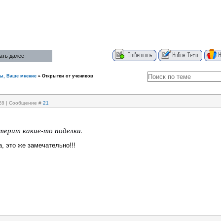
ать далее
ы, Ваше мнение
»
Открытки от учеников
:28 | Сообщение #
21
терит какие-то поделки.
, это же замечательно!!!