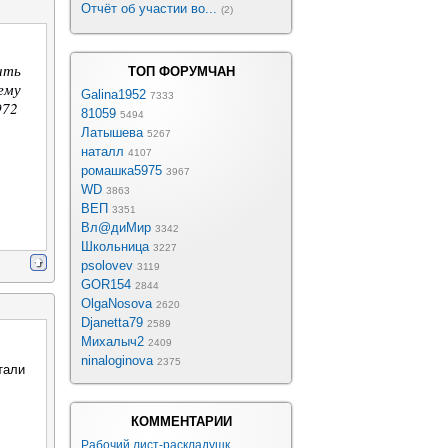
Отчёт об участии во...
(2)
ить
ТОП ФОРУМЧАН
ему
Galina1952
7333
972
81059
5494
Латышева
5267
наталл
4107
ромашка5975
3967
WD
3863
ВЕП
3351
Вл@диМир
3342
Школьница
3227
psolovev
3119
GOR154
2844
OlgaNosova
2620
Djanetta79
2589
Михалыч2
2409
ninaloginova
2375
тали
КОММЕНТАРИИ
Рабочий лист-раскладушк...