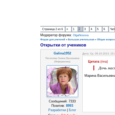
2
Страница
2
из
6
«
1
3
4
5
6
Чит
Модератор форума:
OlgaNosova
Форум для учителей
»
Большая учительская
»
Общие вопрос
Открытки от учеников
Galina1952
Дата: Ср, 09.10.2013, 15
Поспелова Галина Васильевна
Цитата
(
rina
)
(информатика)
Дочь мас
Марина Васильевна
Сообщений:
7333
Позитив:
8993
Разработки
|
Блог