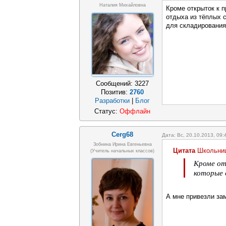
Наталия Михайловна
Кроме открыток к п
отдыха из тёплых 
для складирования
Сообщений:
3227
Позитив:
2760
Разработки
|
Блог
Статус:
Оффлайн
Cerg68
Дата: Вс, 20.10.2013, 09
Зобнина Ирина Евгеньевна
Цитата
Школьни
(учитель начальных классов)
Кроме от
которые 
А мне привезли за