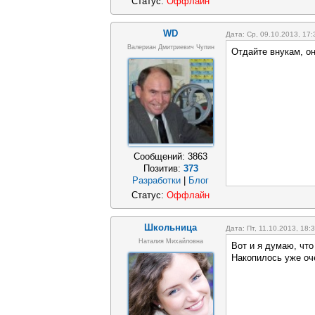
Статус:
Оффлайн
WD
Дата: Ср, 09.10.2013, 17
Валериан Дмитриевич Чупин
Отдайте внукам, он
Сообщений:
3863
Позитив:
373
Разработки
|
Блог
Статус:
Оффлайн
Школьница
Дата: Пт, 11.10.2013, 18
Наталия Михайловна
Вот и я думаю, что
Накопилось уже оче