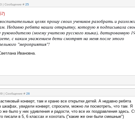
:03 | Сообщение #
25
57
)
 воспитательных целях прошу своих учеников разобрать и разлож
дам. Недавно ребята нашли открытку, которую я подписывала сво
у руководителю (моему учителю русского языка), датированную 1
наете, с каким уважением дети смотрят на меня после этого
ельного "мероприятия"!
Светлана Ивановна.
:09 | Сообщение #
26
стиковый конверт, там и храню все открытки детей. А недавно ребята
 шкафах, увидели конверт, спросили, можно ли посмотреть, что там. Я
 же было у них удивления и радости, что все их поздравления здесь. С
то писали в 5, 6 классах и хохотать ("какие же они были смешные")