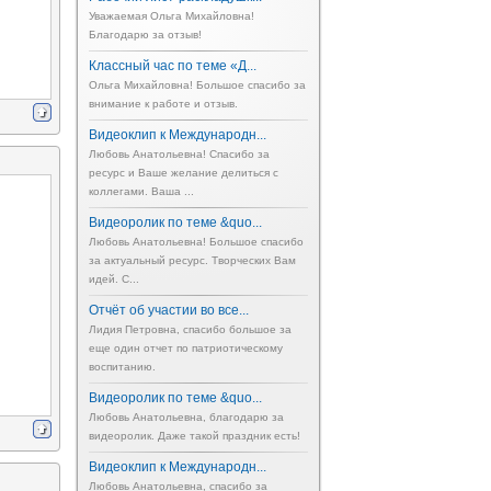
Уважаемая Ольга Михайловна!
Благодарю за отзыв!
Классный час по теме «Д...
Ольга Михайловна! Большое спасибо за
внимание к работе и отзыв.
Видеоклип к Международн...
Любовь Анатольевна! Спасибо за
ресурс и Ваше желание делиться с
коллегами. Ваша ...
Видеоролик по теме &quo...
Любовь Анатольевна! Большое спасибо
за актуальный ресурс. Творческих Вам
идей. С...
Отчёт об участии во все...
Лидия Петровна, спасибо большое за
еще один отчет по патриотическому
воспитанию.
Видеоролик по теме &quo...
Любовь Анатольевна, благодарю за
видеоролик. Даже такой праздник есть!
Видеоклип к Международн...
Любовь Анатольевна, спасибо за