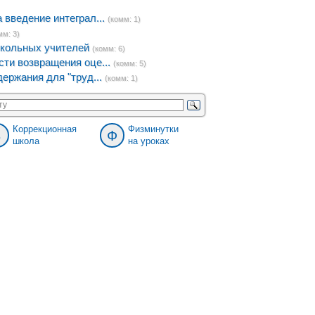
введение интеграл...
(комм: 1)
мм: 3)
кольных учителей
(комм: 6)
ти возвращения оце...
(комм: 5)
ержания для "труд...
(комм: 1)
Коррекционная
Физминутки
8
Ф
школа
на уроках