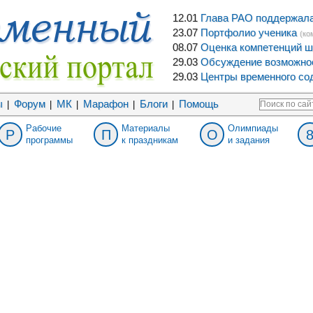
12.01
Глава РАО поддержала 
23.07
Портфолио ученика
(ко
08.07
Оценка компетенций ш
29.03
Обсуждение возможнос
29.03
Центры временного сод
ы
Форум
МК
Марафон
Блоги
Помощь
|
|
|
|
|
Рабочие
Материалы
Олимпиады
Р
П
О
программы
к праздникам
и задания