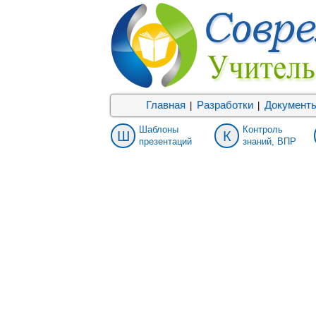
Главная
Разработки
Документ
|
|
Шаблоны
Контроль
Ш
К
презентаций
знаний, ВПР