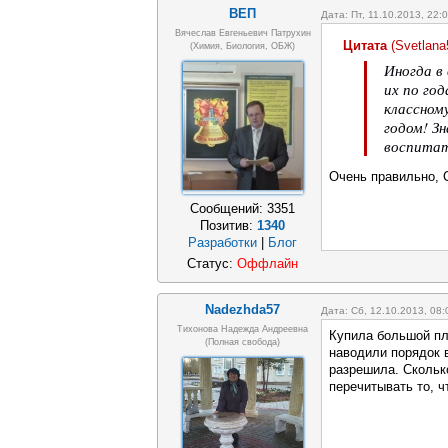
ВЕП
Дата: Пт, 11.10.2013, 22
Вячеслав Евгеньевич Патрухин
Цитата
(
Svetlana
(Химия, Биология, ОБЖ)
Иногда в
их по го
классном
годом! З
воспитат
Очень правильно, 
Сообщений:
3351
Позитив:
1340
Разработки
|
Блог
Статус:
Оффлайн
Nadezhda57
Дата: Сб, 12.10.2013, 08
Тихонова Надежда Андреевна
Купила большой пла
(полная свобода)
наводили порядок в
разрешила. Сколько
перечитывать то, ч