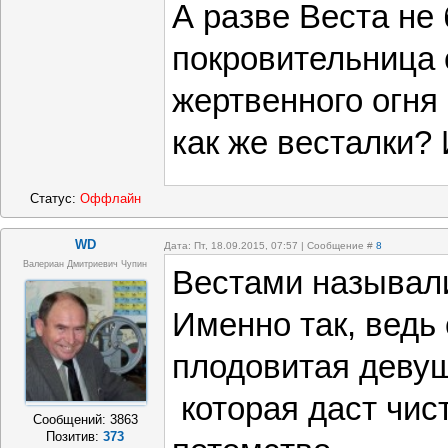
А разве Веста не 
покровительница 
жертвенного огня
как же весталки?
Статус:
Оффлайн
WD
Дата: Пт, 18.09.2015, 07:57 | Сообщение #
8
Валериан Дмитриевич Чупин
Вестами называл
Именно так, ведь 
плодовитая девуш
которая даст чис
Сообщений:
3863
Позитив:
373