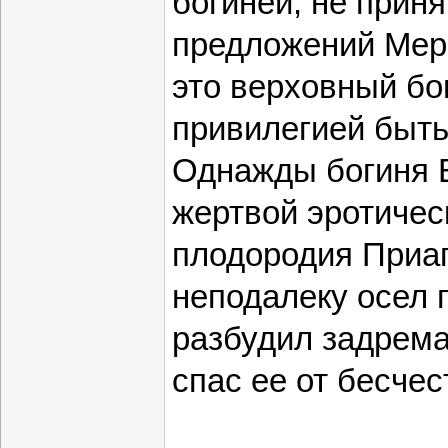
богиней, не прин
предложений Мерк
это верховный бо
привилегией быть
Однажды богиня В
жертвой эротичес
плодородия Приа
неподалеку осел 
разбудил задрем
спас ее от бесчес