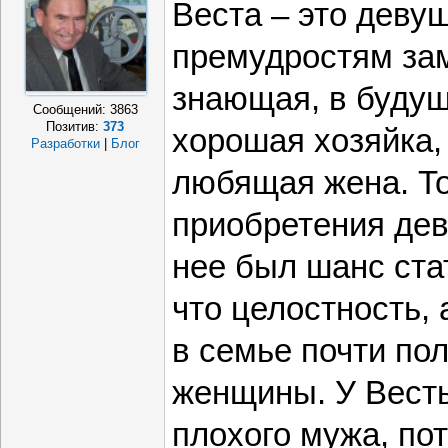
Веста – это деву
премудростям за
знающая, в будущ
Сообщений:
3863
Позитив:
373
хорошая хозяйка,
Разработки
|
Блог
любящая жена. То
приобретения дев
нее был шанс стат
что целостность,
в семье почти по
женщины. У Вест
плохого мужа, по