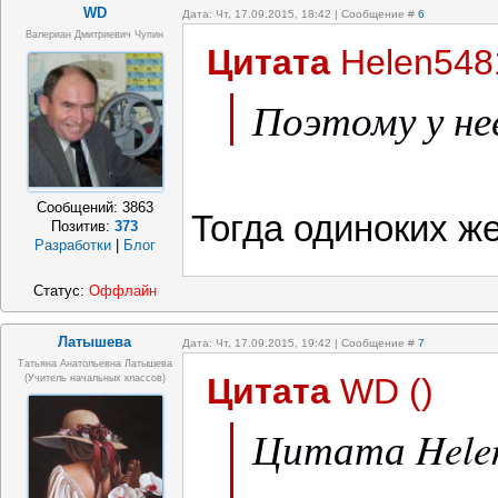
WD
Дата: Чт, 17.09.2015, 18:42 | Сообщение #
6
Валериан Дмитриевич Чупин
Цитата
Helen548
Поэтому у нее
Сообщений:
3863
Тогда одиноких ж
Позитив:
373
Разработки
|
Блог
Статус:
Оффлайн
Латышева
Дата: Чт, 17.09.2015, 19:42 | Сообщение #
7
Татьяна Анатольевна Латышева
Цитата
WD
(
)
(учитель начальных классов)
Цитата Helen