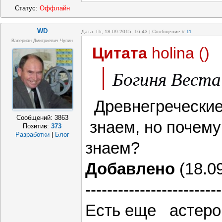
Статус:
Оффлайн
WD
Дата: Пт, 18.09.2015, 16:43 | Сообщение #
11
Валериан Дмитриевич Чупин
Цитата
holina
(
)
Богиня Веста
Древнегреческие
Сообщений:
3863
знаем, но почему
Позитив:
373
Разработки
|
Блог
знаем?
Добавлено
(18.09
-------------------------
Есть еще астеро