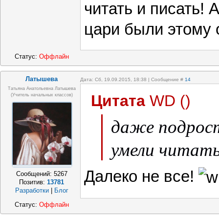
читать и писать! 
цари были этому 
Статус:
Оффлайн
Латышева
Дата: Сб, 19.09.2015, 18:38 | Сообщение #
14
Татьяна Анатольевна Латышева
Цитата
WD
(
)
(учитель начальных классов)
даже подрост
умели читать
Далеко не все!
Сообщений:
5267
Позитив:
13781
Разработки
|
Блог
Статус:
Оффлайн