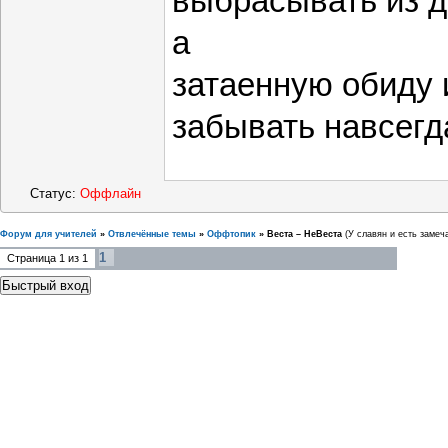
выбрасывать из 
а
затаенную обиду 
забывать навсегд
Статус:
Оффлайн
Форум для учителей
»
Отвлечённые темы
»
Оффтопик
»
Веста – НеВеста
(У славян и есть замеч
1
Страница
1
из
1