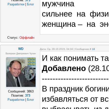
Позитив:
373
мужчина
Разработки
|
Блог
сильнее на физи
женщина – на эн
Статус:
Оффлайн
WD
Дата: Ср, 28.10.2015, 04:34 | Сообщение #
18
Валериан Дмитриевич Чупин
И как понимать т
Добавлено
(28.10
-------------------------
В праздник богин
Сообщений:
3863
Позитив:
373
избавляться от вс
Разработки
|
Блог