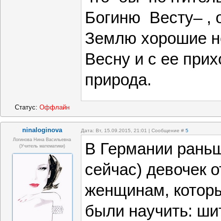
Богиню Весту– , 
Землю хорошие но
Весну и с ее пр
природа.
Статус:
Оффлайн
ninaloginova
Дата: Вт, 15.09.2015, 21:01 | Сообщение #
5
Логинова Нина Васильевна
В Германии раньш
(учитель математики)
сейчас) девочек 
женщинам, котор
были научить: ши