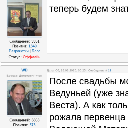
теперь будем знат
Сообщений:
3351
Позитив:
1340
Разработки
|
Блог
Статус:
Оффлайн
WD
Дата: Сб, 19.09.2015, 05:25 | Сообщение #
13
Валериан Дмитриевич Чупин
После свадьбы м
Ведуньей (уже зн
Веста). А как тол
рожала первенца 
Сообщений:
3863
Позитив:
373