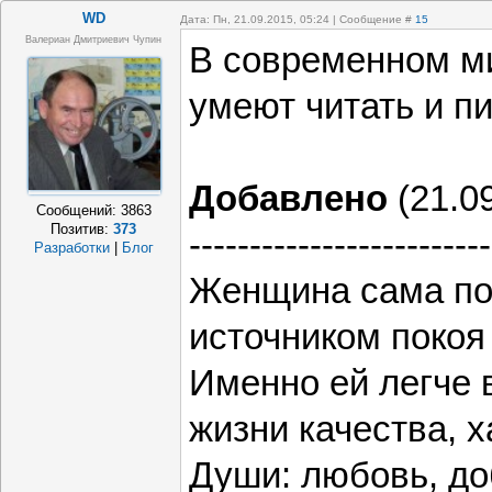
WD
Дата: Пн, 21.09.2015, 05:24 | Сообщение #
15
Валериан Дмитриевич Чупин
В современном ми
умеют читать и пи
Добавлено
(21.09
Сообщений:
3863
Позитив:
373
-------------------------
Разработки
|
Блог
Женщина сама по
источником покоя 
Именно ей легче 
жизни качества, 
Души: любовь, до