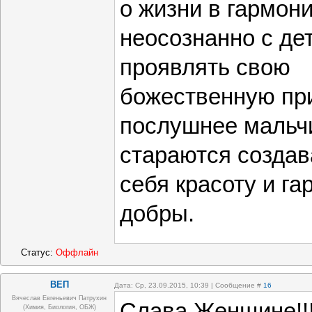
о жизни в гармони
неосознанно с де
проявлять свою
божественную при
послушнее мальчи
стараются создав
себя красоту и г
добры.
Статус:
Оффлайн
ВЕП
Дата: Ср, 23.09.2015, 10:39 | Сообщение #
16
Вячеслав Евгеньевич Патрухин
Слава Женщине!!
(Химия, Биология, ОБЖ)