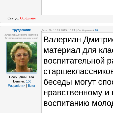
Статус:
Оффлайн
трудоголик
Дата: Пт, 18.09.2015, 13:24 | Сообщение #
10
Журавлева Людмила Павловна
Валериан Дмитри
(учитель надомного обучения)
материал для кла
воспитательной р
старшеклассников
Сообщений:
134
беседы могут спо
Позитив:
150
Разработки
|
Блог
нравственному и
воспитанию моло