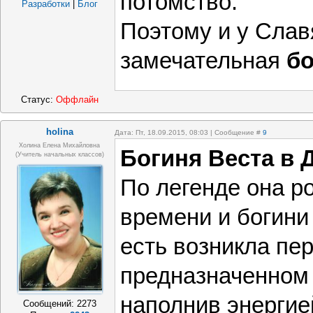
потомство.
Разработки
|
Блог
Поэтому и у Слав
замечательная
бо
Статус:
Оффлайн
holina
Дата: Пт, 18.09.2015, 08:03 | Сообщение #
9
Холина Елена Михайловна
Богиня Веста в 
(учитель начальных классов)
По легенде она ро
времени и богини
есть возникла пер
предназначенном 
наполнив энергие
Сообщений:
2273