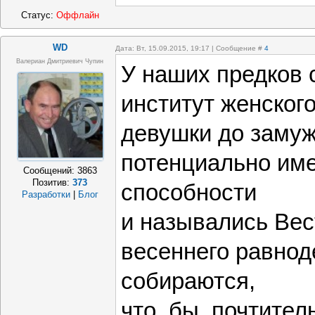
Статус:
Оффлайн
WD
Дата: Вт, 15.09.2015, 19:17 | Сообщение #
4
Валериан Дмитриевич Чупин
У наших предков
институт женского
девушки до замуж
потенциально име
Сообщений:
3863
Позитив:
373
способности
Разработки
|
Блог
и назывались Ве
весеннего равно
собираются,
что бы почтител