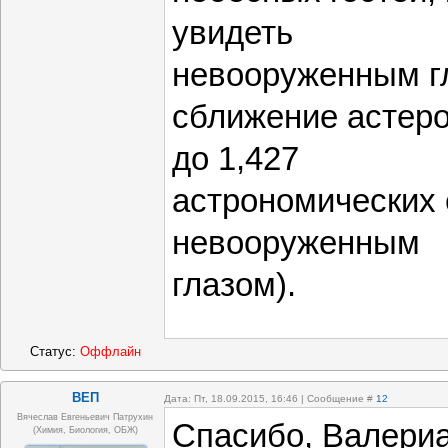
увидеть
невооруженным гл
сближение астеро
до 1,427
астрономических 
невооруженным
глазом).
Статус:
Оффлайн
ВЕП
Дата: Пт, 18.09.2015, 16:46 | Сообщение #
12
Вячеслав Евгеньевич Патрухин
Спасибо, Валери
(Химия, Биология, ОБЖ)