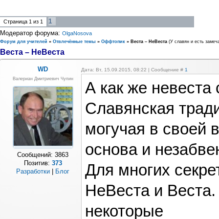
1
Страница
1
из
1
Модератор форума:
OlgaNosova
Форум для учителей
»
Отвлечённые темы
»
Оффтопик
»
Веста – НеВеста
(У славян и есть замеч
Веста – НеВеста
WD
Дата: Вт, 15.09.2015, 08:22 | Сообщение #
1
Валериан Дмитриевич Чупин
А как же невеста
Славянская тради
могучая в своей 
основа и незабве
Сообщений:
3863
Позитив:
373
Для многих секрет
Разработки
|
Блог
НеВеста и Веста.
некоторые