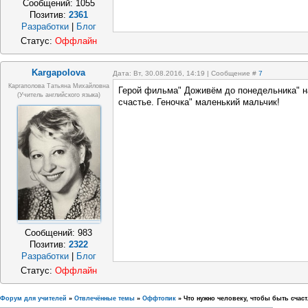
Сообщений:
1055
Позитив:
2361
Разработки
|
Блог
Статус:
Оффлайн
Kargapolova
Дата: Вт, 30.08.2016, 14:19 | Сообщение #
7
Каргаполова Татьяна Михайловна
Герой фильма" Доживём до понедельника" на
(учитель английского языка)
счастье. Геночка" маленький мальчик!
Сообщений:
983
Позитив:
2322
Разработки
|
Блог
Статус:
Оффлайн
Форум для учителей
»
Отвлечённые темы
»
Оффтопик
»
Что нужно человеку, чтобы быть сча