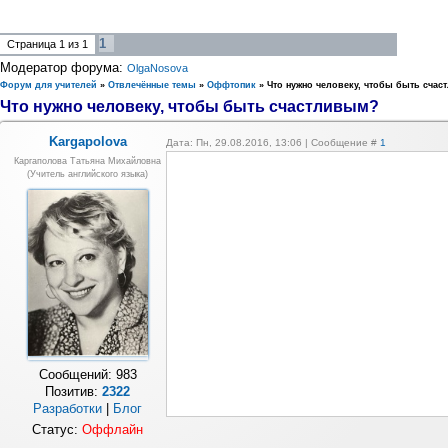
1
Страница
1
из
1
Модератор форума:
OlgaNosova
Форум для учителей
»
Отвлечённые темы
»
Оффтопик
»
Что нужно человеку, чтобы быть сча
Что нужно человеку, чтобы быть счастливым?
Kargapolova
Дата: Пн, 29.08.2016, 13:06 | Сообщение #
1
Каргаполова Татьяна Михайловна
(учитель английского языка)
Сообщений:
983
Позитив:
2322
Разработки
|
Блог
Статус:
Оффлайн