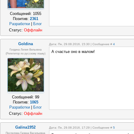
Сообщений:
1055
Позитив:
2361
Разработки
|
Блог
Статус:
Оффлайн
Goldina
Дата: Пн, 29.08.2016, 15:30 | Сообщение #
4
Голдина Лилия Вильевна
А счастье оно в малом!
(репетитор по русскому языку)
Сообщений:
99
Позитив:
1065
Разработки
|
Блог
Статус:
Оффлайн
Galina1952
Дата: Пн, 29.08.2016, 17:29 | Сообщение #
5
Поспелова Галина Васильевна