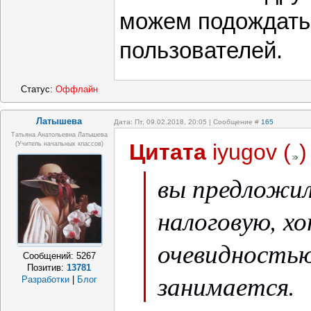
можем подождать
пользователей.
Статус:
Оффлайн
Латышева
Дата: Пт, 09.02.2018, 20:05 | Сообщение #
165
Татьяна Анатольевна Латышева
Цитата
iyugov
(
)
(учитель начальных классов)
вы предложил
налоговую, хо
очевидностью
Сообщений:
5267
Позитив:
13781
занимается.
Разработки
|
Блог