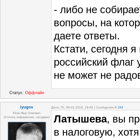
- либо не собирае
вопросы, на кото
даете ответы.
Кстати, сегодня я
российский флаг 
не может не радо
Статус:
Оффлайн
iyugov
Дата: Пт, 09.02.2018, 19:45 | Сообщение #
164
Югов Иван Олегович
Латышева
, вы п
(Учитель информатики, сисадмин)
в налоговую, хотя