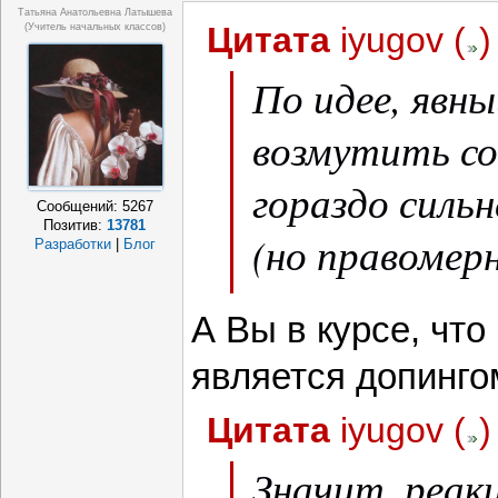
Татьяна Анатольевна Латышева
Цитата
iyugov
(
)
(учитель начальных классов)
По идее, явн
возмутить с
гораздо сильн
Сообщений:
5267
Позитив:
13781
(но правомер
Разработки
|
Блог
но тут ничег
А Вы в курсе, что
видно.
является допинго
Цитата
iyugov
(
)
Значит, реак