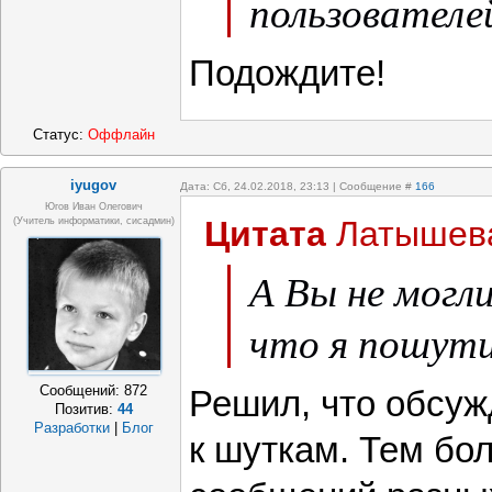
пользователе
Подождите!
Статус:
Оффлайн
iyugov
Дата: Сб, 24.02.2018, 23:13 | Сообщение #
166
Югов Иван Олегович
Цитата
Латышев
(Учитель информатики, сисадмин)
А Вы не могл
что я пошут
Сообщений:
872
Решил, что обсуж
Позитив:
44
Разработки
|
Блог
к шуткам. Тем бол