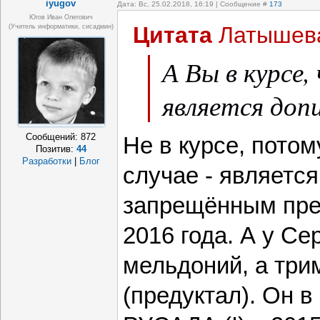
iyugov
Дата: Вс, 25.02.2018, 16:19 | Сообщение #
173
Югов Иван Олегович
Цитата
Латышев
(Учитель информатики, сисадмин)
А Вы в курсе,
является доп
Сообщений:
872
Не в курсе, потом
Позитив:
44
Разработки
|
Блог
случае - являетс
запрещённым пре
2016 года. А у Се
мельдоний, а три
(предуктал). Он 