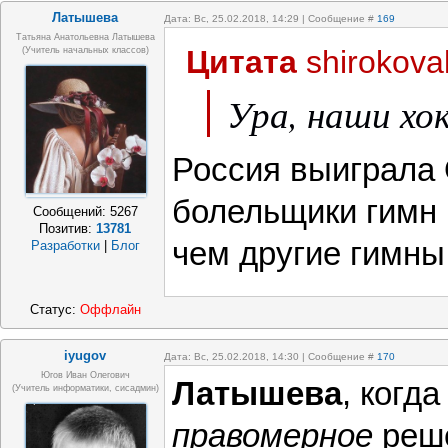
Латышева
Дата: Вс, 25.02.2018, 14:29 | Сообщение #
169
Татьяна Анатольевна Латышева
Цитата
shirokova
(учитель начальных классов)
Ура, наши хо
Россия выиграла 
болельщики гимн 
Сообщений:
5267
Позитив:
13781
чем другие гимны
Разработки
|
Блог
Статус:
Оффлайн
iyugov
Дата: Вс, 25.02.2018, 14:30 | Сообщение #
170
Югов Иван Олегович
Латышева
, когд
(Учитель информатики, сисадмин)
правомерное
реш