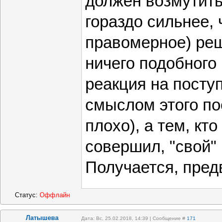
должен возмутить
гораздо сильнее, 
правомерное) реш
ничего подобного 
реакция на посту
смыслом этого по
плохо), а тем, кт
совершил, "свой" 
Получается, пред
Статус:
Оффлайн
Латышева
Дата: Вс, 25.02.2018, 14:39 | Сообщение #
171