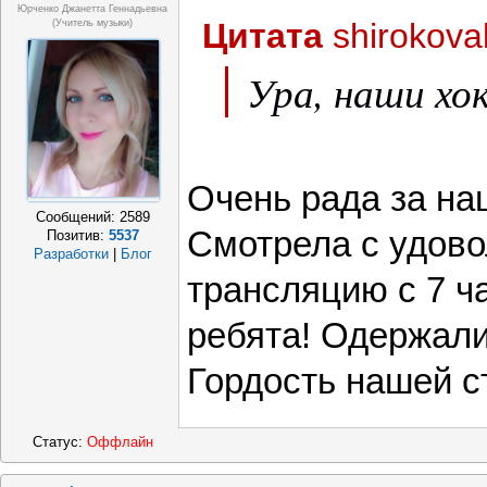
Юрченко Джанетта Геннадьевна
Цитата
shirokova
(Учитель музыки)
Ура, наши хо
Очень рада за на
Сообщений:
2589
Смотрела с удов
Позитив:
5537
Разработки
|
Блог
трансляцию с 7 ч
ребята! Одержали
Гордость нашей с
Статус:
Оффлайн