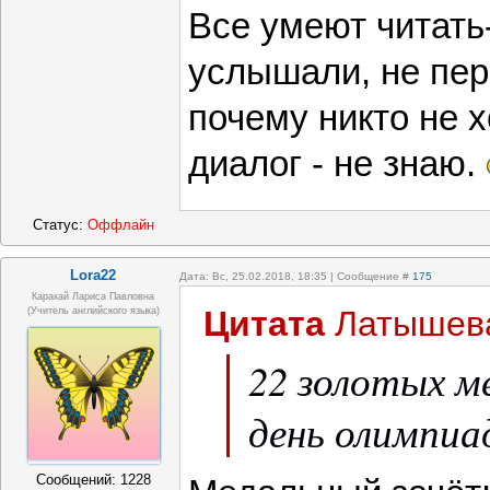
интересно. Б
Все умеют читать
реакции.
услышали, не пер
почему никто не х
диалог - не знаю.
Статус:
Оффлайн
Lora22
Дата: Вс, 25.02.2018, 18:35 | Сообщение #
175
Каракай Лариса Павловна
Цитата
Латышев
(учитель английского языка)
22 золотых м
день олимпиа
Сообщений:
1228