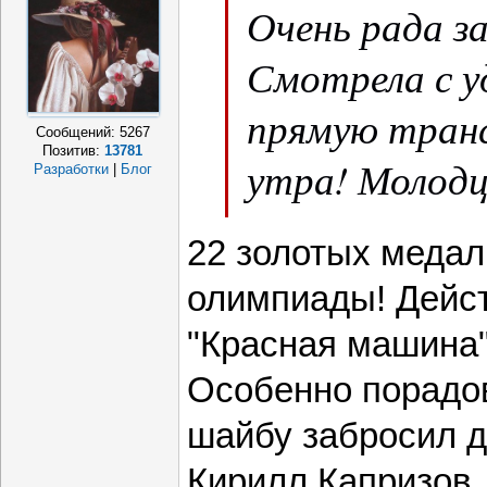
Очень рада з
Смотрела с у
прямую транс
Сообщений:
5267
Позитив:
13781
утра! Молодц
Разработки
|
Блог
Одержали до
22 золотых медал
Гордость на
олимпиады! Дейс
"Красная машина"
Особенно порадо
шайбу забросил 
Кирилл Капризов.