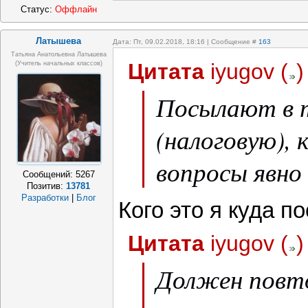
Статус:
Оффлайн
Латышева
Дата: Пт, 09.02.2018, 18:16 | Сообщение #
163
Татьяна Анатольевна Латышева
Цитата
iyugov
(
)
(учитель начальных классов)
Посылают в 
(налоговую),
вопросы явно
Сообщений:
5267
Позитив:
13781
Разработки
|
Блог
Кого это я куда 
Цитата
iyugov
(
)
Должен повт