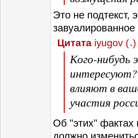
Это не подтекст, 
завуалированное
Цитата
iyugov
(
)
Кого-нибудь
интересуют? 
влияют в ваш
участия росс
в ОИ-2018?
Об "этих" фактах
должно изменитьс