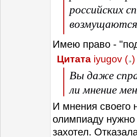
российских с
возмущаются 
начали по эт
Имею право - "по
Цитата
iyugov
(
)
Вы даже спр
ли мнение ме
И мнения своего 
олимпиаду нужно 
захотел. Отказала