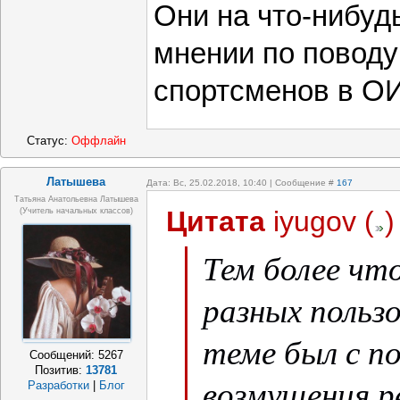
Они на что-нибуд
мнении по поводу
спортсменов в О
Статус:
Оффлайн
Латышева
Дата: Вс, 25.02.2018, 10:40 | Сообщение #
167
Татьяна Анатольевна Латышева
Цитата
iyugov
(
)
(учитель начальных классов)
Тем более чт
разных польз
теме был с п
Сообщений:
5267
Позитив:
13781
возмущения 
Разработки
|
Блог