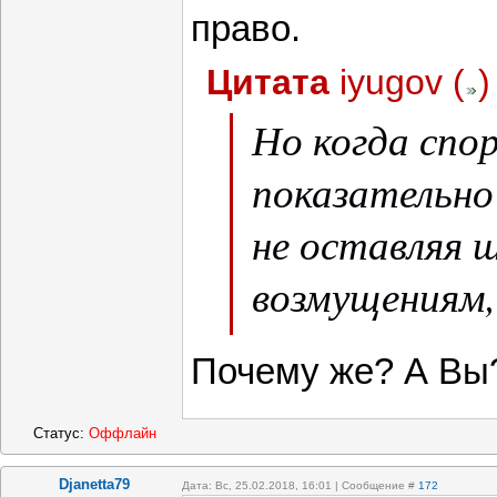
право.
Цитата
iyugov
(
)
Но когда сп
показательно
не оставляя 
возмущениям,
возмущение у
Почему же? А Вы
самих, здесь 
Статус:
Оффлайн
Djanetta79
Дата: Вс, 25.02.2018, 16:01 | Сообщение #
172