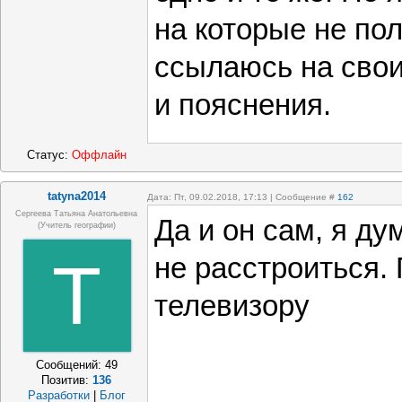
на которые не пол
ссылаюсь на сво
и пояснения.
Статус:
Оффлайн
tatyna2014
Дата: Пт, 09.02.2018, 17:13 | Сообщение #
162
Сергеева Татьяна Анатольевна
Да и он сам, я ду
(учитель географии)
T
не расстроиться.
телевизору
Сообщений:
49
Позитив:
136
Разработки
|
Блог