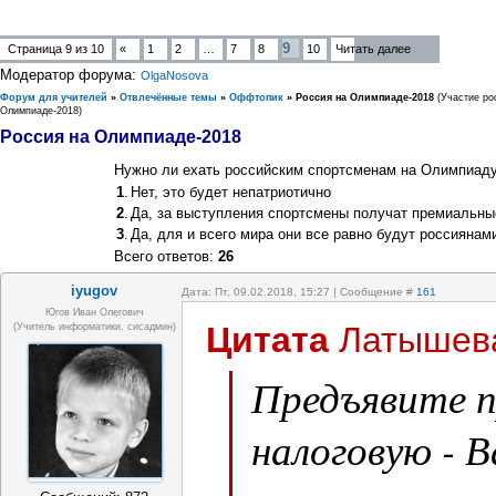
9
Страница
9
из
10
«
1
2
…
7
8
10
Читать далее
Модератор форума:
OlgaNosova
Форум для учителей
»
Отвлечённые темы
»
Оффтопик
»
Россия на Олимпиаде-2018
(Участие ро
Олимпиаде-2018)
Россия на Олимпиаде-2018
Нужно ли ехать российским спортсменам на Олимпиад
1
.
Нет, это будет непатриотично
2
.
Да, за выступления спортсмены получат премиальны
3
.
Да, для и всего мира они все равно будут россиянам
Всего ответов:
26
iyugov
Дата: Пт, 09.02.2018, 15:27 | Сообщение #
161
Югов Иван Олегович
Цитата
Латышев
(Учитель информатики, сисадмин)
Предъявите п
налоговую - 