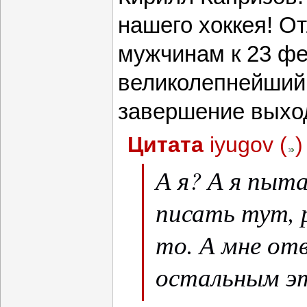
нашего хоккея! О
мужчинам к 23 фе
великолепнейший
завершение выхо
Цитата
iyugov
(
)
А я? А я пыт
писать тут, 
то. А мне от
остальным эт