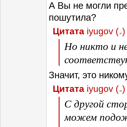
А Вы не могли пр
пошутила?
Цитата
iyugov
(
)
Но никто и н
соответству
Значит, это ником
Цитата
iyugov
(
)
С другой сто
можем подож