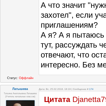
А что значит "нуж
захотел", если уч
приглашениям?
А я? А я пытаюсь
тут, рассуждать ч
отвечают, что ос
интересно. Без ме
Статус:
Оффлайн
Латышева
Дата: Вс, 25.02.2018, 18:19 | Сообщение #
174
Татьяна Анатольевна Латышева
Цитата
Djanetta7
(учитель начальных классов)