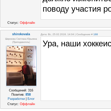
поводу участия р
Статус:
Оффлайн
shirokovala
Дата: Вс, 25.02.2018, 14:04 | Сообщение #
168
Широкова Светлана Юрьевна
Ура, наши хоккеи
(преподаватель)
Сообщений:
316
Позитив:
858
Разработки
|
Блог
Статус:
Оффлайн