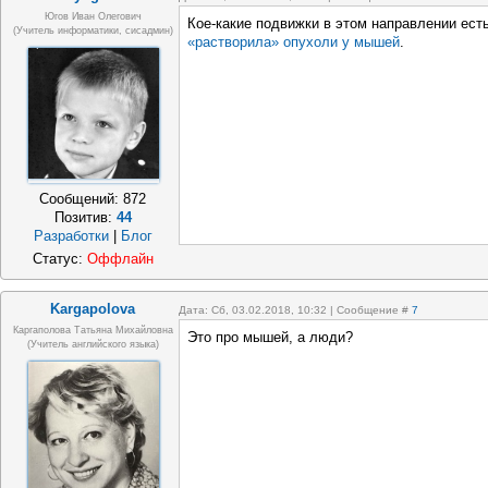
Югов Иван Олегович
Кое-какие подвижки в этом направлении ест
(Учитель информатики, сисадмин)
«растворила» опухоли у мышей
.
Сообщений:
872
Позитив:
44
Разработки
|
Блог
Статус:
Оффлайн
Kargapolova
Дата: Сб, 03.02.2018, 10:32 | Сообщение #
7
Каргаполова Татьяна Михайловна
Это про мышей, а люди?
(учитель английского языка)