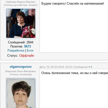
Горбачева Марина Юрьевна
Будем говорить! Спасибо за напоминание!
(учитель русский язык ,литерат)
Сообщений:
2844
Позитив:
5673
Разработки
|
Блог
Статус:
Оффлайн
olgamorgunov
Дата: Пт, 02.02.2018, 19:23 | Сообщение #
4
Моргунова Ольга Викторовна
Очень болезненная тема, но мы о ней говори
(Учитель технологии)