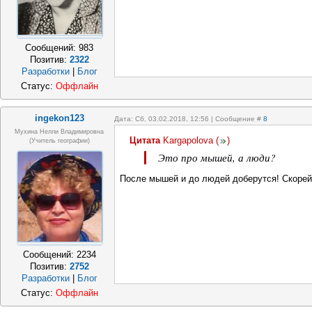
Сообщений:
983
Позитив:
2322
Разработки
|
Блог
Статус:
Оффлайн
ingekon123
Дата: Сб, 03.02.2018, 12:56 | Сообщение #
8
Мухина Нелли Владимировна
Цитата
Kargapolova
(
)
(Учитель географии)
Это про мышей, а люди?
После мышей и до людей доберутся! Скорей 
Сообщений:
2234
Позитив:
2752
Разработки
|
Блог
Статус:
Оффлайн