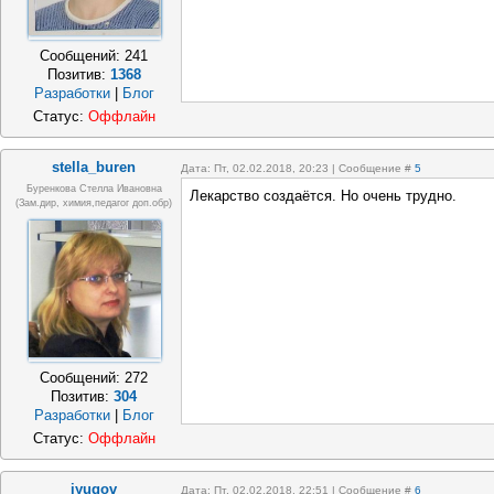
Сообщений:
241
Позитив:
1368
Разработки
|
Блог
Статус:
Оффлайн
stella_buren
Дата: Пт, 02.02.2018, 20:23 | Сообщение #
5
Буренкова Стелла Ивановна
Лекарство создаётся. Но очень трудно.
(зам.дир, химия,педагог доп.обр)
Сообщений:
272
Позитив:
304
Разработки
|
Блог
Статус:
Оффлайн
iyugov
Дата: Пт, 02.02.2018, 22:51 | Сообщение #
6