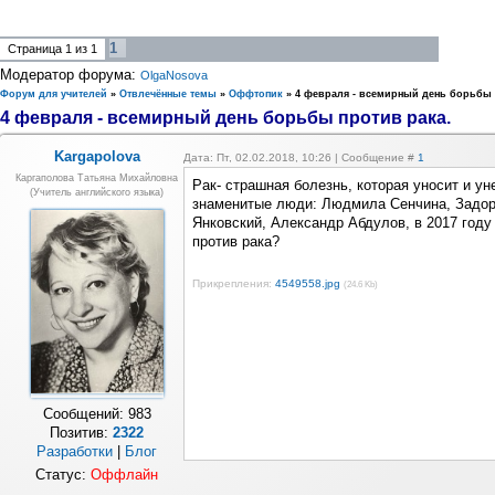
1
Страница
1
из
1
Модератор форума:
OlgaNosova
Форум для учителей
»
Отвлечённые темы
»
Оффтопик
»
4 февраля - всемирный день борьбы 
4 февраля - всемирный день борьбы против рака.
Kargapolova
Дата: Пт, 02.02.2018, 10:26 | Сообщение #
1
Каргаполова Татьяна Михайловна
Рак- страшная болезнь, которая уносит и у
(учитель английского языка)
знаменитые люди: Людмила Сенчина, Задор
Янковский, Александр Абдулов, в 2017 году 
против рака?
Прикрепления:
4549558.jpg
(24.6 Kb)
Сообщений:
983
Позитив:
2322
Разработки
|
Блог
Статус:
Оффлайн