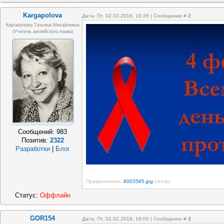
Kargapolova
Дата: Пт, 02.02.2018, 10:26 | Сообщение #
2
Каргаполова Татьяна Михайловна
(учитель английского языка)
Сообщений:
983
Позитив:
2322
Разработки
|
Блог
Прикрепления:
8003585.jpg
(24.6 Kb)
Статус:
Оффлайн
GOR154
Дата: Пт, 02.02.2018, 16:00 | Сообщение #
3