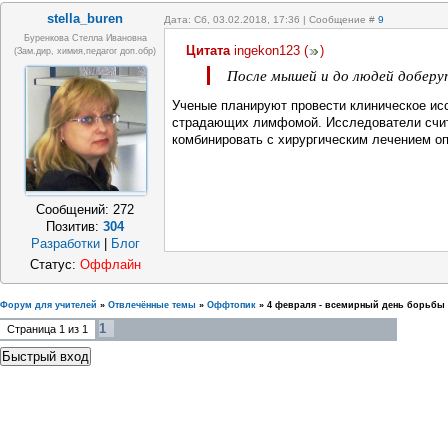
stella_buren
Дата: Сб, 03.02.2018, 17:36 | Сообщение #
9
Буренкова Стелла Ивановна
Цитата
ingekon123
(
)
(зам.дир, химия,педагог доп.обр)
После мышей и до людей доберу
Ученые планируют провести клиническое исс
страдающих лимфомой. Исследователи счита
комбинировать с хирургическим лечением о
Сообщений:
272
Позитив:
304
Разработки
|
Блог
Статус:
Оффлайн
Форум для учителей
»
Отвлечённые темы
»
Оффтопик
»
4 февраля - всемирный день борьбы 
1
Страница
1
из
1