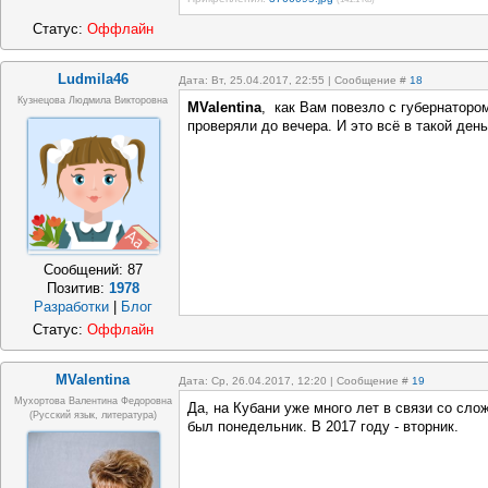
Статус:
Оффлайн
Ludmila46
Дата: Вт, 25.04.2017, 22:55 | Сообщение #
18
Кузнецова Людмила Викторовна
MValentina
, как Вам повезло с губернаторо
проверяли до вечера. И это всё в такой день.
Сообщений:
87
Позитив:
1978
Разработки
|
Блог
Статус:
Оффлайн
MValentina
Дата: Ср, 26.04.2017, 12:20 | Сообщение #
19
Мухортова Валентина Федоровна
Да, на Кубани уже много лет в связи со сл
(русский язык, литература)
был понедельник. В 2017 году - вторник.