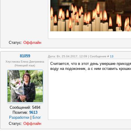
Статус:
Оффлайн
81059
Дата: Вт, 25.04.2017, 12:09 | Сообщение #
13
Хлустикова Елена Дмитриевна
Считается, что в этот день умершие приход
(немецкий язык)
воду на подоконник, а с ним оставить крошк
Сообщений:
5494
Позитив:
9613
Разработки
|
Блог
Статус:
Оффлайн