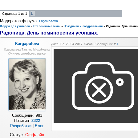
1
Страница
1
из
1
Модератор форума:
OlgaNosova
Форум для учителей
»
Отвлечённые темы
»
Праздники и поздравления
»
Радоница. День поми
Радоница. День поминовения усопших.
Kargapolova
Дата: Вс, 23.04.2017, 04:46 | Сообщение #
1
Каргаполова Татьяна Михайловна
(учитель английского языка)
Сообщений:
983
Позитив:
2322
Разработки
|
Блог
Статус:
Оффлайн