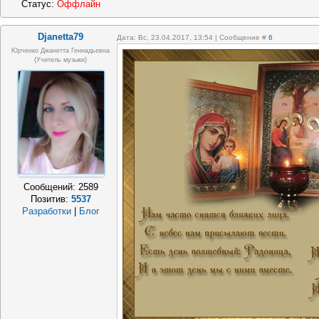
Статус:
Оффлайн
Djanetta79
Дата: Вс, 23.04.2017, 13:54 | Сообщение #
6
Юрченко Джанетта Геннадьевна
(Учитель музыки)
Сообщений:
2589
Позитив:
5537
Разработки
|
Блог