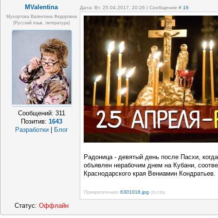
MValentina
Дата: Вт, 25.04.2017, 20:26 | Сообщение #
16
Мухортова Валентина Федоровна
(русский язык, литература)
Сообщений:
311
Позитив:
1643
Разработки
|
Блог
Радоница - девятый день после Пасхи, ког
объявлен нерабочим днем на Кубани, соотв
Краснодарского края Вениамин Кондратьев.
Прикрепления:
6301016.jpg
(51.2 Kb)
Статус:
Оффлайн