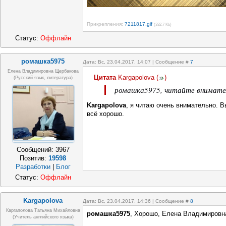
Прикрепления:
7211817.gif
(332.7 Kb)
Статус:
Оффлайн
ромашка5975
Дата: Вс, 23.04.2017, 14:07 | Сообщение #
7
Елена Владимировна Щербакова
Цитата
Kargapolova
(
)
(русский язык, литература)
ромашка5975, читайте внимате
Kargapolova
, я читаю очень внимательно. 
всё хорошо.
Сообщений:
3967
Позитив:
19598
Разработки
|
Блог
Статус:
Оффлайн
Kargapolova
Дата: Вс, 23.04.2017, 14:36 | Сообщение #
8
Каргаполова Татьяна Михайловна
ромашка5975
, Хорошо, Елена Владимировн
(учитель английского языка)