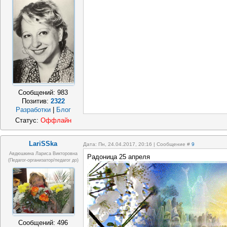
Сообщений:
983
Позитив:
2322
Разработки
|
Блог
Статус:
Оффлайн
LariSSka
Дата: Пн, 24.04.2017, 20:16 | Сообщение #
9
Авдюшкина Лариса Викторовна
Радоница 25 апреля
(Педагог-организатор/педагог до)
Сообщений:
496