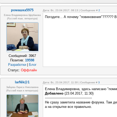
ромашка5975
Дата: Вс, 23.04.2017, 08:13 | Сообщение #
2
Елена Владимировна Щербакова
Погодите... А почему "повиновения"?????? 
(русский язык, литература)
Сообщений:
3967
Позитив:
19598
Разработки
|
Блог
Статус:
Оффлайн
larNik@1
Дата: Вс, 23.04.2017, 11:30 | Сообщение #
3
Зайцева Лариса Николаевна
Елена Владимировна, здесь написано "поми
(Русский язык и литература)
Добавлено
(23.04.2017, 11:30)
---------------------------------------------
Не сразу заметила название форума. Там де
а на открытке все правильно.