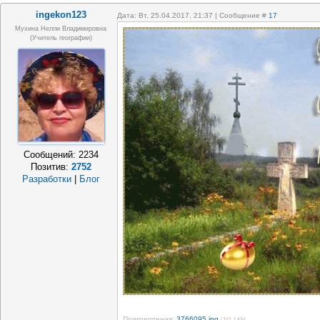
ingekon123
Дата: Вт, 25.04.2017, 21:37 | Сообщение #
17
Мухина Нелли Владимировна
(Учитель географии)
Сообщений:
2234
Позитив:
2752
Разработки
|
Блог
Прикрепления:
3766095.jpg
(141.1 Kb)