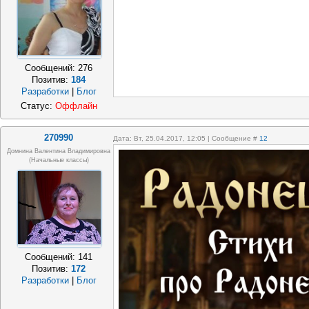
Сообщений:
276
Позитив:
184
Разработки
|
Блог
Статус:
Оффлайн
270990
Дата: Вт, 25.04.2017, 12:05 | Сообщение #
12
Домнина Валентина Владимировна
(начальные классы)
Сообщений:
141
Позитив:
172
Разработки
|
Блог