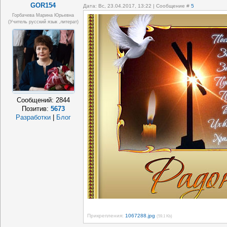
GOR154
Дата: Вс, 23.04.2017, 13:22 | Сообщение #
5
Горбачева Марина Юрьевна
(учитель русский язык ,литерат)
Сообщений:
2844
Позитив:
5673
Разработки
|
Блог
Прикрепления:
1067288.jpg
(59.1 Kb)