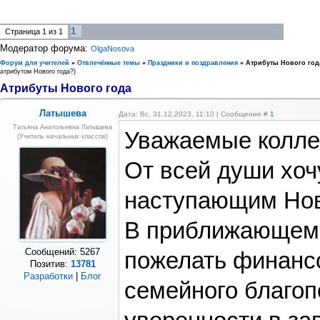
1
Страница
1
из
1
Модератор форума:
OlgaNosova
Форум для учителей
»
Отвлечённые темы
»
Праздники и поздравления
»
Атрибуты Нового год
атрибутом Нового года?)
Атрибуты Нового года
Латышева
Дата: Вс, 31.12.2023, 11:10 | Сообщение #
1
Татьяна Анатольевна Латышева
Уважаемые колле
(учитель начальных классов)
От всей души хоч
наступающим Нов
В приближающемс
Сообщений:
5267
пожелать финанс
Позитив:
13781
Разработки
|
Блог
семейного благоп