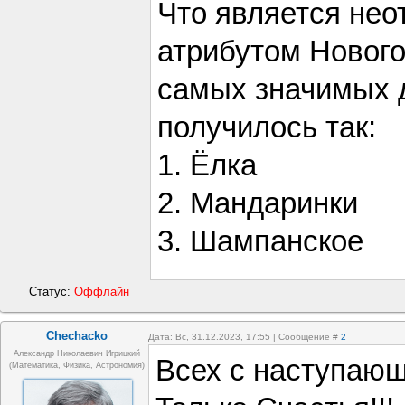
Что является не
атрибутом Нового
самых значимых д
получилось так:
1. Ёлка
2. Мандаринки
3. Шампанское
Статус:
Оффлайн
Chechacko
Дата: Вс, 31.12.2023, 17:55 | Сообщение #
2
Александр Николаевич Игрицкий
Всех с наступающ
(Математика, Физика, Астрономия)