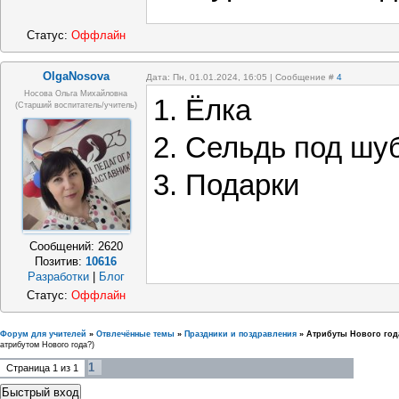
Статус:
Оффлайн
OlgaNosova
Дата: Пн, 01.01.2024, 16:05 | Сообщение #
4
Носова Ольга Михайловна
1. Ёлка
(старший воспитатель/учитель)
2. Сельдь под шу
3. Подарки
Сообщений:
2620
Позитив:
10616
Разработки
|
Блог
Статус:
Оффлайн
Форум для учителей
»
Отвлечённые темы
»
Праздники и поздравления
»
Атрибуты Нового год
атрибутом Нового года?)
1
Страница
1
из
1