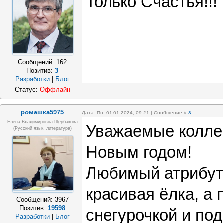
Только Счастья!!!
Сообщений:
162
Позитив:
3
Разработки
|
Блог
Статус:
Оффлайн
ромашка5975
Дата: Пн, 01.01.2024, 09:21 | Сообщение #
3
Елена Владимировна Щербакова
Уважаемые колле
(русский язык, литература)
Новым годом!
Любимый атрибут 
красивая ёлка, а 
Сообщений:
3967
Позитив:
19598
снегурочкой и по
Разработки
|
Блог